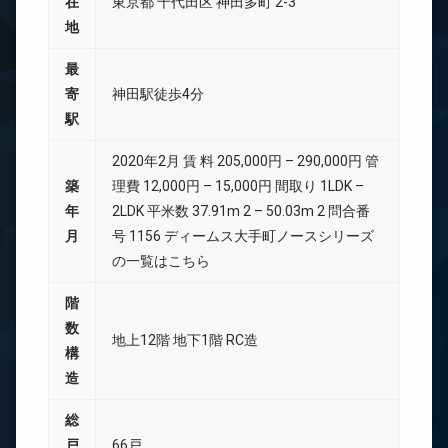
在
東京都 千代田区 神田多町 2-3
地
最
寄
神田駅徒歩4分
駅
2020年2月 賃 料 205,000円 – 290,000円 管
築
理費 12,000円 – 15,000円 間取り 1LDK –
年
2LDK 平米数 37.91m 2 – 50.03m 2 問合番
月
号 1156 ディームス大手町ノースシリーズ
の一覧はこちら
階
数
地上12階 地下1階 RC造
構
造
総
戸
66戸