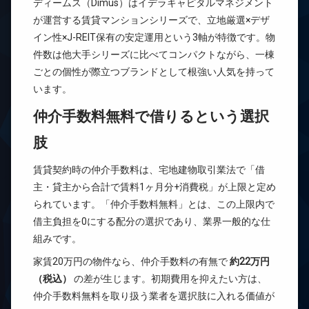
ディームス（Dimus）はイデラキャピタルマネジメント
が運営する賃貸マンションシリーズで、立地厳選×デザ
イン性×J-REIT保有の安定運用という3軸が特徴です。物
件数は他大手シリーズに比べてコンパクトながら、一棟
ごとの個性が際立つブランドとして根強い人気を持って
います。
仲介手数料無料で借りるという選択
肢
賃貸契約時の仲介手数料は、宅地建物取引業法で「借
主・貸主から合計で賃料1ヶ月分+消費税」が上限と定め
られています。「仲介手数料無料」とは、この上限内で
借主負担を0にする配分の選択であり、業界一般的な仕
組みです。
家賃20万円の物件なら、仲介手数料の有無で
約22万円
（税込）
の差が生じます。初期費用を抑えたい方は、
仲介手数料無料を取り扱う業者を選択肢に入れる価値が