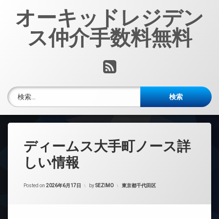
コ
オーキッドレジデン
ン
テ
ス仲介手数料無料
ン
ツ
へ
RSS
ス
キ
ッ
検索:
プ
ディームス大手町ノース詳
しい情報
カテゴリー:
Posted on
2026年6月17日
by
SEZIMO
東京都千代田区