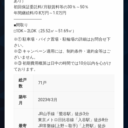
あり）
初回保証委託料/月額賃料等の30％～50％
年間継続料/0.8万円～1.0万円
―――――――
■間取り
□1DK～2LDK（25.52㎡～51.69㎡）
※① 駐車場・バイク置場・駐輪場の詳細はお問合せ下
さい。
※② キャンペーン適用には、制約条件・違約金等はご
ざいません。
※③ 初期費用概算は日中の時間では10分以内を心がけ
ております。
総戸
71戸
数
築年
2023年3月
月
JR山手線「鶯谷駅」徒歩3分
東京メトロ日比谷線「入谷駅」徒歩8分
最寄
JR常磐線(上野～取手)「上野駅」徒歩