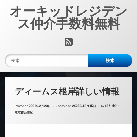
コ
オーキッドレジデン
ン
テ
ス仲介手数料無料
ン
ツ
へ
RSS
ス
キ
ッ
検索:
プ
ディームス根岸詳しい情報
Posted on
2024年2月20日
Updated on
2025年12月15日
by
SEZIMO
カテゴリー:
東京都台東区