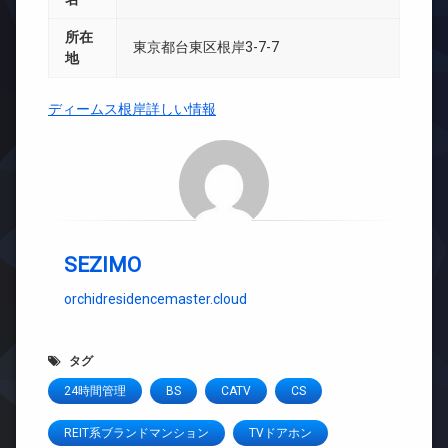
所在
東京都台東区根岸3-7-7
地
ディームス根岸詳しい情報
SEZIMO
orchidresidencemaster.cloud
タグ
24時間管理
BS
CATV
CS
REIT系ブランドマンション
TVドアホン