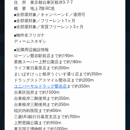
住 所 東京都台東区根岸3-7-7
概 要 地上7階 RC造
■全部屋対象／キャンペーンＥ／適用可
■全部屋対象／フリーレント1ヶ月
■全部屋対象／実質フリーレント3ヶ月
■物件名フリガナ
ディームスネギシ
■近隣周辺施設情報
ローソン鶯谷駅前店まで約190m
業務スーパー上野公園店まで約180m
ライフ東日暮里店まで約300m
まいばすけっと根岸うぐいす通り店まで約350m
ドラッグストアスマイル鶯谷店まで約200m
ユニバーサルドラッグ鶯谷店
まで約350m
台東区役所まで約1500m
台東根岸二郵便局まで約350m
台東根岸三郵便局まで約350m
稲沢内科医院まで約400m
三菱UFJ銀行日暮里支店まで約700m
上野恩賜公園まで約950m
東京国立博物館まで約1000m