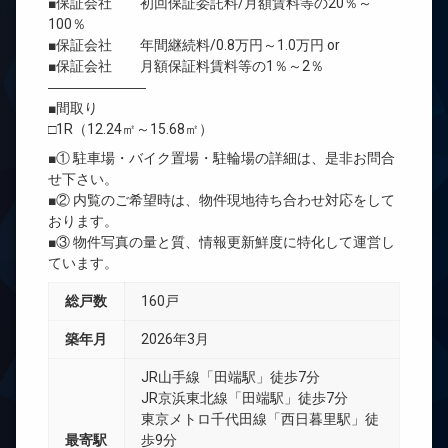
■保証会社 初回保証委託料/月額賃料等の20％～
100％
■保証会社 年間継続料/0.8万円～1.0万円 or
■保証会社 月額保証料賃料等の1％～2％
―――――――
■間取り
□1R（12.24㎡～15.68㎡）
■① 駐車場・バイク置場・駐輪場の詳細は、是非お問合
せ下さい。
■② 内覧のご希望時は、物件現地待ち合わせ対応をして
おります。
■③ 物件写真の量と質、情報更新鮮度に特化して運営し
ています。
総戸数
160戸
築年月
2026年3月
JR山手線「田端駅」徒歩7分
JR京浜東北線「田端駅」徒歩7分
東京メトロ千代田線「西日暮里駅」徒
最寄駅
歩9分