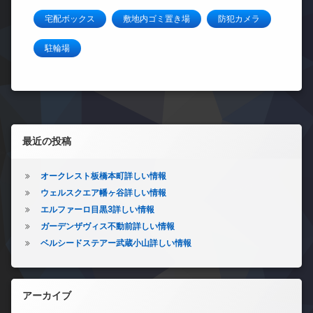
宅配ボックス
敷地内ゴミ置き場
防犯カメラ
駐輪場
左サイドバー
最近の投稿
オークレスト板橋本町詳しい情報
ウェルスクエア幡ヶ谷詳しい情報
エルファーロ目黒3詳しい情報
ガーデンザヴィス不動前詳しい情報
ベルシードステアー武蔵小山詳しい情報
アーカイブ