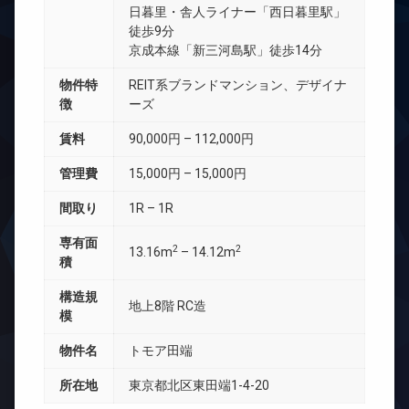
日暮里・舎人ライナー「西日暮里駅」
徒歩9分
京成本線「新三河島駅」徒歩14分
物件特
REIT系ブランドマンション、デザイナ
徴
ーズ
賃料
90,000円 – 112,000円
管理費
15,000円 – 15,000円
間取り
1R – 1R
専有面
2
2
13.16m
– 14.12m
積
構造規
地上8階 RC造
模
物件名
トモア田端
所在地
東京都北区東田端1-4-20