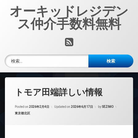
コ
オーキッドレジデン
ン
テ
ス仲介手数料無料
ン
ツ
へ
RSS
ス
キ
ッ
検索:
プ
トモア田端詳しい情報
Posted on
2026年2月4日
Updated on
2026年6月17日
by
SEZIMO
カテゴリー:
東京都北区