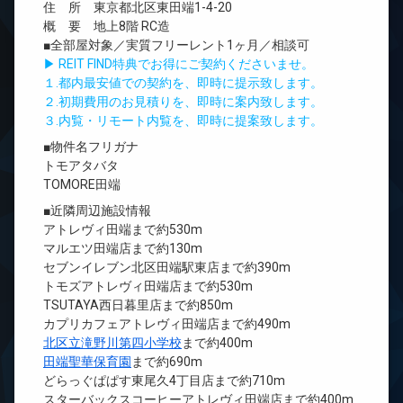
住 所 東京都北区東田端1-4-20
概 要 地上8階 RC造
■全部屋対象／実質フリーレント1ヶ月／相談可
▶ REIT FIND特典でお得にご契約くださいませ。
１.都内最安値での契約を、即時に提示致します。
２.初期費用のお見積りを、即時に案内致します。
３.内覧・リモート内覧を、即時に提案致します。
■物件名フリガナ
トモアタバタ
TOMORE田端
■近隣周辺施設情報
アトレヴィ田端まで約530m
マルエツ田端店まで約130m
セブンイレブン北区田端駅東店まで約390m
トモズアトレヴィ田端店まで約530m
TSUTAYA西日暮里店まで約850m
カプリカフェアトレヴィ田端店まで約490m
北区立滝野川第四小学校
まで約400m
田端聖華保育園
まで約690m
どらっぐぱぱす東尾久4丁目店まで約710m
スターバックスコーヒーアトレヴィ田端店まで約400m