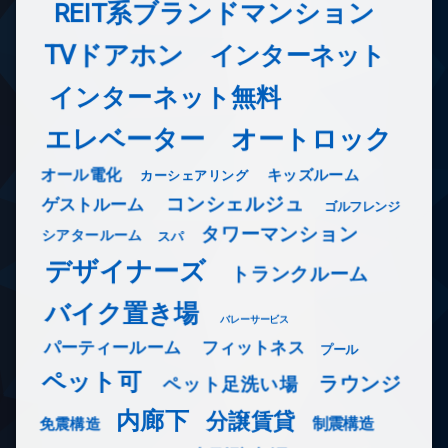
REIT系ブランドマンション
TVドアホン
インターネット
インターネット無料
エレベーター
オートロック
オール電化
キッズルーム
カーシェアリング
コンシェルジュ
ゲストルーム
ゴルフレンジ
タワーマンション
シアタールーム
スパ
デザイナーズ
トランクルーム
バイク置き場
バレーサービス
フィットネス
パーティールーム
プール
ペット可
ラウンジ
ペット足洗い場
内廊下
分譲賃貸
免震構造
制震構造