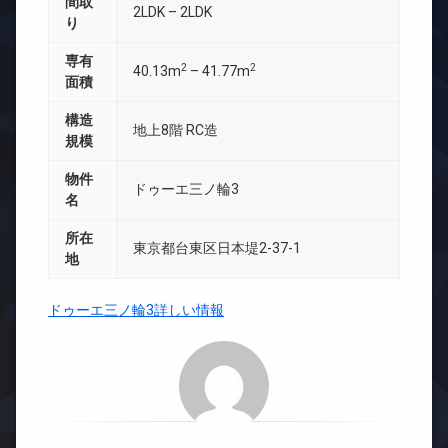
間取
2LDK – 2LDK
り
専有
2
2
40.13m
– 41.77m
面積
構造
地上8階 RC造
規模
物件
ドゥーエ三ノ輪3
名
所在
東京都台東区日本堤2-37-1
地
ドゥーエ三ノ輪3詳しい情報