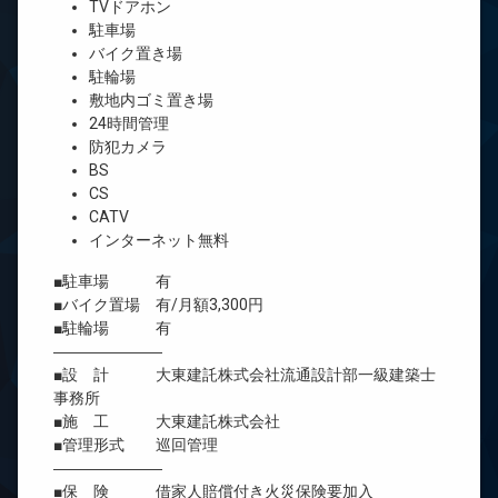
TVドアホン
駐車場
バイク置き場
駐輪場
敷地内ゴミ置き場
24時間管理
防犯カメラ
BS
CS
CATV
インターネット無料
■駐車場 有
■バイク置場 有/月額3,300円
■駐輪場 有
―――――――
■設 計 大東建託株式会社流通設計部一級建築士
事務所
■施 工 大東建託株式会社
■管理形式 巡回管理
―――――――
■保 険 借家人賠償付き火災保険要加入