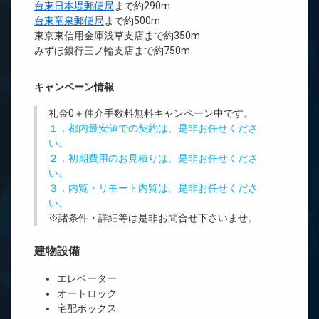
台東日本堤郵便局
まで約290m
台東竜泉郵便局
まで約500m
東京東信用金庫浅草支店まで約350m
みずほ銀行三ノ輪支店まで約750m
キャンペーン情報
礼金0
＋
仲介手数料無料
キャンペーン中です。
１．都内最安値での契約は、是非お任せくださ
い。
２．初期費用のお見積りは、是非お任せくださ
い。
３．内覧・リモート内覧は、是非お任せくださ
い。
※諸条件・詳細等は是非お問合せ下さいませ。
建物設備
エレベーター
オートロック
宅配ボックス