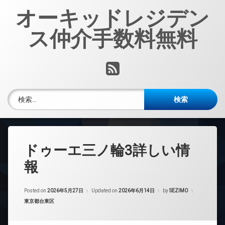
コ
オーキッドレジデン
ン
テ
ス仲介手数料無料
ン
ツ
へ
RSS
ス
キ
ッ
検索:
プ
ドゥーエ三ノ輪3詳しい情
報
Posted on
2026年5月27日
Updated on
2026年6月14日
by
SEZIMO
カテゴリー:
東京都台東区