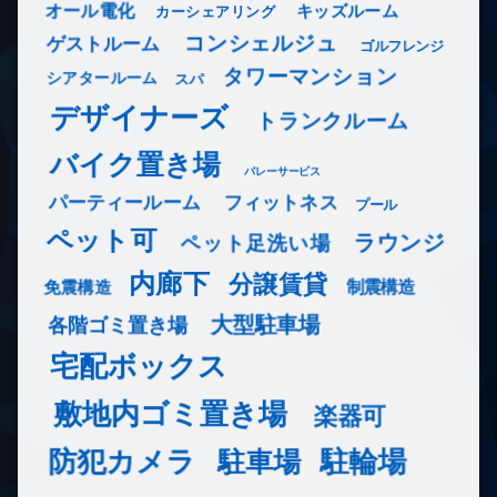
オール電化
キッズルーム
カーシェアリング
コンシェルジュ
ゲストルーム
ゴルフレンジ
タワーマンション
シアタールーム
スパ
デザイナーズ
トランクルーム
バイク置き場
バレーサービス
フィットネス
パーティールーム
プール
ペット可
ラウンジ
ペット足洗い場
内廊下
分譲賃貸
免震構造
制震構造
大型駐車場
各階ゴミ置き場
宅配ボックス
敷地内ゴミ置き場
楽器可
防犯カメラ
駐輪場
駐車場