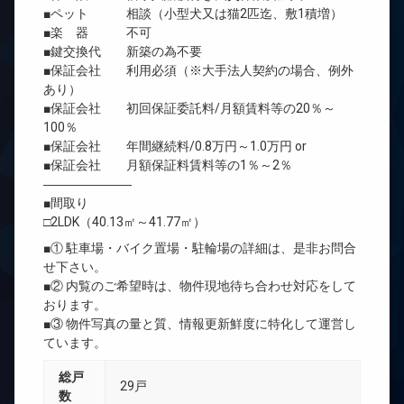
■ペット 相談（小型犬又は猫2匹迄、敷1積増）
■楽 器 不可
■鍵交換代 新築の為不要
■保証会社 利用必須（※大手法人契約の場合、例外
あり）
■保証会社 初回保証委託料/月額賃料等の20％～
100％
■保証会社 年間継続料/0.8万円～1.0万円 or
■保証会社 月額保証料賃料等の1％～2％
―――――――
■間取り
□2LDK（40.13㎡～41.77㎡）
■① 駐車場・バイク置場・駐輪場の詳細は、是非お問合
せ下さい。
■② 内覧のご希望時は、物件現地待ち合わせ対応をして
おります。
■③ 物件写真の量と質、情報更新鮮度に特化して運営し
ています。
総戸
29戸
数