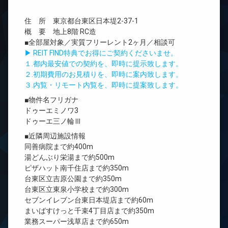
住 所 東京都台東区日本堤2-37-1
概 要 地上8階 RC造
■全部屋対象／実質フリーレント2ヶ月／相談可
▶ REIT FIND特典でお得にご契約くださいませ。
１.都内最安値での契約を、即時に提示致します。
２.初期費用のお見積りを、即時に案内致します。
３.内覧・リモート内覧を、即時に提案致します。
■物件名フリガナ
ドゥーエミノワ3
ドゥーエ三ノ輪Ⅲ
■近隣周辺施設情報
同善病院まで約400m
湯どんぶり栄湯まで約500m
ピザハット南千住店まで約350m
台東区立吉原公園まで約350m
台東区立東泉小学校まで約300m
セブンイレブン台東日本堤店まで約60m
まいばすけっと千束4丁目店まで約350m
業務スーパー浅草店まで約650m