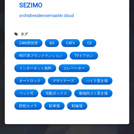
SEZIMO
orchidresidencemaster.cloud
タグ
24時間管理
BS
CATV
CS
REIT系ブランドマンション
TVドアホン
インターネット無料
エレベーター
オートロック
デザイナーズ
バイク置き場
ペット可
宅配ボックス
敷地内ゴミ置き場
防犯カメラ
駐車場
駐輪場