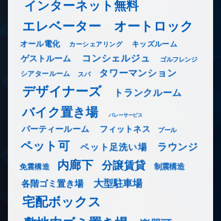
インターネット無料
エレベーター
オートロック
オール電化
キッズルーム
カーシェアリング
コンシェルジュ
ゲストルーム
ゴルフレンジ
タワーマンション
シアタールーム
スパ
デザイナーズ
トランクルーム
バイク置き場
バレーサービス
フィットネス
パーティールーム
プール
ペット可
ラウンジ
ペット足洗い場
内廊下
分譲賃貸
免震構造
制震構造
大型駐車場
各階ゴミ置き場
宅配ボックス