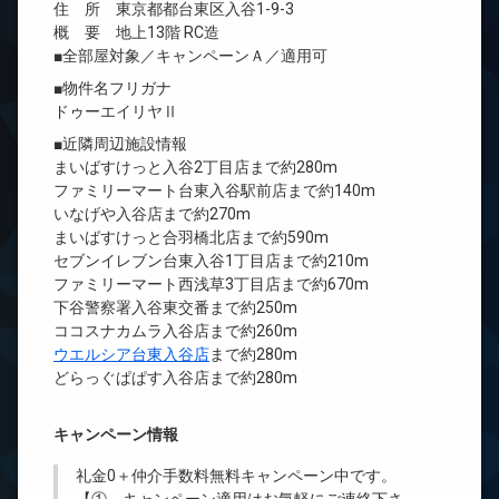
住 所 東京都都台東区入谷1-9-3
概 要 地上13階 RC造
■全部屋対象／キャンペーンＡ／適用可
■物件名フリガナ
ドゥーエイリヤⅡ
■近隣周辺施設情報
まいばすけっと入谷2丁目店まで約280m
ファミリーマート台東入谷駅前店まで約140m
いなげや入谷店まで約270m
まいばすけっと合羽橋北店まで約590m
セブンイレブン台東入谷1丁目店まで約210m
ファミリーマート西浅草3丁目店まで約670m
下谷警察署入谷東交番まで約250m
ココスナカムラ入谷店まで約260m
ウエルシア台東入谷店
まで約280m
どらっぐぱぱす入谷店まで約280m
キャンペーン情報
礼金0
＋
仲介手数料無料
キャンペーン中です。