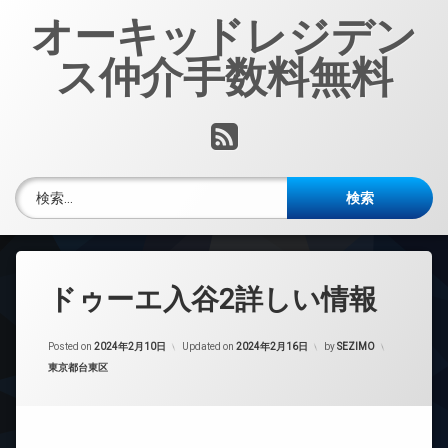
コ
オーキッドレジデン
ン
テ
ス仲介手数料無料
ン
ツ
へ
RSS
ス
キ
ッ
検索:
プ
ドゥーエ入谷2詳しい情報
Posted on
2024年2月10日
Updated on
2024年2月16日
by
SEZIMO
カテゴリー:
東京都台東区