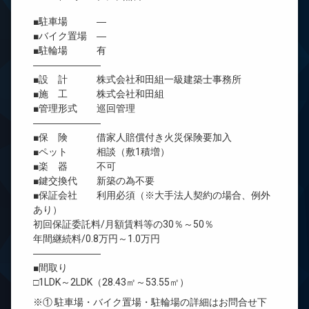
■駐車場 ―
■バイク置場 ―
■駐輪場 有
―――――――
■設 計 株式会社和田組一級建築士事務所
■施 工 株式会社和田組
■管理形式 巡回管理
―――――――
■保 険 借家人賠償付き火災保険要加入
■ペット 相談（敷1積増）
■楽 器 不可
■鍵交換代 新築の為不要
■保証会社 利用必須（※大手法人契約の場合、例外
あり）
初回保証委託料/月額賃料等の30％～50％
年間継続料/0.8万円～1.0万円
―――――――
■間取り
□1LDK～2LDK（28.43㎡～53.55㎡）
※① 駐車場・バイク置場・駐輪場の詳細はお問合せ下