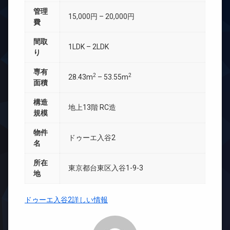
管理
15,000円 – 20,000円
費
間取
1LDK – 2LDK
り
専有
2
2
28.43m
– 53.55m
面積
構造
地上13階 RC造
規模
物件
ドゥーエ入谷2
名
所在
東京都台東区入谷1-9-3
地
ドゥーエ入谷2詳しい情報