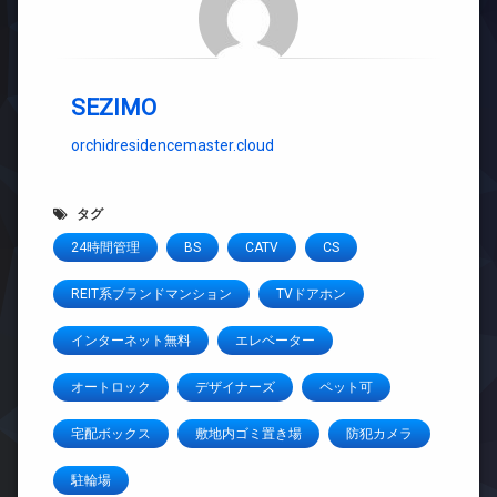
SEZIMO
orchidresidencemaster.cloud
タグ
24時間管理
BS
CATV
CS
REIT系ブランドマンション
TVドアホン
インターネット無料
エレベーター
オートロック
デザイナーズ
ペット可
宅配ボックス
敷地内ゴミ置き場
防犯カメラ
駐輪場