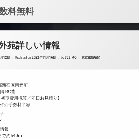
数料無料
外苑詳しい情報
カテゴリー:
1月12日
Updated on
2022年11月16日
by
SEZIMO
東京都新宿区
都新宿区南元町
階 RC造
金／初期費用概算／即日お見積り】
／仲介手数料半額
ガナ
ン
設情報
で約640m