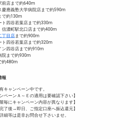
前店まで約640m
ス慶應義塾大学病院店まで約590m
で約130m
ト四谷若葉店まで約330m
信濃町駅北口店まで約400m
二丁目店
まで約900m
ト四谷若葉店まで約320m
ン四谷店まで約910m
院まで約930m
約480m
情報
有
キャンペーン中です。
ンペーンＡ～Ｅの適用は要確認下さい】
屋毎にキャンペーン内容が異なります】
完了後→即日、ご指定口座へ振込還元】
詳細等は是非お問合せ下さいませ。