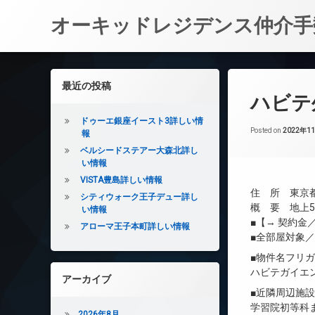
オーキッドレジデンス仲介手
コ
ン
左サイドバー
最近の投稿
テ
ハビテ
ン
ツ
ドゥーエ銀座イースト3詳しい情
へ
Posted on
2022年1
報
ス
ベルシードステアー大森北詳し
キ
い情報
ッ
VISTA豊島詳しい情報
プ
住 所 東京
シティウォーク王子デュー詳し
概 要 地上5
い情報
■【→ 契約
アローマ王子本町詳しい情報
■全部屋対象
■物件名フリ
ハビテガイエ
アーカイブ
■近隣周辺施
学習院初等科ま
2026年8月