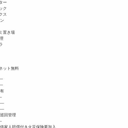
ター
ック
クス
ホン
ミ置き場
理
ラ
ネット無料
─
─
有
―
―
―
巡回管理
―
家人賠償付き火災保険要加入