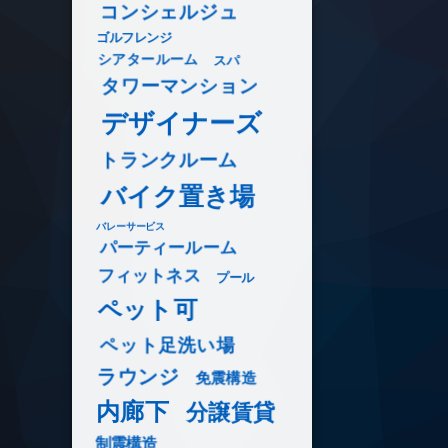
コンシェルジュ
ゴルフレンジ
シアタールーム
スパ
タワーマンション
デザイナーズ
トランクルーム
バイク置き場
バレーサービス
パーティールーム
フィットネス
プール
ペット可
ペット足洗い場
ラウンジ
免震構造
内廊下
分譲賃貸
制震構造