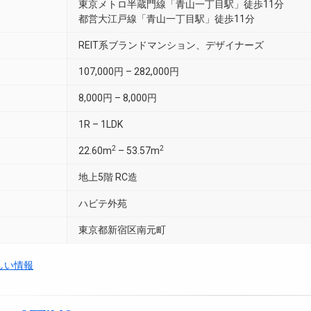
東京メトロ半蔵門線「青山一丁目駅」徒歩11分
都営大江戸線「青山一丁目駅」徒歩11分
REIT系ブランドマンション、デザイナーズ
107,000円 – 282,000円
8,000円 – 8,000円
1R – 1LDK
2
2
22.60m
– 53.57m
地上5階 RC造
ハビテ外苑
東京都新宿区南元町
しい情報