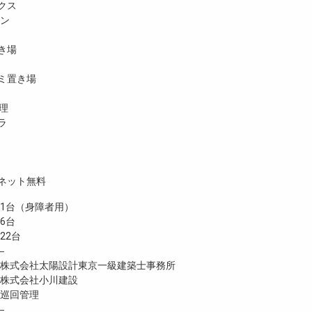
クス
ホン
き場
ミ置き場
理
ラ
ネット無料
台（身障者用）
6台
2台
―
式会社太陽設計東京一級建築士事務所
株式会社小川建設
巡回管理
―