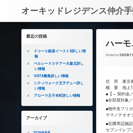
オーキッドレジデンス仲介手
コ
ン
左サイドバー
最近の投稿
テ
ハーモ
ン
ツ
ドゥーエ銀座イースト3詳しい情
へ
Posted on
2022年1
報
ス
ベルシードステアー大森北詳し
キ
い情報
ッ
VISTA豊島詳しい情報
プ
住 所 東京都
シティウォーク王子デュー詳し
概 要 地上12
い情報
■【→ 契約
アローマ王子本町詳しい情報
■全部屋対象
■物件名フリ
ヤマノテオオ
アーカイブ
■近隣周辺施
セブンイレブ
2026年8月