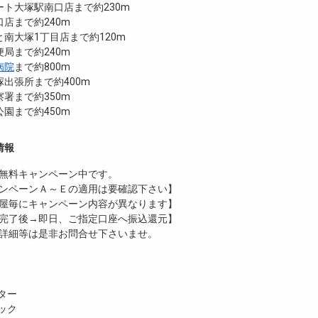
ト大塚駅南口店まで約230m
店まで約240m
南大塚1丁目店まで約120m
局まで約240m
病院
まで約800m
出張所まで約400m
署まで約350m
園まで約450m
情報
無料
キャンペーン中です。
ンペーンＡ～Ｅの適用は要確認下さい】
屋毎にキャンペーン内容が異なります】
完了後→即日、ご指定口座へ振込還元】
詳細等は是非お問合せ下さいませ。
ター
ック