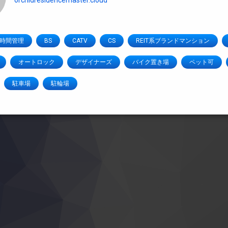
orchidresidencemaster.cloud
4時間管理
BS
CATV
CS
REIT系ブランドマンション
オートロック
デザイナーズ
バイク置き場
ペット可
駐車場
駐輪場