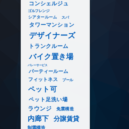
コンシェルジュ
ゴルフレンジ
シアタールーム
スパ
タワーマンション
デザイナーズ
トランクルーム
バイク置き場
バレーサービス
パーティールーム
フィットネス
プール
ペット可
ペット足洗い場
ラウンジ
免震構造
内廊下
分譲賃貸
制震構造