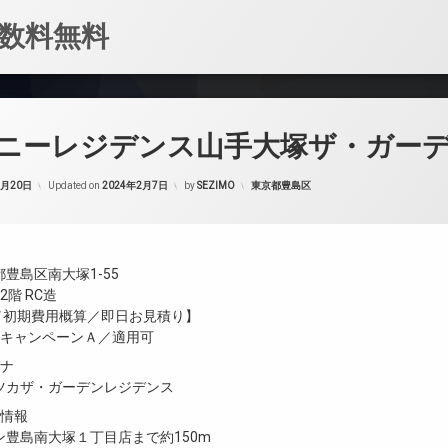
数料無料
ニーレジデンス山手大塚ザ・ガー
カテゴリー:
1月20日
Updated on
2024年2月7日
by
SEZIMO
東京都豊島区
豊島区南大塚1-55
階 RC造
金／初期費用概算／即日お見積り】
／キャンペーンＡ／適用可
ガナ
ツカザ・ガーデンレジデンス
設情報
ン豊島南大塚１丁目店まで約150m