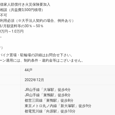
家人賠償付き火災保険要加入
談（共益費3,500円積増）
不可
利用必須（※大手法人契約の場合、例外あり）
/月額賃料等の30％～50％
8万円～1.0万円
―
㎡）
・バイク置場・駐輪場の詳細はお問合せ下さい。
ペーン適用には、制約条件・違約金等はございません。
44戸
2022年12月
JR山手線「大塚駅」徒歩4分
JR山手線「巣鴨駅」徒歩8分
都営三田線「巣鴨駅」徒歩8分
東京メトロ丸ノ内線「新大塚駅」徒歩9分
都電荒川線「向原駅」徒歩10分