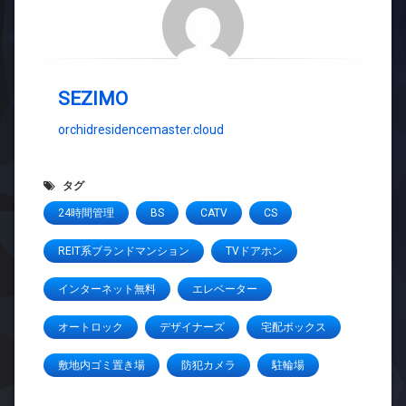
SEZIMO
orchidresidencemaster.cloud
タグ
24時間管理
BS
CATV
CS
REIT系ブランドマンション
TVドアホン
インターネット無料
エレベーター
オートロック
デザイナーズ
宅配ボックス
敷地内ゴミ置き場
防犯カメラ
駐輪場