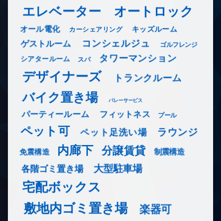
エレベーター
オートロック
オール電化
キッズルーム
カーシェアリング
コンシェルジュ
ゲストルーム
ゴルフレンジ
タワーマンション
シアタールーム
スパ
デザイナーズ
トランクルーム
バイク置き場
バレーサービス
フィットネス
パーティールーム
プール
ペット可
ラウンジ
ペット足洗い場
内廊下
分譲賃貸
免震構造
制震構造
大型駐車場
各階ゴミ置き場
宅配ボックス
敷地内ゴミ置き場
楽器可