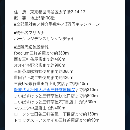
住 所 東京都世田谷区太子堂2-14-12
概 要 地上5階 RC造
■全部屋対象／仲介手数料／3万円キャンペーン
■物件名フリガナ
パークレジデンスサンゲンヂャヤ
■近隣周辺施設情報
foodium三軒茶屋まで約360m
西友三軒茶屋店まで約460m
オオゼキ野沢店まで約990m
三軒茶屋駅前郵便局まで約360m
世田谷下馬二郵便局まで約420m
三菱UFJ銀行世田谷上町支店まで約640m
医療法人社団大坪会三軒茶屋病院
まで約310m
まいばすけっと三軒茶屋駅北口店まで約800m
まいばすけっと三軒茶屋2丁目店まで約630m
マルエツ中里店まで約400m
ローソン世田谷三軒茶屋一丁目店まで約150m
ドラッグストアスマイル三軒茶屋店まで約90m