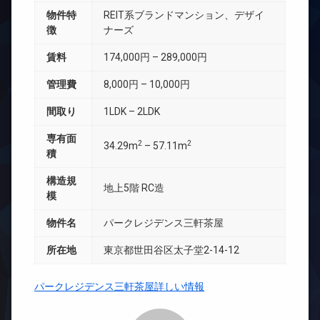
物件特
REIT系ブランドマンション、デザイ
徴
ナーズ
賃料
174,000円 – 289,000円
管理費
8,000円 – 10,000円
間取り
1LDK – 2LDK
専有面
2
2
34.29m
– 57.11m
積
構造規
地上5階 RC造
模
物件名
パークレジデンス三軒茶屋
所在地
東京都世田谷区太子堂2-14-12
パークレジデンス三軒茶屋詳しい情報