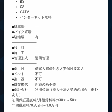
BS
CS
CATV
インターネット無料
■駐車場 ―
■バイク置場 ―
■駐輪場 有
―――――――
■設 計 ―
■施 工 ―
■管理形式 巡回管理
―――――――
■保 険 借家人賠償付き火災保険要加入
■ペット 不可
■楽 器 不可
■鍵交換代 新築の為不要
■保証会社 利用必須（※大手法人契約の場合、例外
あり）
初回保証委託料/月額賃料等の30％～50％
年間継続料/0.8万円～1.0万円
―――――――