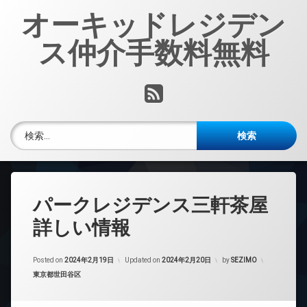
コ
オーキッドレジデン
ン
テ
ス仲介手数料無料
ン
ツ
へ
RSS
ス
キ
ッ
検索:
プ
パークレジデンス三軒茶屋
詳しい情報
Posted on
2024年2月19日
Updated on
2024年2月20日
by
SEZIMO
カテゴリー:
東京都世田谷区