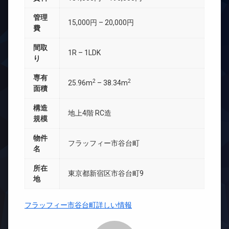
管理
15,000円 – 20,000円
費
間取
1R – 1LDK
り
専有
2
2
25.96m
– 38.34m
面積
構造
地上4階 RC造
規模
物件
フラッフィー市谷台町
名
所在
東京都新宿区市谷台町9
地
フラッフィー市谷台町詳しい情報