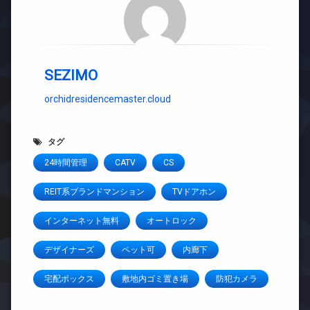
SEZIMO
orchidresidencemaster.cloud
タグ
24時間管理
CATV
CS
REIT系ブランドマンション
TVドアホン
インターネット無料
オートロック
デザイナーズ
ペット可
内廊下
宅配ボックス
敷地内ゴミ置き場
防犯カメラ