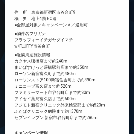
住 所 東京都新宿区市谷台町9
概 要 地上4階 RC造
■全部屋対象／キャンペーンＡ／適用可
■物件名フリガナ
フラッフィーイチガヤダイマチ
w/FLUFFY市谷台町
■近隣周辺施設情報
カクヤス曙橋店まで約240m
まいばすけっと曙橋駅前店まで約350m
ローソン新宿富久町まで約480m
ローソンストア100新宿住吉町まで約390m
ミニコープ富久店まで約520m
ファミリーマート市谷台町店まで約80m
アイセイ薬局富久店まで約600m
フジモト新宿クリニック外来検査部まで約520m
ふたばクリニック病院まで約1370m
セブンイレブン 新宿市谷台町店まで約280m
キャンペーン情報