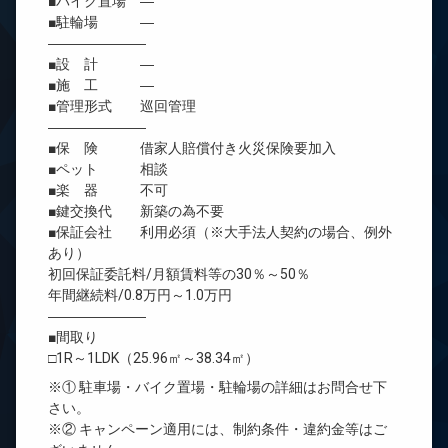
■バイク置場 ―
■駐輪場 ―
―――――――
■設 計 ―
■施 工 ―
■管理形式 巡回管理
―――――――
■保 険 借家人賠償付き火災保険要加入
■ペット 相談
■楽 器 不可
■鍵交換代 新築の為不要
■保証会社 利用必須（※大手法人契約の場合、例外
あり）
初回保証委託料/月額賃料等の30％～50％
年間継続料/0.8万円～1.0万円
―――――――
■間取り
□1R～1LDK（25.96㎡～38.34㎡）
※① 駐車場・バイク置場・駐輪場の詳細はお問合せ下
さい。
※② キャンペーン適用には、制約条件・違約金等はご