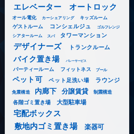
エレベーター
オートロック
オール電化
キッズルーム
カーシェアリング
コンシェルジュ
ゲストルーム
ゴルフレンジ
タワーマンション
シアタールーム
スパ
デザイナーズ
トランクルーム
バイク置き場
バレーサービス
フィットネス
パーティールーム
プール
ペット可
ラウンジ
ペット足洗い場
内廊下
分譲賃貸
免震構造
制震構造
大型駐車場
各階ゴミ置き場
宅配ボックス
敷地内ゴミ置き場
楽器可