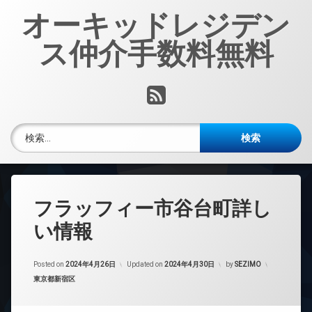
コ
オーキッドレジデン
ン
テ
ス仲介手数料無料
ン
ツ
へ
RSS
ス
キ
ッ
検索:
プ
フラッフィー市谷台町詳し
い情報
Posted on
2024年4月26日
Updated on
2024年4月30日
by
SEZIMO
カテゴリー:
東京都新宿区