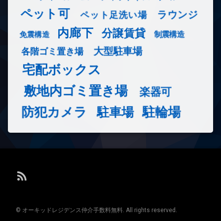
ペット可
ラウンジ
ペット足洗い場
内廊下
分譲賃貸
免震構造
制震構造
大型駐車場
各階ゴミ置き場
宅配ボックス
敷地内ゴミ置き場
楽器可
防犯カメラ
駐輪場
駐車場
RSS
© オーキッドレジデンス仲介手数料無料. All rights reserved.