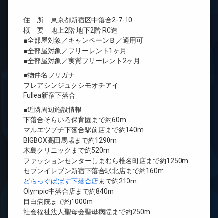
住 所 東京都新宿区中落合2-7-10
概 要 地上2階 地下2階 RC造
■全部屋対象／キャンペーンＢ／適用可
■全部屋対象／フリーレント1ヶ月
■全部屋対象／実質フリーレント2ヶ月
■物件名フリガナ
フレアシンジュクシモオチアイ
Fullea新宿下落合
■近隣周辺施設情報
下落合そらいろ保育園まで約60m
マルエツプチ下落合駅前店まで約140m
BIGBOX高田馬場まで約1290m
木島クリニックまで約520m
ファッションセンターしまむら椎名町店まで約1250m
セブンイレブン新宿下落合駅北店まで約160m
どらっぐぱぱす下落合店
まで約210m
Olympic中落合店まで約840m
目白病院まで約1000m
社会福祉法人聖母会聖母病院まで約250m