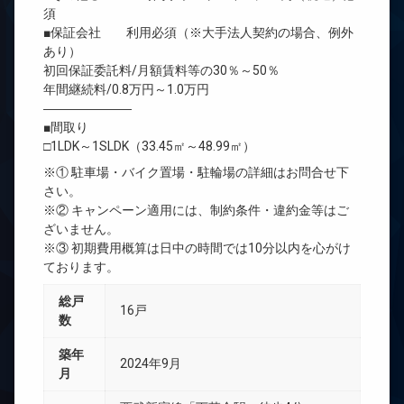
須
■保証会社 利用必須（※大手法人契約の場合、例外
あり）
初回保証委託料/月額賃料等の30％～50％
年間継続料/0.8万円～1.0万円
―――――――
■間取り
□1LDK～1SLDK（33.45㎡～48.99㎡）
※① 駐車場・バイク置場・駐輪場の詳細はお問合せ下
さい。
※② キャンペーン適用には、制約条件・違約金等はご
ざいません。
※③ 初期費用概算は日中の時間では10分以内を心がけ
ております。
総戸
16戸
数
築年
2024年9月
月