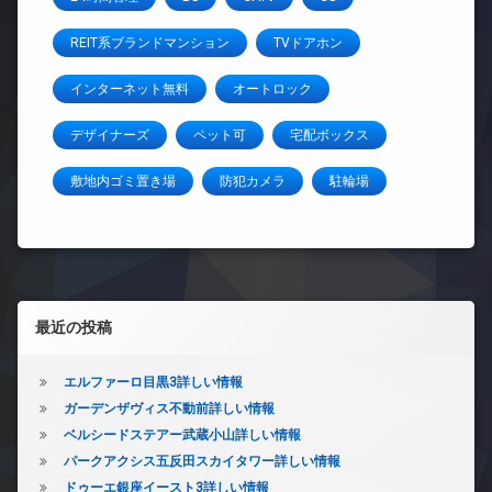
REIT系ブランドマンション
TVドアホン
インターネット無料
オートロック
デザイナーズ
ペット可
宅配ボックス
敷地内ゴミ置き場
防犯カメラ
駐輪場
左サイドバー
最近の投稿
エルファーロ目黒3詳しい情報
ガーデンザヴィス不動前詳しい情報
ベルシードステアー武蔵小山詳しい情報
パークアクシス五反田スカイタワー詳しい情報
ドゥーエ銀座イースト3詳しい情報