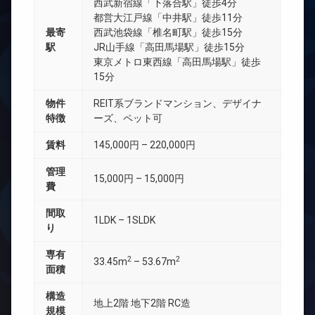
西武新宿線「下落合駅」徒歩4分
都営大江戸線「中井駅」徒歩11分
最寄
西武池袋線「椎名町駅」徒歩15分
駅
JR山手線「高田馬場駅」徒歩15分
東京メトロ東西線「高田馬場駅」徒歩
15分
物件
REIT系ブランドマンション、デザイナ
特徴
ーズ、ペット可
賃料
145,000円 – 220,000円
管理
15,000円 – 15,000円
費
間取
1LDK – 1SLDK
り
専有
2
2
33.45m
– 53.67m
面積
構造
地上2階 地下2階 RC造
規模