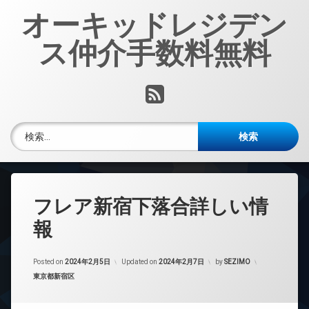
コ
オーキッドレジデン
ン
テ
ス仲介手数料無料
ン
ツ
へ
RSS
ス
キ
ッ
検索:
プ
フレア新宿下落合詳しい情
報
Posted on
2024年2月5日
Updated on
2024年2月7日
by
SEZIMO
カテゴリー:
東京都新宿区