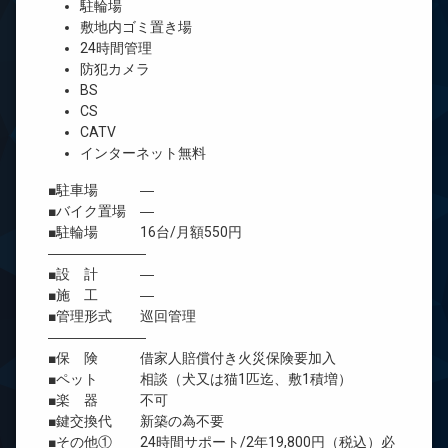
駐輪場
敷地内ゴミ置き場
24時間管理
防犯カメラ
BS
CS
CATV
インターネット無料
■駐車場 ―
■バイク置場 ―
■駐輪場 16台/月額550円
―――――――
■設 計 ―
■施 工 ―
■管理形式 巡回管理
―――――――
■保 険 借家人賠償付き火災保険要加入
■ペット 相談（犬又は猫1匹迄、敷1積増）
■楽 器 不可
■鍵交換代 新築の為不要
■その他① 24時間サポート/2年19,800円（税込）必