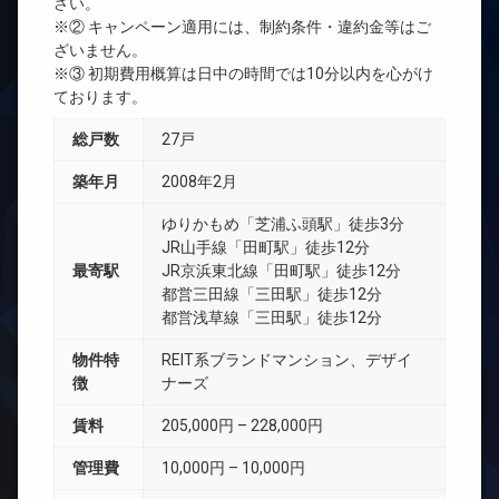
さい。
※② キャンペーン適用には、制約条件・違約金等はご
ざいません。
※③ 初期費用概算は日中の時間では10分以内を心がけ
ております。
総戸数
27戸
築年月
2008年2月
ゆりかもめ「芝浦ふ頭駅」徒歩3分
JR山手線「田町駅」徒歩12分
最寄駅
JR京浜東北線「田町駅」徒歩12分
都営三田線「三田駅」徒歩12分
都営浅草線「三田駅」徒歩12分
物件特
REIT系ブランドマンション、デザイ
徴
ナーズ
賃料
205,000円 – 228,000円
管理費
10,000円 – 10,000円