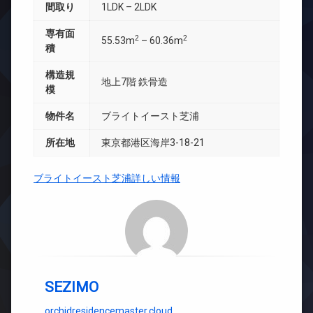
間取り
1LDK – 2LDK
専有面
2
2
55.53m
– 60.36m
積
構造規
地上7階 鉄骨造
模
物件名
ブライトイースト芝浦
所在地
東京都港区海岸3-18-21
ブライトイースト芝浦詳しい情報
SEZIMO
orchidresidencemaster.cloud