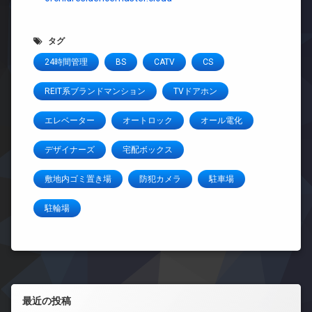
タグ
24時間管理
BS
CATV
CS
REIT系ブランドマンション
TVドアホン
エレベーター
オートロック
オール電化
デザイナーズ
宅配ボックス
敷地内ゴミ置き場
防犯カメラ
駐車場
駐輪場
左サイドバー
最近の投稿