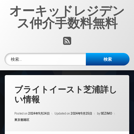
コ
オーキッドレジデン
ン
テ
ス仲介手数料無料
ン
ツ
へ
RSS
ス
キ
ッ
検索:
プ
ブライトイースト芝浦詳し
い情報
Posted on
2024年9月24日
Updated on
2024年9月25日
by
SEZIMO
カテゴリー:
東京都港区