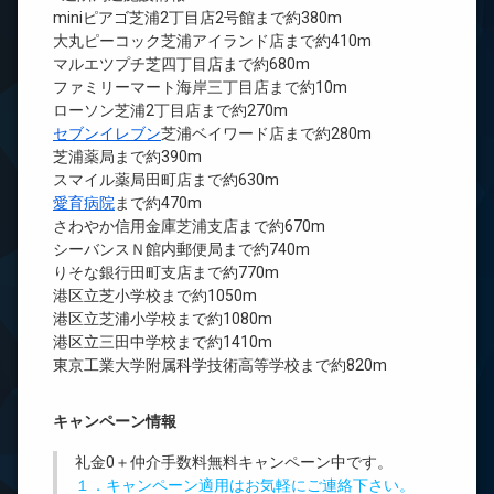
miniピアゴ芝浦2丁目店2号館まで約380m
大丸ピーコック芝浦アイランド店まで約410m
マルエツプチ芝四丁目店まで約680m
ファミリーマート海岸三丁目店まで約10m
ローソン芝浦2丁目店まで約270m
セブンイレブン
芝浦ベイワード店まで約280m
芝浦薬局まで約390m
スマイル薬局田町店まで約630m
愛育病院
まで約470m
さわやか信用金庫芝浦支店まで約670m
シーバンスＮ館内郵便局まで約740m
りそな銀行田町支店まで約770m
港区立芝小学校まで約1050m
港区立芝浦小学校まで約1080m
港区立三田中学校まで約1410m
東京工業大学附属科学技術高等学校まで約820m
キャンペーン情報
礼金0
＋
仲介手数料無料
キャンペーン中です。
１．キャンペーン適用はお気軽にご連絡下さい。