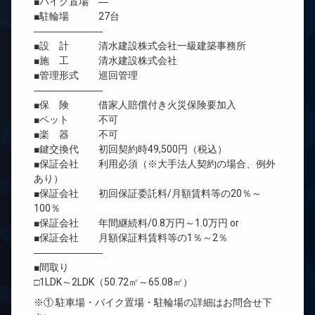
■バイク置場 ―
■駐輪場 27台
―――――――
■設 計 清水建設株式会社一級建築事務所
■施 工 清水建設株式会社
■管理形式 巡回管理
―――――――
■保 険 借家人賠償付き火災保険要加入
■ペット 不可
■楽 器 不可
■鍵交換代 初回契約時49,500円（税込）
■保証会社 利用必須（※大手法人契約の場合、例外
あり）
■保証会社 初回保証委託料/月額賃料等の20％～
100％
■保証会社 年間継続料/0.8万円～1.0万円 or
■保証会社 月額保証料賃料等の1％～2％
―――――――
■間取り
□1LDK～2LDK（50.72㎡～65.08㎡）
※① 駐車場・バイク置場・駐輪場の詳細はお問合せ下