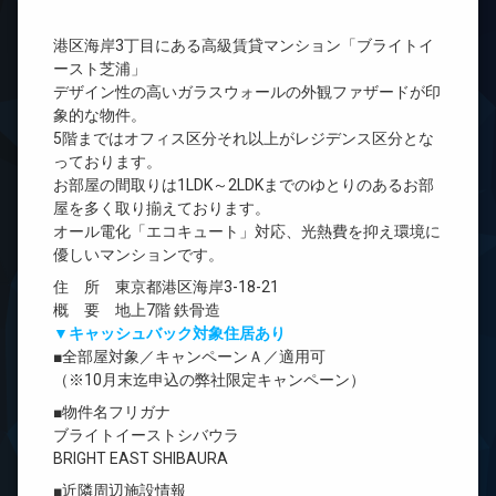
港区海岸3丁目にある高級賃貸マンション「ブライトイ
ースト芝浦」
デザイン性の高いガラスウォールの外観ファザードが印
象的な物件。
5階まではオフィス区分それ以上がレジデンス区分とな
っております。
お部屋の間取りは1LDK～2LDKまでのゆとりのあるお部
屋を多く取り揃えております。
オール電化「エコキュート」対応、光熱費を抑え環境に
優しいマンションです。
住 所 東京都港区海岸3-18-21
概 要 地上7階 鉄骨造
▼キャッシュバック対象住居あり
■全部屋対象／キャンペーンＡ／適用可
（※10月末迄申込の弊社限定キャンペーン）
■物件名フリガナ
ブライトイーストシバウラ
BRIGHT EAST SHIBAURA
■近隣周辺施設情報