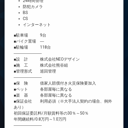
24時間管理
防犯カメラ
BS
CS
インターネット
■駐車場 9台
■バイク置場 ―
■駐輪場 118台
―――――――
■設 計 株式会社NEOデザイン
■施 工 株式会社熊谷組
■管理形式 巡回管理
―――――――
■保 険 借家人賠償付き火災保険要加入
■ペット 各部屋毎に異なる
■楽 器 各部屋毎に異なる
■保証会社 利用必須（※大手法人契約の場合、例外
あり）
初回保証委託料/月額賃料等の30％～50％
年間継続料/0.8万円～1.0万円
―――――――