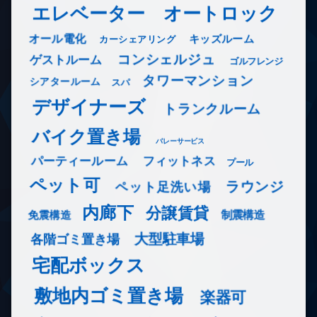
エレベーター
オートロック
オール電化
キッズルーム
カーシェアリング
コンシェルジュ
ゲストルーム
ゴルフレンジ
タワーマンション
シアタールーム
スパ
デザイナーズ
トランクルーム
バイク置き場
バレーサービス
フィットネス
パーティールーム
プール
ペット可
ラウンジ
ペット足洗い場
内廊下
分譲賃貸
免震構造
制震構造
大型駐車場
各階ゴミ置き場
宅配ボックス
敷地内ゴミ置き場
楽器可