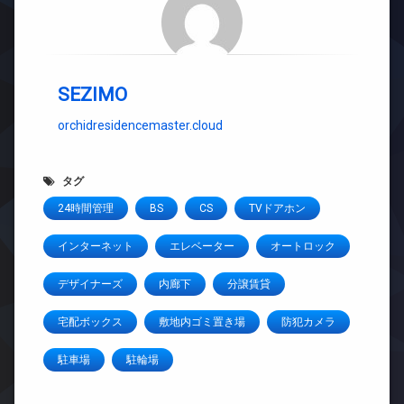
SEZIMO
orchidresidencemaster.cloud
タグ
24時間管理
BS
CS
TVドアホン
インターネット
エレベーター
オートロック
デザイナーズ
内廊下
分譲賃貸
宅配ボックス
敷地内ゴミ置き場
防犯カメラ
駐車場
駐輪場