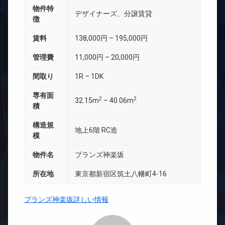
物件特
デザイナーズ、分譲賃貸
徴
賃料
138,000円 – 195,000円
管理費
11,000円 – 20,000円
間取り
1R – 1DK
専有面
2
2
32.15m
– 40.06m
積
構造規
地上6階 RC造
模
物件名
ブランズ神楽坂
所在地
東京都新宿区筑土八幡町4-16
ブランズ神楽坂詳しい情報