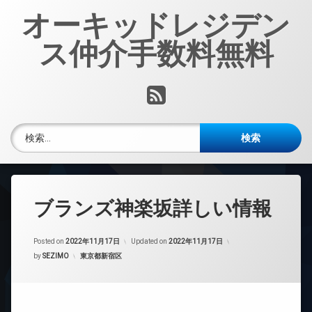
コ
オーキッドレジデン
ン
テ
ス仲介手数料無料
ン
ツ
へ
RSS
ス
キ
ッ
検索:
プ
ブランズ神楽坂詳しい情報
Posted on
2022年11月17日
Updated on
2022年11月17日
カテゴリー:
by
SEZIMO
東京都新宿区