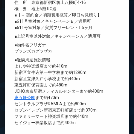
住 所 東京都新宿区筑土八幡町4-16
概 要 地上6階 RC造
■【→ 契約金／初期費用概算／即日お見積り】
■611号室対象／キャンペーンＥ／適用可
■611号室対象／実質フリーレント1.5ヶ月
■上記号室以外対象／キャンペーンＡ／適用可
■物件名フリガナ
ブランズカグラザカ
■近隣周辺施設情報
よしや神楽坂店まで約410m
新宿区立牛込第一中学校まで約1290m
新宿区立津久戸小学校まで約440m
東五軒町保育園まで約480m
JCHO東京新宿メディカルセンターまで約400m
東五軒公園
まで約470m
セントラルプラザRAMLAまで約800m
セブンイレブン新宿東五軒町店まで約370m
ファミリーマート神楽坂店まで約440m
セイジョー神楽坂店まで約400m