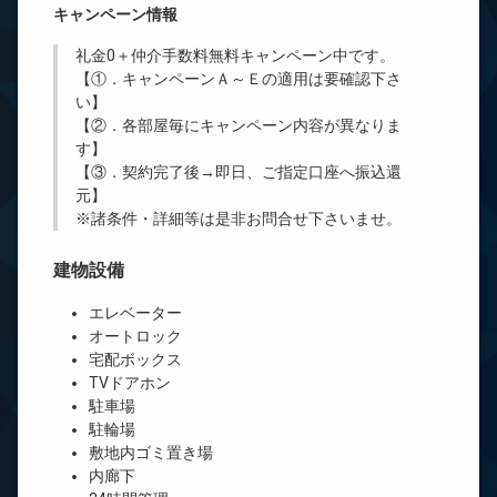
キャンペーン情報
礼金0
＋
仲介手数料無料
キャンペーン中です。
【①．キャンペーンＡ～Ｅの適用は要確認下さ
い】
【②．各部屋毎にキャンペーン内容が異なりま
す】
【③．契約完了後→即日、ご指定口座へ振込還
元】
※諸条件・詳細等は是非お問合せ下さいませ。
建物設備
エレベーター
オートロック
宅配ボックス
TVドアホン
駐車場
駐輪場
敷地内ゴミ置き場
内廊下