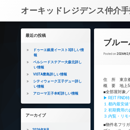
オーキッドレジデンス仲介手
コ
ン
左サイドバー
最近の投稿
テ
ブルー
ン
ツ
ドゥーエ銀座イースト3詳しい情
へ
Posted on
2026年2
報
ス
ベルシードステアー大森北詳し
キ
い情報
ッ
VISTA豊島詳しい情報
プ
住 所 東京都
シティウォーク王子デュー詳し
概 要 地上5
い情報
■全部屋対象
アローマ王子本町詳しい情報
▶ REIT F
１.都内最安
２.初期費用
アーカイブ
３.内覧・リ
■物件名フリ
2026年8月