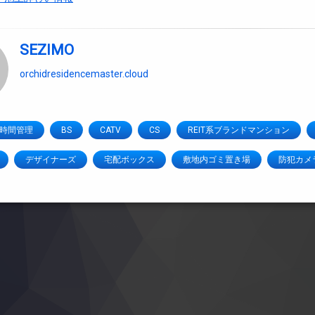
SEZIMO
orchidresidencemaster.cloud
4時間管理
BS
CATV
CS
REIT系ブランドマンション
デザイナーズ
宅配ボックス
敷地内ゴミ置き場
防犯カメ