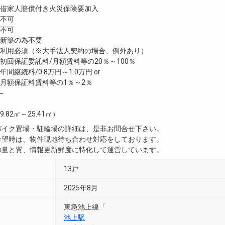
家人賠償付き火災保険要加入
不可
不可
新築の為不要
利用必須（※大手法人契約の場合、例外あり）
回保証委託料/月額賃料等の20％～100％
継続料/0.8万円～1.0万円 or
月額保証料賃料等の1％～2％
―
9.82㎡～25.41㎡）
・バイク置場・駐輪場の詳細は、是非お問合せ下さい。
ご希望時は、物件現地待ち合わせ対応をしております。
真の量と質、情報更新鮮度に特化して運営しています。
13戸
2025年8月
東急池上線「
池上駅