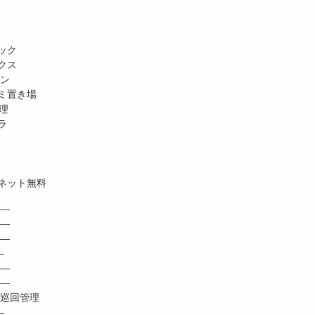
ック
クス
ホン
ミ置き場
理
ラ
ネット無料
―
 ―
―
―
―
―
巡回管理
―