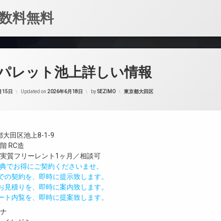
数料無料
パレット池上詳しい情報
カテゴリー:
月15日
Updated on
2026年6月18日
by
SEZIMO
東京都大田区
大田区池上8-1-9
階 RC造
／実質フリーレント1ヶ月／相談可
IND特典でお得にご契約くださいませ。
値での契約を、即時に提示致します。
のお見積りを、即時に案内致します。
モート内覧を、即時に提案致します。
ガナ