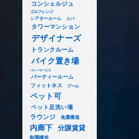
コンシェルジュ
ゴルフレンジ
シアタールーム
スパ
タワーマンション
デザイナーズ
トランクルーム
バイク置き場
バレーサービス
パーティールーム
フィットネス
プール
ペット可
ペット足洗い場
ラウンジ
免震構造
内廊下
分譲賃貸
制震構造