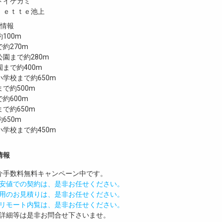
トイケガミ
ｌｅｔｔｅ池上
設情報
100m
約270m
園まで約280m
まで約400m
学校まで約650m
で約500m
で約600m
で約650m
650m
学校まで約450m
情報
介手数料無料
キャンペーン中です。
安値での契約は、是非お任せください。
用のお見積りは、是非お任せください。
リモート内覧は、是非お任せください。
詳細等は是非お問合せ下さいませ。