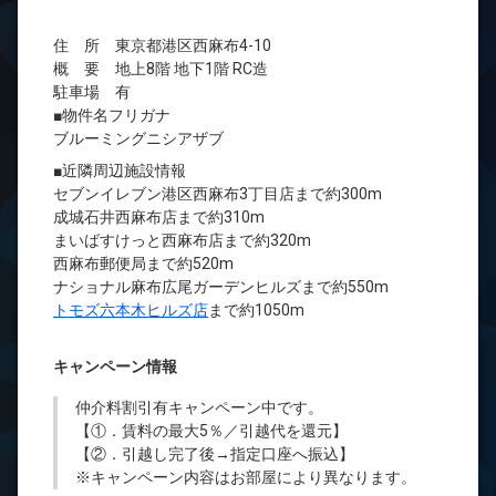
住 所 東京都港区西麻布4-10
概 要 地上8階 地下1階 RC造
駐車場 有
■物件名フリガナ
ブルーミングニシアザブ
■近隣周辺施設情報
セブンイレブン港区西麻布3丁目店まで約300m
成城石井西麻布店まで約310m
まいばすけっと西麻布店まで約320m
西麻布郵便局まで約520m
ナショナル麻布広尾ガーデンヒルズまで約550m
トモズ六本木ヒルズ店
まで約1050m
キャンペーン情報
仲介料割引有
キャンペーン中です。
【①．賃料の最大5％／引越代を還元】
【②．引越し完了後→指定口座へ振込】
※キャンペーン内容はお部屋により異なります。