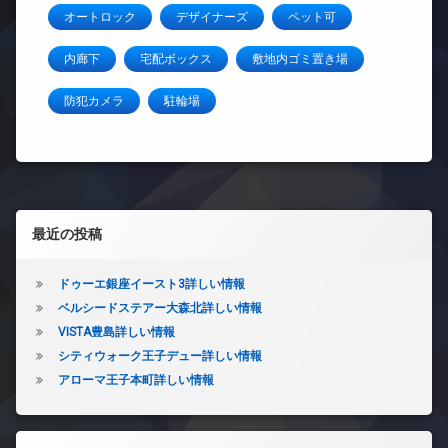
オートロック
デザイナーズ
ペット可
内廊下
宅配ボックス
敷地内ゴミ置き場
防犯カメラ
駐輪場
左サイドバー
最近の投稿
ドゥーエ銀座イースト3詳しい情報
ベルシードステアー大森北詳しい情報
VISTA豊島詳しい情報
シティウォーク王子デュー詳しい情報
アローマ王子本町詳しい情報