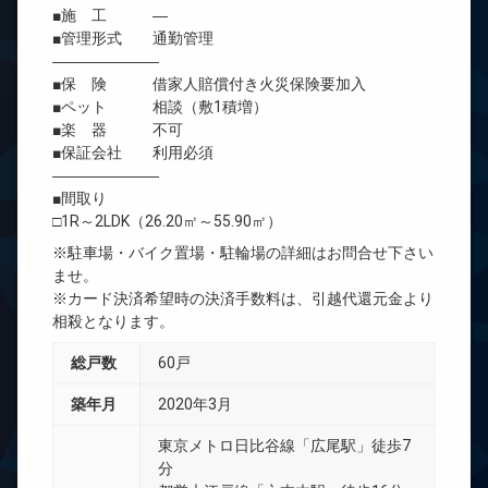
■施 工 ―
■管理形式 通勤管理
―――――――
■保 険 借家人賠償付き火災保険要加入
■ペット 相談（敷1積増）
■楽 器 不可
■保証会社 利用必須
―――――――
■間取り
□1R～2LDK（26.20㎡～55.90㎡）
※駐車場・バイク置場・駐輪場の詳細はお問合せ下さい
ませ。
※カード決済希望時の決済手数料は、引越代還元金より
相殺となります。
総戸数
60戸
築年月
2020年3月
東京メトロ日比谷線「広尾駅」徒歩7
分