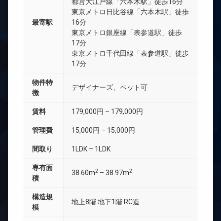
都営大江戸線「六本木駅」徒歩16分
東京メトロ日比谷線「六本木駅」徒歩
最寄駅
16分
東京メトロ銀座線「表参道駅」徒歩
17分
東京メトロ千代田線「表参道駅」徒歩
17分
物件特
デザイナーズ、ペット可
徴
賃料
179,000円 – 179,000円
管理費
15,000円 – 15,000円
間取り
1LDK – 1LDK
専有面
2
2
38.60m
– 38.97m
積
構造規
地上8階 地下1階 RC造
模