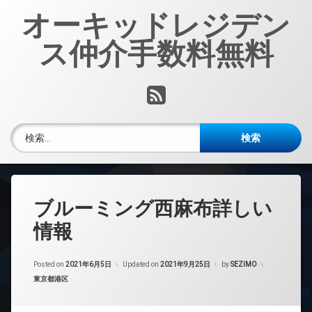
コ
オーキッドレジデン
ン
テ
ス仲介手数料無料
ン
ツ
へ
RSS
ス
キ
ッ
検索:
プ
ブルーミング西麻布詳しい
情報
Posted on
2021年6月5日
Updated on
2021年9月25日
by
SEZIMO
カテゴリー:
東京都港区