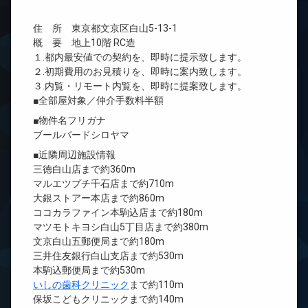
住 所 東京都文京区白山5-13-1
概 要 地上10階 RC造
１.都内最安値での契約を、即時に提示致します。
２.初期費用のお見積りを、即時に案内致します。
３.内覧・リモート内覧を、即時に提案致します。
■全部屋対象／仲介手数料半額
■物件名フリガナ
ブールバードシロヤマ
■近隣周辺施設情報
三徳白山店まで約360m
マルエツプチ千石店まで約710m
大銀ストアー本店まで約860m
ココカラファイン本駒込店まで約180m
マツモトキヨシ白山5丁目店まで約380m
文京白山五郵便局まで約180m
三井住友銀行白山支店まで約530m
本駒込郵便局まで約530m
いしの歯科クリニック
まで約110m
保坂こどもクリニックまで約140m