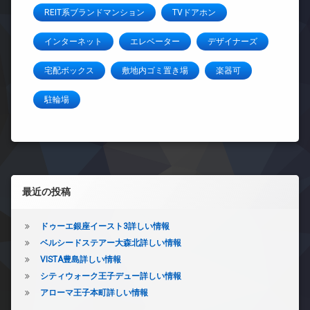
REIT系ブランドマンション
TVドアホン
インターネット
エレベーター
デザイナーズ
宅配ボックス
敷地内ゴミ置き場
楽器可
駐輪場
左サイドバー
最近の投稿
ドゥーエ銀座イースト3詳しい情報
ベルシードステアー大森北詳しい情報
VISTA豊島詳しい情報
シティウォーク王子デュー詳しい情報
アローマ王子本町詳しい情報