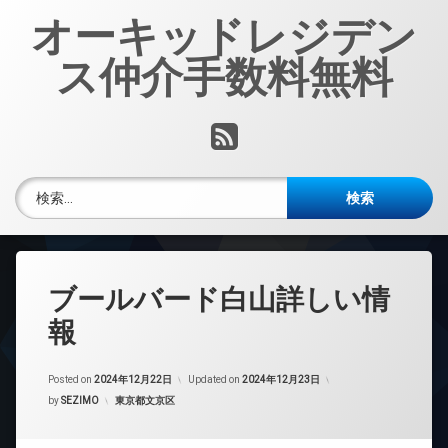
コ
オーキッドレジデン
ン
テ
ス仲介手数料無料
ン
ツ
へ
RSS
ス
キ
ッ
検索:
プ
ブールバード白山詳しい情
報
Posted on
2024年12月22日
Updated on
2024年12月23日
カテゴリー:
by
SEZIMO
東京都文京区