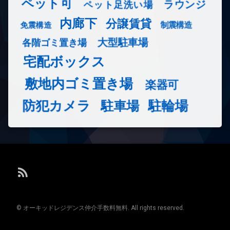
ペット可
ラウンジ
ペット足洗い場
内廊下
分譲賃貸
免震構造
制震構造
大型駐車場
各階ゴミ置き場
宅配ボックス
敷地内ゴミ置き場
楽器可
防犯カメラ
駐輪場
駐車場
RSS
© オーキッドレジデンス仲介手数料無料. All rights reserved.