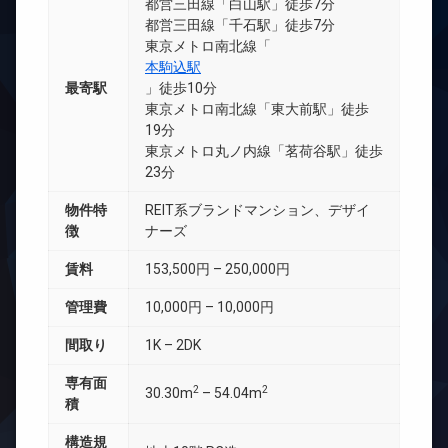
都営三田線「白山駅」徒歩7分
都営三田線「千石駅」徒歩7分
東京メトロ南北線「
本駒込駅
最寄駅
」徒歩10分
東京メトロ南北線「東大前駅」徒歩
19分
東京メトロ丸ノ内線「茗荷谷駅」徒歩
23分
物件特
REIT系ブランドマンション、デザイ
徴
ナーズ
賃料
153,500円 – 250,000円
管理費
10,000円 – 10,000円
間取り
1K – 2DK
専有面
2
2
30.30m
– 54.04m
積
構造規