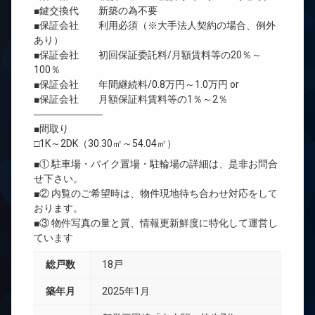
■鍵交換代 新築の為不要
■保証会社 利用必須（※大手法人契約の場合、例外
あり）
■保証会社 初回保証委託料/月額賃料等の20％～
100％
■保証会社 年間継続料/0.8万円～1.0万円 or
■保証会社 月額保証料賃料等の1％～2％
―――――――
■間取り
□1K～2DK（30.30㎡～54.04㎡）
■① 駐車場・バイク置場・駐輪場の詳細は、是非お問合
せ下さい。
■② 内覧のご希望時は、物件現地待ち合わせ対応をして
おります。
■③ 物件写真の量と質、情報更新鮮度に特化して運営し
ています
総戸数
18戸
築年月
2025年1月