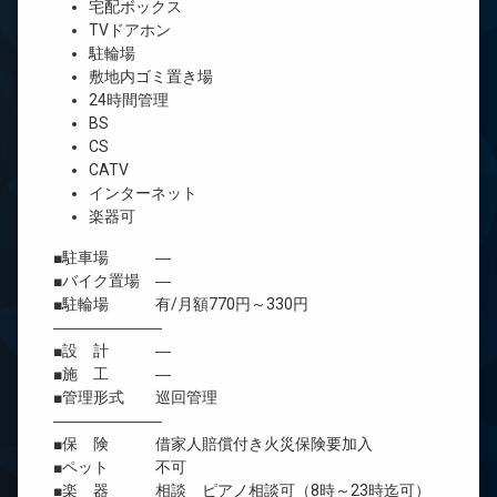
宅配ボックス
TVドアホン
駐輪場
敷地内ゴミ置き場
24時間管理
BS
CS
CATV
インターネット
楽器可
■駐車場 ―
■バイク置場 ―
■駐輪場 有/月額770円～330円
―――――――
■設 計 ―
■施 工 ―
■管理形式 巡回管理
―――――――
■保 険 借家人賠償付き火災保険要加入
■ペット 不可
■楽 器 相談 ピアノ相談可（8時～23時迄可）