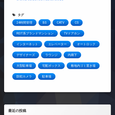
タグ
24時間管理
BS
CATV
CS
REIT系ブランドマンション
TVドアホン
インターネット
エレベーター
オートロック
デザイナーズ
ラウンジ
内廊下
大型駐車場
宅配ボックス
敷地内ゴミ置き場
防犯カメラ
駐車場
左サイドバー
最近の投稿