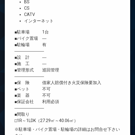
BS
CS
CATV
インターネット
■駐車場 1台
■バイク置場 ―
■駐輪場 有
―――――――
■設 計 ―
■施 工 ―
■管理形式 巡回管理
―――――――
■保 険 借家人賠償付き火災保険要加入
■ペット 不可
■楽 器 不可
■保証会社 利用必須
―――――――
■間取り
□1R～1LDK（27.29㎡～40.06㎡）
※駐車場・バイク置場・駐輪場の詳細はお問合せ下さい