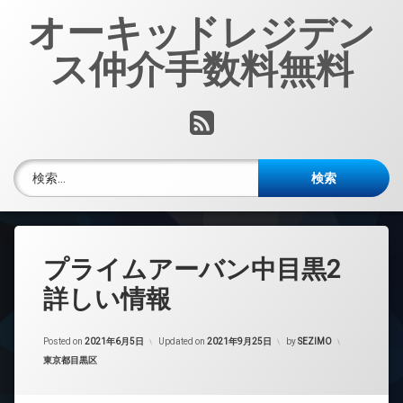
コ
オーキッドレジデン
ン
テ
ス仲介手数料無料
ン
ツ
へ
RSS
ス
キ
ッ
検索:
プ
プライムアーバン中目黒2
詳しい情報
Posted on
2021年6月5日
Updated on
2021年9月25日
by
SEZIMO
カテゴリー:
東京都目黒区