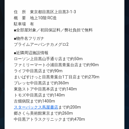
住 所 東京都目黒区上目黒3-1-3
概 要 地上10階 RC造
駐車場 有
■全部屋対象／初回保証料／弊社負担で無料
■物件名フリガナ
プライムアーバンナカメグロ2
■近隣周辺施設情報
ローソン上目黒山手通り店まで約50m
ファミリーマート小浦目黒青葉台店まで約90m
ライフ中目黒店まで約90m
まいばすけっと目黒青葉台1丁目店まで約270m
プレッセ中目黒店まで約360m
東急ストア中目黒本店まで約140m
トモズ中目黒店まで約140m
古畑病院まで約1400m
スターバックス蔦屋書店
まで約200m
郷さくら美術館東京まで約260m
中目黒アトラスクリニックまで約470m