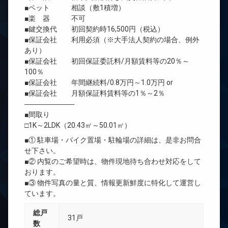
■ペット 相談（敷1積増）
■楽 器 不可
■鍵交換代 初回契約時16,500円（税込）
■保証会社 利用必須（※大手法人契約の場合、例外
あり）
■保証会社 初回保証委託料/月額賃料等の20％～
100％
■保証会社 年間継続料/0.8万円～1.0万円 or
■保証会社 月額保証料賃料等の1％～2％
―――――――
■間取り
□1K～2LDK（20.43㎡～50.01㎡）
■① 駐車場・バイク置場・駐輪場の詳細は、是非お問合
せ下さい。
■② 内覧のご希望時は、物件現地待ち合わせ対応をして
おります。
■③ 物件写真の量と質、情報更新鮮度に特化して運営し
ています。
総戸
31戸
数