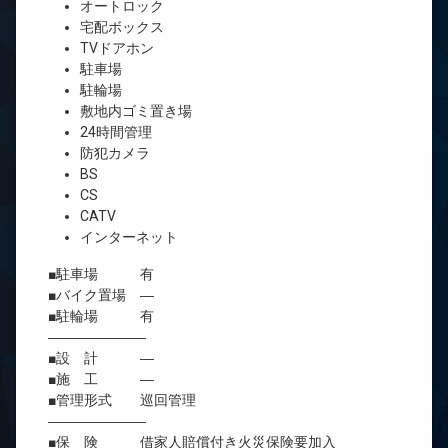
オートロック
宅配ボックス
TVドアホン
駐車場
駐輪場
敷地内ゴミ置き場
24時間管理
防犯カメラ
BS
CS
CATV
インターネット
■駐車場 有
■バイク置場 ―
■駐輪場 有
―――――――
■設 計 ―
■施 工 ―
■管理形式 巡回管理
―――――――
■保 険 借家人賠償付き火災保険要加入