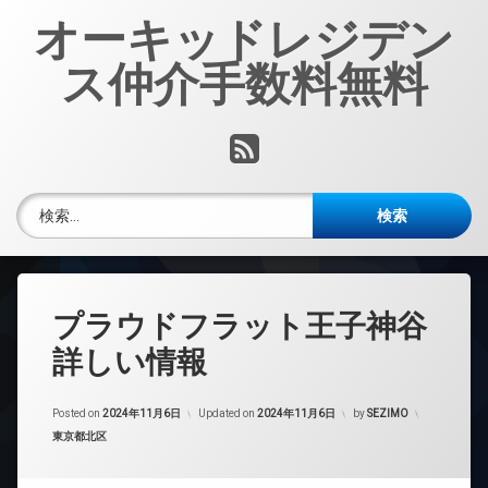
コ
オーキッドレジデン
ン
テ
ス仲介手数料無料
ン
ツ
へ
RSS
ス
キ
ッ
検索:
プ
プラウドフラット王子神谷
詳しい情報
Posted on
2024年11月6日
Updated on
2024年11月6日
by
SEZIMO
カテゴリー:
東京都北区