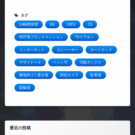
タグ
24時間管理
BS
CATV
CS
REIT系ブランドマンション
TVドアホン
インターネット
エレベーター
オートロック
デザイナーズ
ペット可
宅配ボックス
敷地内ゴミ置き場
防犯カメラ
駐車場
駐輪場
左サイドバー
最近の投稿