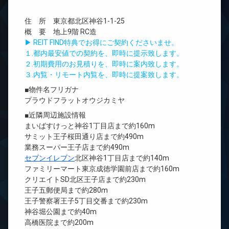
住 所 東京都北区神谷1-1-25
概 要 地上9階 RC造
▶ REIT FIND特典でお得にご契約くださいませ。
１.都内最安値での契約を、即時に提示致します。
２.初期費用のお見積りを、即時に案内致します。
３.内覧・リモート内覧を、即時に提案致します。
■物件名フリガナ
プラウドフラットオウジカミヤ
■近隣周辺施設情報
まいばすけっと神谷1丁目店まで約160m
サミット王子桜田通り店まで約490m
業務スーパー王子店まで約490m
セブンイレブン
北区神谷1丁目店まで約140m
ファミリーマート東京成徳学園前店まで約160m
クリエイトSD北区王子店まで約230m
王子五郵便局まで約280m
王子警察署王子5丁目交番まで約230m
神谷堀公園まで約40m
高橋医院まで約200m