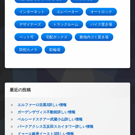
インターネット
エレベーター
オートロック
デザイナーズ
トランクルーム
バイク置き場
ペット可
宅配ボックス
敷地内ゴミ置き場
防犯カメラ
駐輪場
左サイドバー
最近の投稿
エルファーロ目黒3詳しい情報
ガーデンザヴィス不動前詳しい情報
ベルシードステアー武蔵小山詳しい情報
パークアクシス五反田スカイタワー詳しい情報
ドゥーエ銀座イースト3詳しい情報