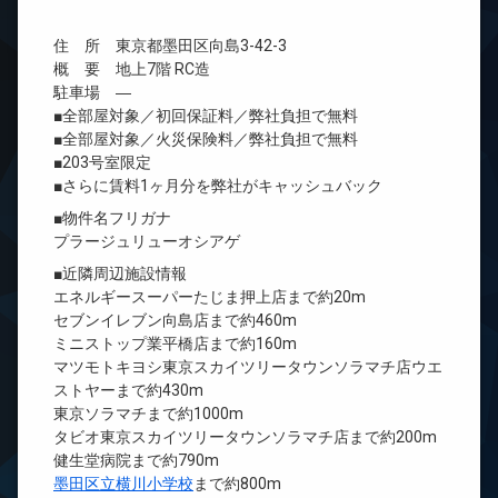
住 所 東京都墨田区向島3-42-3
概 要 地上7階 RC造
駐車場 ―
■全部屋対象／初回保証料／弊社負担で無料
■全部屋対象／火災保険料／弊社負担で無料
■203号室限定
■さらに賃料1ヶ月分を弊社がキャッシュバック
■物件名フリガナ
プラージュリューオシアゲ
■近隣周辺施設情報
エネルギースーパーたじま押上店まで約20m
セブンイレブン向島店まで約460m
ミニストップ業平橋店まで約160m
マツモトキヨシ東京スカイツリータウンソラマチ店ウエ
ストヤーまで約430m
東京ソラマチまで約1000m
タビオ東京スカイツリータウンソラマチ店まで約200m
健生堂病院まで約790m
墨田区立横川小学校
まで約800m