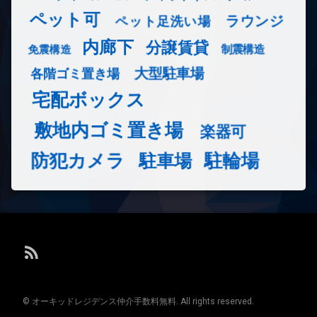
ペット可
ラウンジ
ペット足洗い場
内廊下
分譲賃貸
免震構造
制震構造
大型駐車場
各階ゴミ置き場
宅配ボックス
敷地内ゴミ置き場
楽器可
防犯カメラ
駐輪場
駐車場
RSS
© オーキッドレジデンス仲介手数料無料. All rights reserved.