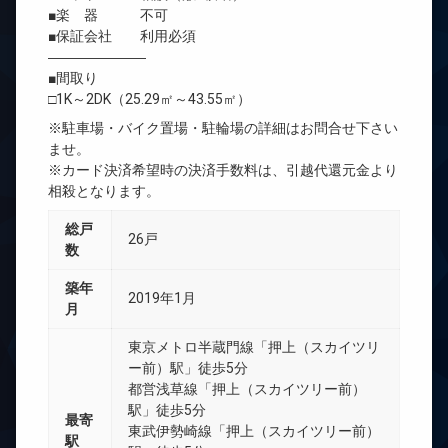
■楽 器 不可
■保証会社 利用必須
―――――――
■間取り
□1K～2DK（25.29㎡～43.55㎡）
※駐車場・バイク置場・駐輪場の詳細はお問合せ下さい
ませ。
※カード決済希望時の決済手数料は、引越代還元金より
相殺となります。
総戸
26戸
数
築年
2019年1月
月
東京メトロ半蔵門線「押上（スカイツリ
ー前）駅」徒歩5分
都営浅草線「押上（スカイツリー前）
駅」徒歩5分
最寄
東武伊勢崎線「押上（スカイツリー前）
駅