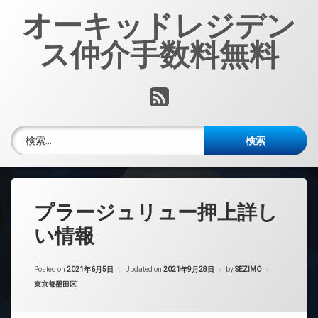
コ
オーキッドレジデン
ン
テ
ス仲介手数料無料
ン
ツ
へ
RSS
ス
キ
ッ
検索:
プ
プラージュリュー押上詳し
い情報
Posted on
2021年6月5日
Updated on
2021年9月28日
by
SEZIMO
カテゴリー:
東京都墨田区