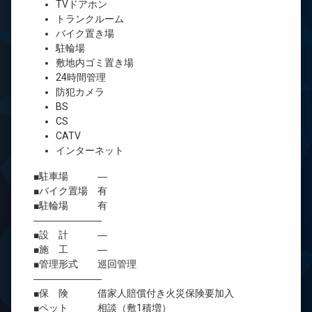
TVドアホン
トランクルーム
バイク置き場
駐輪場
敷地内ゴミ置き場
24時間管理
防犯カメラ
BS
CS
CATV
インターネット
■駐車場 ―
■バイク置場 有
■駐輪場 有
―――――――
■設 計 ―
■施 工 ―
■管理形式 巡回管理
―――――――
■保 険 借家人賠償付き火災保険要加入
■ペット 相談（敷1積増）