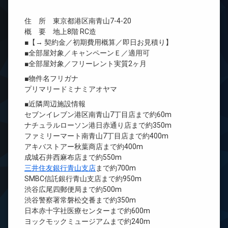
住 所 東京都港区南青山7-4-20
概 要 地上8階 RC造
■【→ 契約金／初期費用概算／即日お見積り】
■全部屋対象／キャンペーンＥ／適用可
■全部屋対象／フリーレント実質2ヶ月
■物件名フリガナ
プリマリードミナミアオヤマ
■近隣周辺施設情報
セブンイレブン港区南青山7丁目店まで約60m
ナチュラルローソン港日赤通り店まで約350m
ファミリーマート南青山7丁目店まで約400m
アキバストアー秋葉商店まで約400m
成城石井西麻布店まで約550m
三井住友銀行青山支店
まで約700m
SMBC信託銀行青山支店まで約950m
渋谷広尾四郵便局まで約500m
渋谷警察署常磐松交番まで約350m
日本赤十字社医療センターまで約600m
ヨックモックミュージアムまで約240m