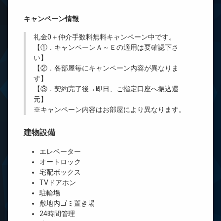
キャンペーン情報
礼金0
＋
仲介手数料無料
キャンペーン中です。
【①．キャンペーンＡ～Ｅの適用は要確認下さ
い】
【②．各部屋毎にキャンペーン内容が異なりま
す】
【③．契約完了後→即日、ご指定口座へ振込還
元】
※キャンペーン内容はお部屋により異なります。
建物設備
エレベーター
オートロック
宅配ボックス
TVドアホン
駐輪場
敷地内ゴミ置き場
24時間管理