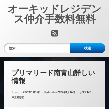
コ
オーキッドレジデン
ン
テ
ス仲介手数料無料
ン
ツ
へ
RSS
ス
キ
ッ
検索:
プ
プリマリード南青山詳しい
情報
Posted on
2022年1月15日
Updated on
2022年1月16日
by
SEZIMO
カテゴリー:
東京都港区