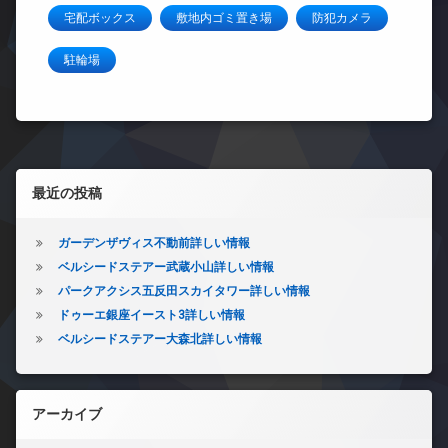
宅配ボックス
敷地内ゴミ置き場
防犯カメラ
駐輪場
左サイドバー
最近の投稿
ガーデンザヴィス不動前詳しい情報
ベルシードステアー武蔵小山詳しい情報
パークアクシス五反田スカイタワー詳しい情報
ドゥーエ銀座イースト3詳しい情報
ベルシードステアー大森北詳しい情報
アーカイブ