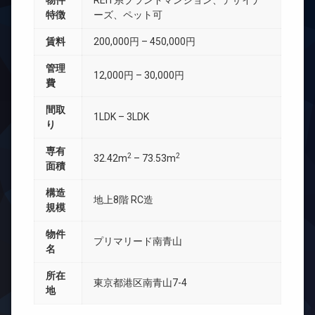
物件
REIT系ブランドマンション、デザイナ
特徴
ーズ、ペット可
賃料
200,000円 – 450,000円
管理
12,000円 – 30,000円
費
間取
1LDK – 3LDK
り
専有
2
2
32.42m
– 73.53m
面積
構造
地上8階 RC造
規模
物件
プリマリード南青山
名
所在
東京都港区南青山7-4
地