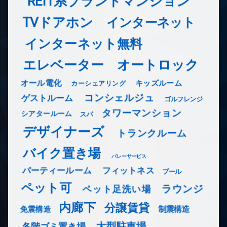
REIT系ブランドマンション
TVドアホン
インターネット
インターネット無料
エレベーター
オートロック
オール電化
キッズルーム
カーシェアリング
コンシェルジュ
ゲストルーム
ゴルフレンジ
タワーマンション
シアタールーム
スパ
デザイナーズ
トランクルーム
バイク置き場
バレーサービス
フィットネス
パーティールーム
プール
ペット可
ラウンジ
ペット足洗い場
内廊下
分譲賃貸
免震構造
制震構造
大型駐車場
各階ゴミ置き場