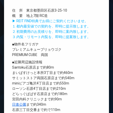
住 所 東京都墨田区石原3-25-10
概 要 地上7階 RC造
▶ REIT FIND特典でお得にご契約くださいませ。
１.都内最安値での契約を、即時に提示致します。
２.初期費用のお見積りを、即時に案内致します。
３.内覧・リモート内覧を、即時に提案致します。
■物件名フリガナ
プレミアムキューブリョウゴク
PREMIUM CUBE 両国
■近隣周辺施設情報
Santoku石原店まで約80m
まいばすけっと本所3丁目まで約460m
サミットストア両国石原店まで約540m
miniピアゴ亀沢4丁目店まで約550m
ローソン石原4丁目店まで約210m
どらっぐぱぱす石原店まで約180m
宮田内科クリニックまで約90m
日進公園
まで約340m
石原三丁目交番まで約で110m