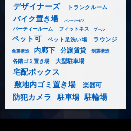
デザイナーズ
トランクルーム
バイク置き場
バレーサービス
フィットネス
パーティールーム
プール
ペット可
ラウンジ
ペット足洗い場
内廊下
分譲賃貸
免震構造
制震構造
大型駐車場
各階ゴミ置き場
宅配ボックス
敷地内ゴミ置き場
楽器可
防犯カメラ
駐輪場
駐車場