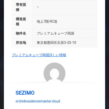
専有面
–
積
構造規
地上7階 RC造
模
物件名
プレミアムキューブ両国
所在地
東京都墨田区石原3-25-10
プレミアムキューブ両国詳しい情報
SEZIMO
orchidresidencemaster.cloud