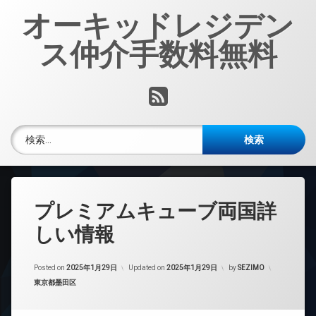
コ
オーキッドレジデン
ン
テ
ス仲介手数料無料
ン
ツ
へ
RSS
ス
キ
ッ
検索:
プ
プレミアムキューブ両国詳
しい情報
Posted on
2025年1月29日
Updated on
2025年1月29日
by
SEZIMO
カテゴリー:
東京都墨田区