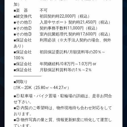
加）
■楽 器 不可
■鍵交換代 初回契約時22,000円（税込）
■その他① 入居中サポート 契約時21,450円（税込）
■その他② 契約事務手数料11,000円（税込）
■その他③ 室内抗菌処理代 契約時17,600円（税込）
■保証会社 利用必須（※大手法人契約の場合、例外
あり）
■保証会社 初回保証委託料/月額賃料等の20％～
100％
■保証会社 年間継続料/0.8万円～1.0万円 or
■保証会社 月額保証料賃料等の1％～2％
―――――――
■間取り
□1K～2DK（25.80㎡～44.27㎡）
■① 駐車場・バイク置場・駐輪場の詳細は、是非お問合
せ下さい。
■② 内覧のご希望時は、物件現地待ち合わせ対応をして
おります。
■③ 物件写真の量と質、情報更新鮮度に特化して運営し
ています。