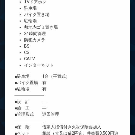
TVドアホン
駐車場
バイク置き場
駐輪場
敷地内ゴミ置き場
24時間管理
防犯カメラ
BS
CS
CATV
インターネット
■駐車場 1台（平置式）
■バイク置場 有
■駐輪場 有
―――――――
■設 計 ―
■施 工 ―
■管理形式 巡回管理
―――――――
■保 険 借家人賠償付き火災保険要加入
■ペット 相談（犬又は猫2匹迄、共益費3,500円追