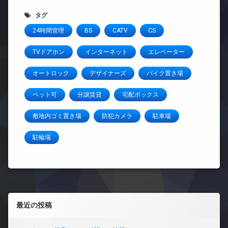
タグ
24時間管理
BS
CATV
CS
TVドアホン
インターネット
エレベーター
オートロック
デザイナーズ
バイク置き場
ペット可
分譲賃貸
宅配ボックス
敷地内ゴミ置き場
防犯カメラ
駐車場
駐輪場
左サイドバー
最近の投稿