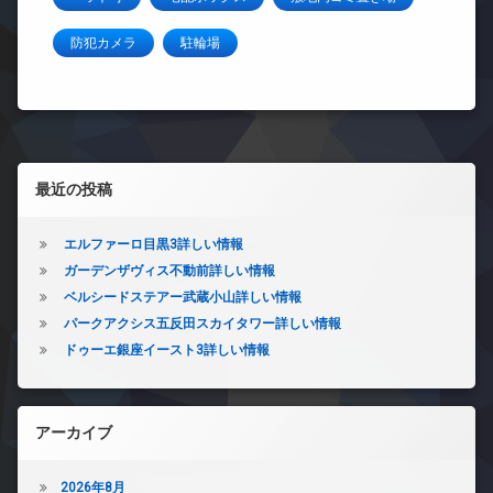
防犯カメラ
駐輪場
左サイドバー
最近の投稿
エルファーロ目黒3詳しい情報
ガーデンザヴィス不動前詳しい情報
ベルシードステアー武蔵小山詳しい情報
パークアクシス五反田スカイタワー詳しい情報
ドゥーエ銀座イースト3詳しい情報
アーカイブ
2026年8月