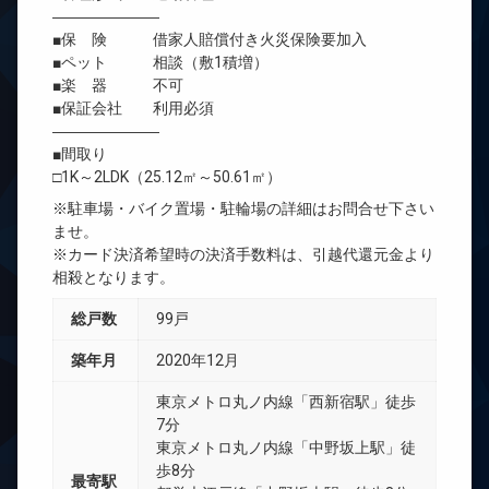
―――――――
■保 険 借家人賠償付き火災保険要加入
■ペット 相談（敷1積増）
■楽 器 不可
■保証会社 利用必須
―――――――
■間取り
□1K～2LDK（25.12㎡～50.61㎡）
※駐車場・バイク置場・駐輪場の詳細はお問合せ下さい
ませ。
※カード決済希望時の決済手数料は、引越代還元金より
相殺となります。
総戸数
99戸
築年月
2020年12月
東京メトロ丸ノ内線「西新宿駅」徒歩
7分
東京メトロ丸ノ内線「中野坂上駅」徒
歩8分
最寄駅