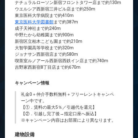
ナチュラルローソン新宿フロントタワー店まで約130m
ウエルシア西新宿三井ビル店まで約250m
東京医科大学病院まで約410m
東京医科大学図書館
まで約387m
成子天神社まで約240m
中野たから幼稚園まで約900m
新宿区立柏木こども園まで約210m
大智学園高等学校まで約320m
ジョナサン西新宿店まで約580m
喫茶室ルノアール西新宿西鉄イン店まで約740m
吉野家西新宿8丁目店まで約670m
キャンペーン情報
礼金0
＋
仲介手数料無料
＋
フリーレント
キャンペ
ーン中です。
【①．賃料の最大5％／引越代を還元】
【②．引越し完了後→指定口座へ振込】
※キャンペーン内容はお部屋により異なります。
建物設備