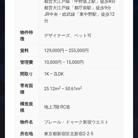
都営大江戸線「中野坂上駅」徒歩8分
都営大江戸線「都庁前駅」徒歩9分
JR中央・総武線「東中野駅」徒歩12
分
物件特
デザイナーズ、ペット可
徴
賃料
129,000円 – 255,000円
管理費
10,000円 – 15,000円
間取り
1K – 2LDK
専有面
2
2
25.12m
– 50.61m
積
構造規
地上7階 RC造
模
物件名
プレール・ドゥーク新宿ウエスト
所在地
東京都新宿区北新宿2-2-5