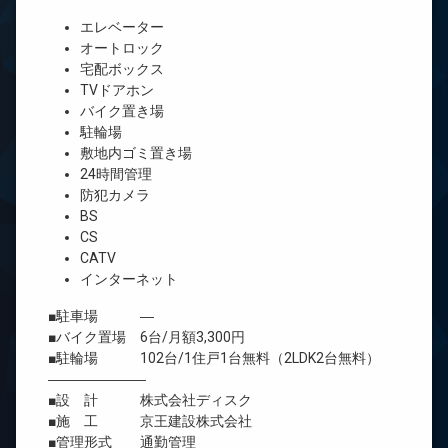
エレベーター
オートロック
宅配ボックス
TVドアホン
バイク置き場
駐輪場
敷地内ゴミ置き場
24時間管理
防犯カメラ
BS
CS
CATV
インターネット
■駐車場 ―
■バイク置場 6台/月額3,300円
■駐輪場 102台/1住戸1台無料（2LDK2台無料）
―――――――
■設 計 株式会社ディスク
■施 工 京王建設株式会社
■管理形式 通勤管理