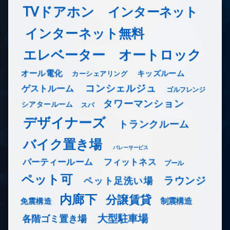
TVドアホン
インターネット
インターネット無料
エレベーター
オートロック
オール電化
キッズルーム
カーシェアリング
コンシェルジュ
ゲストルーム
ゴルフレンジ
タワーマンション
シアタールーム
スパ
デザイナーズ
トランクルーム
バイク置き場
バレーサービス
フィットネス
パーティールーム
プール
ペット可
ラウンジ
ペット足洗い場
内廊下
分譲賃貸
免震構造
制震構造
大型駐車場
各階ゴミ置き場