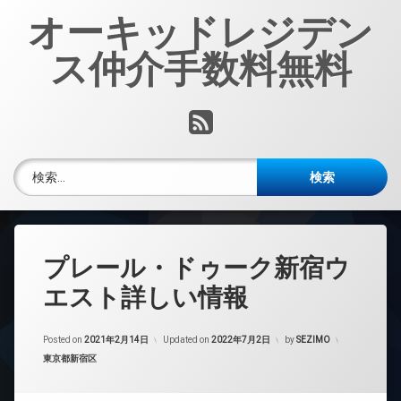
コ
オーキッドレジデン
ン
テ
ス仲介手数料無料
ン
ツ
へ
RSS
ス
キ
ッ
検索:
プ
プレール・ドゥーク新宿ウ
エスト詳しい情報
Posted on
2021年2月14日
Updated on
2022年7月2日
by
SEZIMO
カテゴリー:
東京都新宿区