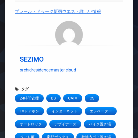
プレール・ドゥーク新宿ウエスト詳しい情報
SEZIMO
orchidresidencemaster.cloud
タグ
24時間管理
BS
CATV
CS
TVドアホン
インターネット
エレベーター
オートロック
デザイナーズ
バイク置き場
ペット可
宅配ボックス
敷地内ゴミ置き場