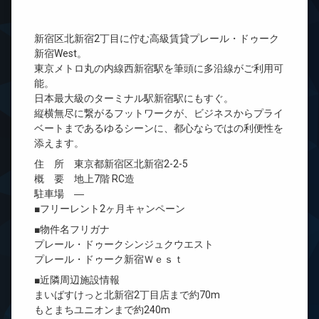
新宿区北新宿2丁目に佇む高級賃貸プレール・ドゥーク
新宿West。
東京メトロ丸の内線西新宿駅を筆頭に多沿線がご利用可
能。
日本最大級のターミナル駅新宿駅にもすぐ。
縦横無尽に繋がるフットワークが、ビジネスからプライ
ベートまであるゆるシーンに、都心ならではの利便性を
添えます。
住 所 東京都新宿区北新宿2-2-5
概 要 地上7階 RC造
駐車場 ―
■フリーレント2ヶ月キャンペーン
■物件名フリガナ
プレール・ドゥークシンジュクウエスト
プレール・ドゥーク新宿Ｗｅｓｔ
■近隣周辺施設情報
まいばすけっと北新宿2丁目店まで約70m
もとまちユニオンまで約240m