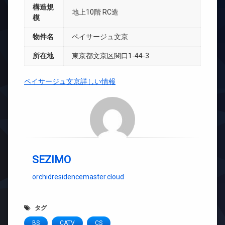
構造規
地上10階 RC造
模
物件名
ペイサージュ文京
所在地
東京都文京区関口1-44-3
ペイサージュ文京詳しい情報
SEZIMO
orchidresidencemaster.cloud
タグ
BS
CATV
CS