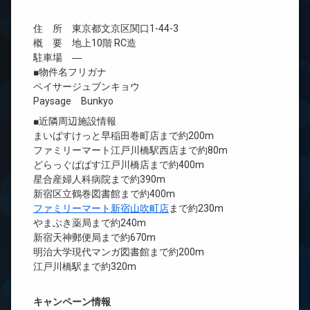
住 所 東京都文京区関口1-44-3
概 要 地上10階 RC造
駐車場 ―
■物件名フリガナ
ペイサージュブンキョウ
Paysage Bunkyo
■近隣周辺施設情報
まいばすけっと早稲田巻町店まで約200m
ファミリーマート江戸川橋駅西店まで約80m
どらっぐぱぱす江戸川橋店まで約400m
星合産婦人科病院まで約390m
新宿区立鶴巻図書館まで約400m
ファミリーマート新宿山吹町店
まで約230m
やまぶき薬局まで約240m
新宿天神郵便局まで約670m
明治大学現代マンガ図書館まで約200m
江戸川橋駅まで約320m
キャンペーン情報