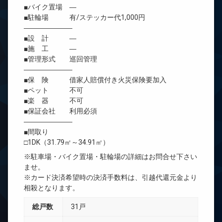
■バイク置場 ―
■駐輪場 有/ステッカー代1,000円
―――――――
■設 計 ―
■施 工 ―
■管理形式 巡回管理
―――――――
■保 険 借家人賠償付き火災保険要加入
■ペット 不可
■楽 器 不可
■保証会社 利用必須
―――――――
■間取り
□1DK（31.79㎡～34.91㎡）
※駐車場・バイク置場・駐輪場の詳細はお問合せ下さい
ませ。
※カード決済希望時の決済手数料は、引越代還元金より
相殺となります。
総戸数
31戸