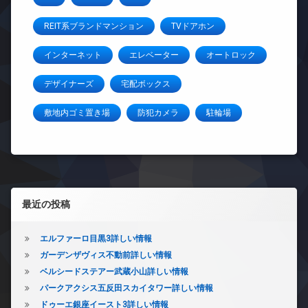
REIT系ブランドマンション
TVドアホン
インターネット
エレベーター
オートロック
デザイナーズ
宅配ボックス
敷地内ゴミ置き場
防犯カメラ
駐輪場
左サイドバー
最近の投稿
エルファーロ目黒3詳しい情報
ガーデンザヴィス不動前詳しい情報
ベルシードステアー武蔵小山詳しい情報
パークアクシス五反田スカイタワー詳しい情報
ドゥーエ銀座イースト3詳しい情報