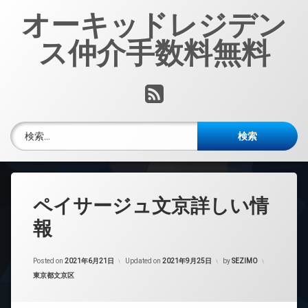
コ
オーキッドレジデン
ン
テ
ス仲介手数料無料
ン
ツ
へ
RSS
ス
キ
ッ
検索:
プ
ペイサージュ文京詳しい情
報
Posted on
2021年6月21日
Updated on
2021年9月25日
by
SEZIMO
カテゴリー:
東京都文京区