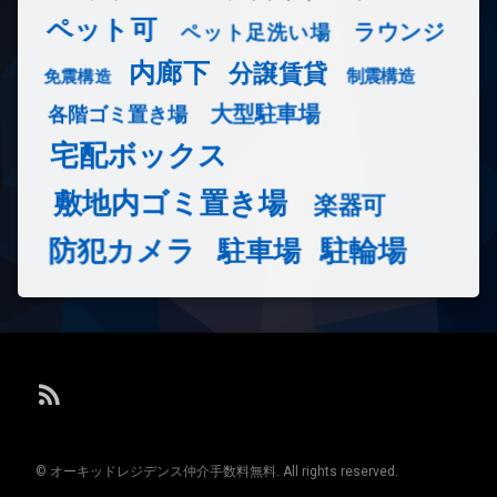
ペット可
ラウンジ
ペット足洗い場
内廊下
分譲賃貸
免震構造
制震構造
大型駐車場
各階ゴミ置き場
宅配ボックス
敷地内ゴミ置き場
楽器可
防犯カメラ
駐輪場
駐車場
RSS
© オーキッドレジデンス仲介手数料無料. All rights reserved.