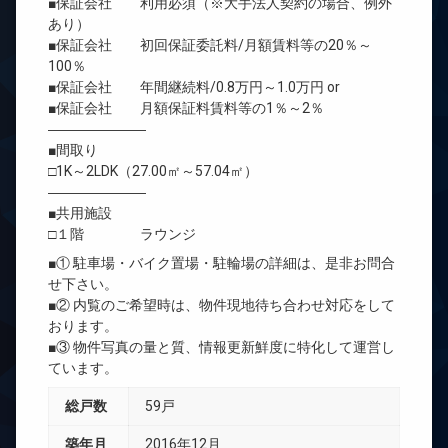
■保証会社 利用必須（※大手法人契約の場合、例外
あり）
■保証会社 初回保証委託料/月額賃料等の20％～
100％
■保証会社 年間継続料/0.8万円～1.0万円 or
■保証会社 月額保証料賃料等の1％～2％
―――――――
■間取り
□1K～2LDK（27.00㎡～57.04㎡）
―――――――
■共用施設
□１階 ラウンジ
■① 駐車場・バイク置場・駐輪場の詳細は、是非お問合
せ下さい。
■② 内覧のご希望時は、物件現地待ち合わせ対応をして
おります。
■③ 物件写真の量と質、情報更新鮮度に特化して運営し
ています。
総戸数
59戸
築年月
2016年12月