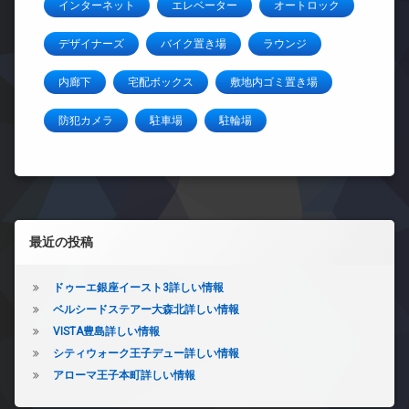
インターネット
エレベーター
オートロック
デザイナーズ
バイク置き場
ラウンジ
内廊下
宅配ボックス
敷地内ゴミ置き場
防犯カメラ
駐車場
駐輪場
左サイドバー
最近の投稿
ドゥーエ銀座イースト3詳しい情報
ベルシードステアー大森北詳しい情報
VISTA豊島詳しい情報
シティウォーク王子デュー詳しい情報
アローマ王子本町詳しい情報