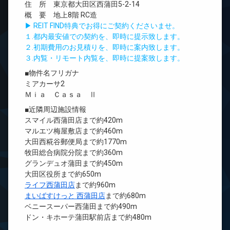
住 所 東京都大田区西蒲田5-2-14
概 要 地上8階 RC造
▶ REIT FIND特典でお得にご契約くださいませ。
１.都内最安値での契約を、即時に提示致します。
２.初期費用のお見積りを、即時に案内致します。
３.内覧・リモート内覧を、即時に提案致します。
■物件名フリガナ
ミアカーサ2
Ｍｉａ Ｃａｓａ Ⅱ
■近隣周辺施設情報
スマイル西蒲田店まで約420m
マルエツ梅屋敷店まで約460m
大田西糀谷郵便局まで約1770m
牧田総合病院分院まで約360m
グランデュオ蒲田まで約450m
大田区役所まで約650m
ライフ西蒲田店
まで約960m
まいばすけっと 西蒲田店
まで約680m
ベニースーパー西蒲田まで約490m
ドン・キホーテ蒲田駅前店まで約480m