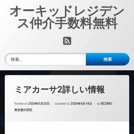
コ
オーキッドレジデン
ン
テ
ス仲介手数料無料
ン
ツ
へ
RSS
ス
キ
ッ
検索:
プ
ミアカーサ2詳しい情報
Posted on
2026年5月23日
Updated on
2026年6月14日
by
SEZIMO
カテゴリー:
東京都大田区