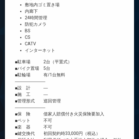
敷地内ゴミ置き場
内廊下
24時間管理
防犯カメラ
BS
CS
CATV
インターネット
■駐車場 2台（平置式）
■バイク置場 5台
■駐輪場 有/1台無料
―――――――
■設 計 ―
■施 工 ―
■管理形式 巡回管理
―――――――
■保 険 借家人賠償付き火災保険要加入
■ペット 不可
■楽 器 不可
■鍵交換代 初回契約時33,000円（税込）