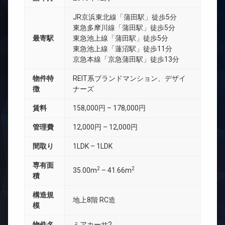
JR京浜東北線「蒲田駅」徒歩5分
東急多摩川線「蒲田駅」徒歩5分
最寄駅
東急池上線「蒲田駅」徒歩5分
東急池上線「蓮沼駅」徒歩11分
京急本線「京急蒲田駅」徒歩13分
物件特
REIT系ブランドマンション、デザイ
徴
ナーズ
賃料
158,000円 – 178,000円
管理費
12,000円 – 12,000円
間取り
1LDK – 1LDK
専有面
2
2
35.00m
– 41.66m
積
構造規
地上8階 RC造
模
物件名
ミアカーサ2