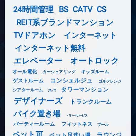
24時間管理
BS
CATV
CS
REIT系ブランドマンション
TVドアホン
インターネット
インターネット無料
エレベーター
オートロック
オール電化
キッズルーム
カーシェアリング
コンシェルジュ
ゲストルーム
ゴルフレンジ
タワーマンション
シアタールーム
スパ
デザイナーズ
トランクルーム
バイク置き場
バレーサービス
フィットネス
パーティールーム
プール
ペット可
ラウンジ
ペット足洗い場