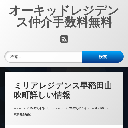
コ
オーキッドレジデン
ン
テ
ス仲介手数料無料
ン
ツ
へ
RSS
ス
キ
ッ
検索:
プ
ミリアレジデンス早稲田山
吹町詳しい情報
Posted on
2024年9月7日
Updated on
2024年9月11日
by
SEZIMO
カテゴリー:
東京都新宿区