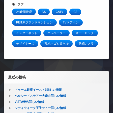
タグ
24時間管理
BS
CATV
CS
REIT系ブランドマンション
TVドアホン
インターネット
エレベーター
オートロック
デザイナーズ
敷地内ゴミ置き場
防犯カメラ
左サイドバー
最近の投稿
ドゥーエ銀座イースト3詳しい情報
ベルシードステアー大森北詳しい情報
VISTA豊島詳しい情報
シティウォーク王子デュー詳しい情報