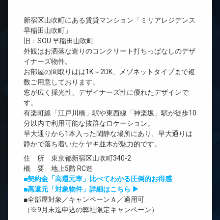
新宿区山吹町にある賃貸マンション「ミリアレジデンス
早稲田山吹町」
旧：SOU 早稲田山吹町
外観はお洒落な造りのコンクリート打ちっぱなしのデザ
イナーズ物件。
お部屋の間取りはは1K～2DK、メゾネットタイプまで複
数ご用意しております。
窓が広く採光性、デザイナーズ性に優れたデザインで
す。
有楽町線「江戸川橋」駅や東西線「神楽坂」駅が徒歩10
分以内で利用可能な抜群なロケーション。
早大通りから1本入った閑静な場所にあり、早大通りは
静かで落ち着いたケヤキ並木が魅力的です。
住 所 東京都新宿区山吹町340-2
概 要 地上5階 RC造
■契約金「高還元率」比べてわかる圧倒的お得感
■高還元「対象物件」詳細はこちら ▶
■全部屋対象／キャンペーンＡ／適用可
（※9月末迄申込の弊社限定キャンペーン）