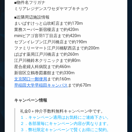
■物件名フリガナ
ミリアレジデンスワセダヤマブキチョウ
■近隣周辺施設情報
まいばすけっと山吹町店まで約170m
業務スーパー新宿榎店まで約420m
miniピアゴ音羽1丁目店まで約420m
セブンイレブン江戸川橋店まで約190m
ファミリーマート江戸川橋駅西店まで約200m
ぱぱす薬局江戸川橋店まで約260m
江戸川橋鈴木クリニックまで約80m
星合産婦人科病院まで約460m
新宿区立鶴巻図書館まで約330m
文京関口一郵便局
まで約160m
早稲田大学早稲田キャンパス
まで約670m
キャンペーン情報
礼金0
＋
仲介手数料無料
キャンペーン中です。
１．キャンペーン適用はお気軽にご連絡下さい。
２．各部屋毎にキャンペーン内容が異なります。
３．弊社限定キャンペーンで賢くお得にご契約。