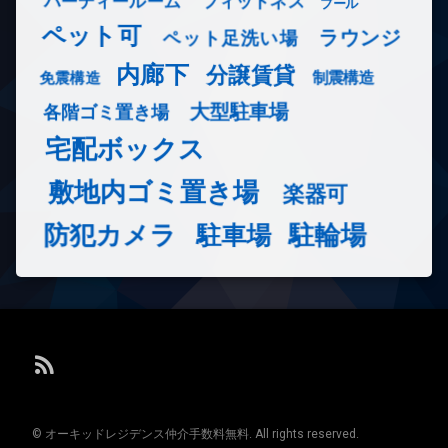
フィットネス
パーティールーム
プール
ペット可
ラウンジ
ペット足洗い場
内廊下
分譲賃貸
免震構造
制震構造
大型駐車場
各階ゴミ置き場
宅配ボックス
敷地内ゴミ置き場
楽器可
防犯カメラ
駐輪場
駐車場
RSS
© オーキッドレジデンス仲介手数料無料. All rights reserved.