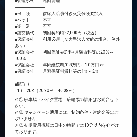
■管理形式 巡回管理
―――――――
■保 険 借家人賠償付き火災保険要加入
■ペット 不可
■楽 器 不可
■鍵交換代 初回契約時22,000円（税込）
■保証会社 利用必須（※大手法人契約の場合、例外
あり）
■保証会社 初回保証委託料/月額賃料等の20％～
100％
■保証会社 年間継続料/0.8万円～1.0万円 or
■保証会社 月額保証料賃料等の1％～2％
―――――――
■間取り
□1R～2DK（20.80㎡～40.08㎡）
※① 駐車場・バイク置場・駐輪場の詳細はお問合せ下
さい。
※② キャンペーン適用には、制約条件・違約金等はご
ざいません。
※③ 初期費用概算は日中の時間では10分以内を心がけ
ております。