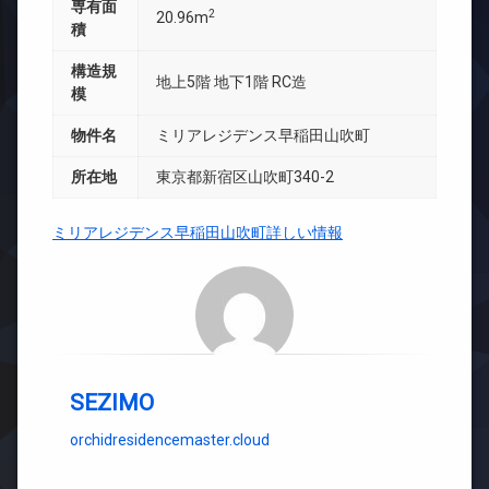
専有面
2
20.96m
積
構造規
地上5階 地下1階 RC造
模
物件名
ミリアレジデンス早稲田山吹町
所在地
東京都新宿区山吹町340-2
ミリアレジデンス早稲田山吹町詳しい情報
SEZIMO
orchidresidencemaster.cloud