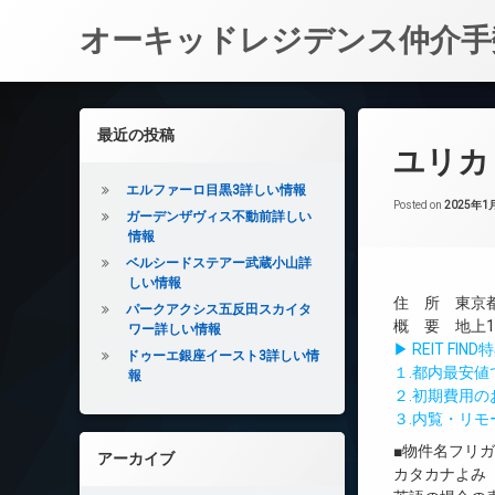
オーキッドレジデンス仲介手
コ
ン
左サイドバー
最近の投稿
テ
ユリカ
ン
ツ
エルファーロ目黒3詳しい情報
へ
Posted on
2025年1
ガーデンザヴィス不動前詳しい
ス
情報
キ
ベルシードステアー武蔵小山詳
ッ
しい情報
プ
住 所 東京都
パークアクシス五反田スカイタ
概 要 地上12
ワー詳しい情報
▶ REIT F
ドゥーエ銀座イースト3詳しい情
１.都内最安
報
２.初期費用
３.内覧・リ
■物件名フリ
アーカイブ
カタカナよみ