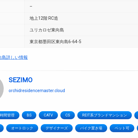
–
地上12階 RC造
ユリカロゼ東向島
東京都墨田区東向島6-64-5
向島詳しい情報
SEZIMO
orchidresidencemaster.cloud
4時間管理
BS
CATV
CS
REIT系ブランドマンション
オートロック
デザイナーズ
バイク置き場
ペット可