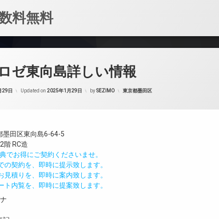
数料無料
ロゼ東向島詳しい情報
カテゴリー:
月29日
Updated on
2025年1月29日
by
SEZIMO
東京都墨田区
墨田区東向島6-64-5
階 RC造
IND特典でお得にご契約くださいませ。
値での契約を、即時に提示致します。
のお見積りを、即時に案内致します。
モート内覧を、即時に提案致します。
ガナ