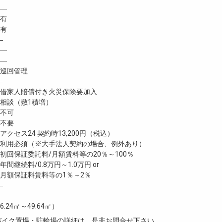
―
 有
有
―
―
―
巡回管理
―
家人賠償付き火災保険要加入
談（敷1積増）
不可
不要
クセス24 契約時13,200円（税込）
利用必須（※大手法人契約の場合、例外あり）
回保証委託料/月額賃料等の20％～100％
継続料/0.8万円～1.0万円 or
月額保証料賃料等の1％～2％
―
6.24㎡～49.64㎡）
・バイク置場・駐輪場の詳細は、是非お問合せ下さい。