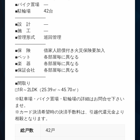
■バイク置場 ―
■駐輪場 42台
―――――――
■設 計 ―
■施 工 ―
■管理形式 巡回管理
―――――――
■保 険 借家人賠償付き火災保険要加入
■ペット 各部屋毎に異なる
■楽 器 各部屋毎に異なる
■保証会社 各部屋毎に異なる
―――――――
■間取り
□1R～2LDK（25.39㎡～45.70㎡）
※駐車場・バイク置場・駐輪場の詳細はお問合せ下さい
ませ。
※カード決済希望時の決済手数料は、引越代還元金より
相殺となります。
総戸数
42戸