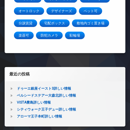
オートロック
デザイナーズ
ペット可
分譲賃貸
宅配ボックス
敷地内ゴミ置き場
楽器可
防犯カメラ
駐輪場
左サイドバー
最近の投稿
ドゥーエ銀座イースト3詳しい情報
ベルシードステアー大森北詳しい情報
VISTA豊島詳しい情報
シティウォーク王子デュー詳しい情報
アローマ王子本町詳しい情報