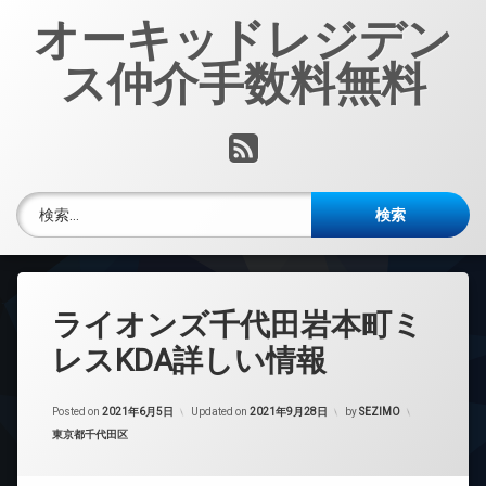
コ
オーキッドレジデン
ン
テ
ス仲介手数料無料
ン
ツ
へ
RSS
ス
キ
ッ
検索:
プ
ライオンズ千代田岩本町ミ
レスKDA詳しい情報
Posted on
2021年6月5日
Updated on
2021年9月28日
by
SEZIMO
カテゴリー:
東京都千代田区