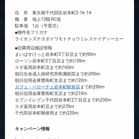
住 所 東京都千代田区岩本町2-16-14
概 要 地上13階 RC造
駐車場 1台（平置式）
■物件名フリガナ
ライオンズチヨダイワモトチョウミレスケイディーエー
■近隣周辺施設情報
まいばすけっと岩本町3丁目店まで約90m
ローソン岩本町3丁目店まで約130m
スギ薬局岩本町店まで約160m
朝日生命成人病研究所附属医院まで約390m
朝日信用金庫豊島町支店まで約120m
カフェ・ベローチェ岩本町駅前店
まで約290m
朝日信用金庫豊島町支店まで約210m
セブンイレブン千代田岩本町2丁目店まで約230m
スギ薬局岩本町店まで約270m
千代田岩本町郵便局まで約220m
キャンペーン情報