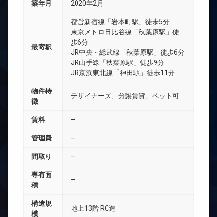
築年月
2020年2月
都営新宿線「岩本町駅」徒歩5分
東京メトロ日比谷線「秋葉原駅」徒
歩6分
最寄駅
JR中央・総武線「秋葉原駅」徒歩6分
JR山手線「秋葉原駅」徒歩9分
JR京浜東北線「神田駅」徒歩11分
物件特
デザイナーズ、分譲賃貸、ペット可
徴
賃料
–
管理費
–
間取り
–
専有面
–
積
構造規
地上13階 RC造
模