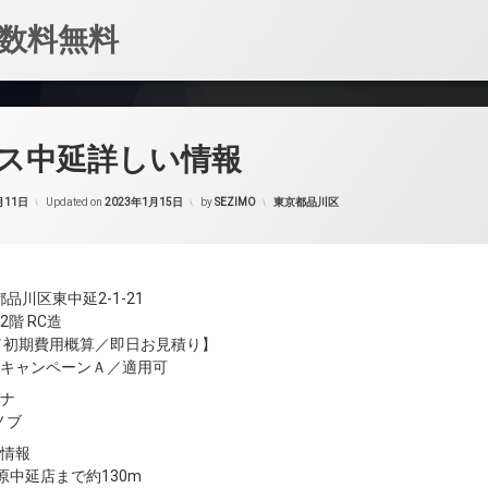
数料無料
ス中延詳しい情報
カテゴリー:
月11日
Updated on
2023年1月15日
by
SEZIMO
東京都品川区
品川区東中延2-1-21
階 RC造
金／初期費用概算／即日お見積り】
／キャンペーンＡ／適用可
ガナ
ノブ
設情報
原中延店まで約130m