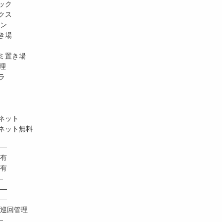
ック
クス
ホン
き場
ミ置き場
理
ラ
ネット
ネット無料
―
 有
有
―
―
―
巡回管理
―