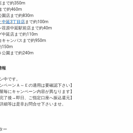
まで約350m
まで約460m
園店まで約830m
と中延3丁目店
まで約100m
ン荏原中延駅前店まで約40m
中延店まで約110m
キャンパスまで約950m
150m
公園まで約240m
情報
ン中です。
ンペーンＡ～Ｅの適用は要確認下さい】
屋毎にキャンペーン内容が異なります】
完了後→即日、ご指定口座へ振込還元】
詳細等は是非お問合せ下さいませ。
ター