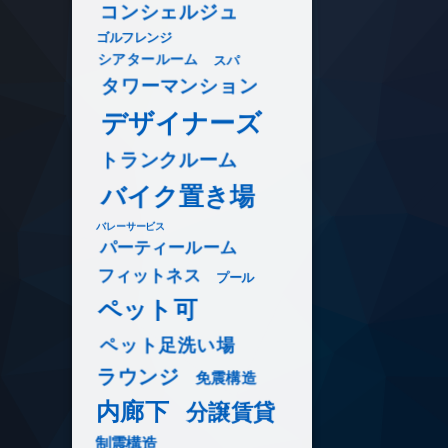
コンシェルジュ
ゴルフレンジ
シアタールーム
スパ
タワーマンション
デザイナーズ
トランクルーム
バイク置き場
バレーサービス
パーティールーム
フィットネス
プール
ペット可
ペット足洗い場
ラウンジ
免震構造
内廊下
分譲賃貸
制震構造