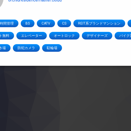
orchidresidencemaster.cloud
4時間管理
BS
CATV
CS
REIT系ブランドマンション
ト無料
エレベーター
オートロック
デザイナーズ
バイク
き場
防犯カメラ
駐輪場