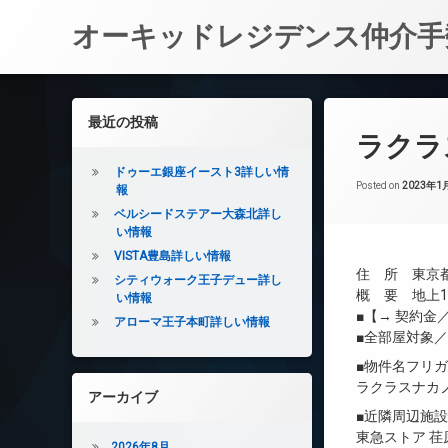
オーキッドレジデンス仲介手
コ
ン
左サイドバー
最近の投稿
テ
ラクラ
ン
ツ
ドゥーエ銀座イースト3詳しい情
へ
Posted on
2023年1
報
ス
ベルシードステアー大森北詳し
キ
い情報
ッ
VISTA豊島詳しい情報
プ
住 所 東京都
シティウォーク王子デュー詳し
概 要 地上12
い情報
■【→ 契約
アローマ王子本町詳しい情報
■全部屋対象
■物件名フリ
ラクラスナカ
アーカイブ
■近隣周辺施
東急ストア 荏
2026年8月