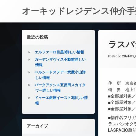
オーキッドレジデンス仲介手
コ
ン
左サイドバー
最近の投稿
テ
ラスパ
ン
ツ
エルファーロ目黒3詳しい情報
へ
Posted on
2024年2
ガーデンザヴィス不動前詳しい
ス
情報
キ
ベルシードステアー武蔵小山詳
ッ
しい情報
プ
住 所 東京都
パークアクシス五反田スカイタ
概 要 地上10
ワー詳しい情報
■全部屋対象
ドゥーエ銀座イースト3詳しい情
■全部屋対象
報
■全部屋対象
■物件名フリ
ラスパシオク
アーカイブ
LASPACIO