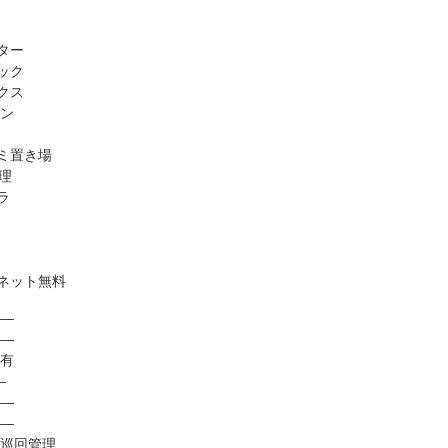
ター
ック
クス
ホン
ミ置き場
理
ラ
ネット無料
―
 ―
有
―
―
―
巡回管理