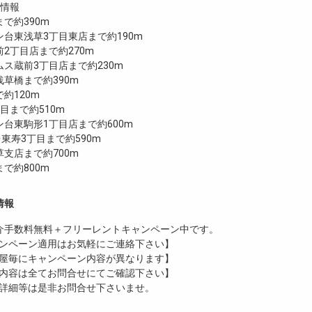
設情報
で約390m
台東浅草3丁目東店まで約190m
2丁目店まで約270m
ス蔵前3丁目店まで約230m
草橋まで約390m
約120m
目まで約510m
台東駒形1丁目店まで約600m
台東寿3丁目まで約590m
支店まで約700m
まで約800m
情報
介手数料無料
＋
フリーレント
キャンペーン中です。
ンペーン適用はお気軽にご連絡下さい】
屋毎にキャンペーン内容が異なります】
内容は全てお問合せにてご確認下さい】
詳細等は是非お問合せ下さいませ。