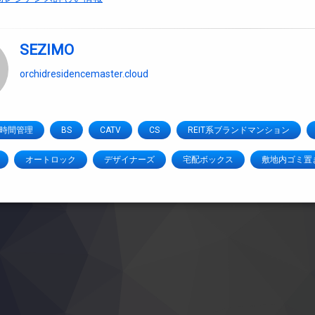
SEZIMO
orchidresidencemaster.cloud
4時間管理
BS
CATV
CS
REIT系ブランドマンション
オートロック
デザイナーズ
宅配ボックス
敷地内ゴミ置