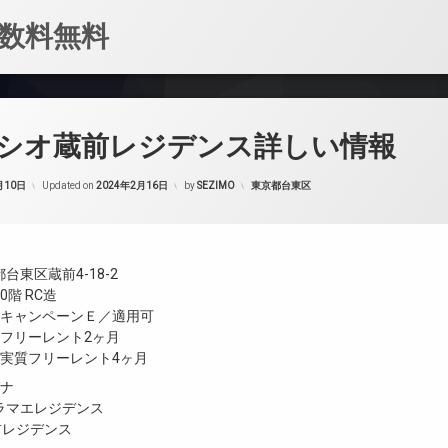
数料無料
シオ蔵前レジデンス詳しい情報
カテゴリー:
月10日
Updated on
2024年2月16日
by
SEZIMO
東京都台東区
台東区蔵前4-18-2
階 RC造
／キャンペーンＥ／適用可
／フリーレント2ヶ月
／実質フリーレント4ヶ月
ガナ
ラマエレジデンス
蔵前レジデンス