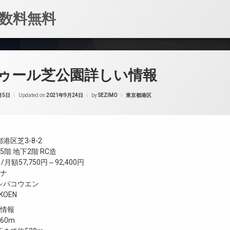
数料無料
ゥール芝公園詳しい情報
カテゴリー:
月5日
Updated on
2021年9月24日
by
SEZIMO
東京都港区
港区芝3-8-2
階 地下2階 RC造
月額57,750円～92,400円
ガナ
シバコウエン
AKOEN
設情報
60m