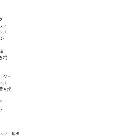
ター
ック
クス
ホン
場
き場
ルジュ
ネス
置き場
理
ラ
ネット無料