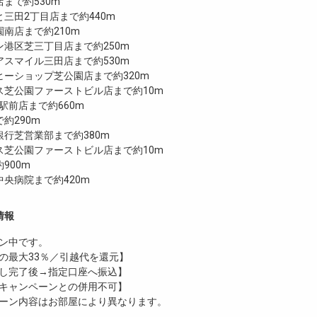
まで約530m
三田2丁目店まで約440m
南店まで約210m
港区芝三丁目店まで約250m
スマイル三田店まで約530m
ヒーショップ芝公園店まで約320m
ス芝公園ファーストビル店まで約10m
町駅前店まで約660m
で約290m
行芝営業部まで約380m
ス芝公園ファーストビル店まで約10m
900m
央病院まで約420m
情報
ン中です。
の最大33％／引越代を還元】
し完了後→指定口座へ振込】
キャンペーンとの併用不可】
ーン内容はお部屋により異なります。