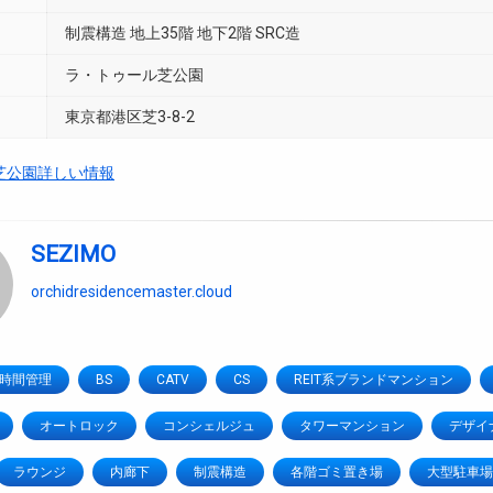
制震構造 地上35階 地下2階 SRC造
ラ・トゥール芝公園
東京都港区芝3-8-2
芝公園詳しい情報
SEZIMO
orchidresidencemaster.cloud
4時間管理
BS
CATV
CS
REIT系ブランドマンション
オートロック
コンシェルジュ
タワーマンション
デザイ
ラウンジ
内廊下
制震構造
各階ゴミ置き場
大型駐車場