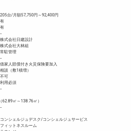
台/月額57,750円～92,400円
 有
有
―
株式会社日建設計
株式会社大林組
常駐管理
―
家人賠償付き火災保険要加入
談（敷1積増）
不可
利用必須
―
（62.89㎡～138.76㎡）
―
シェルジュデスク/コンシェルジュサービス
フィットネスルーム