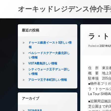
オーキッドレジデンス仲介手
コ
ン
左サイドバー
最近の投稿
テ
ラ・ト
ン
ツ
ドゥーエ銀座イースト3詳しい情
へ
Posted on
2021年6
報
ス
ベルシードステアー大森北詳し
キ
い情報
ッ
VISTA豊島詳しい情報
プ
住 所 東京都
シティウォーク王子デュー詳し
概 要 地上35
い情報
駐車場 205台/
アローマ王子本町詳しい情報
■物件名フリ
ラ・トゥール
La Tour SHIB
アーカイブ
■近隣周辺施
芝公園まで約3
2026年8月