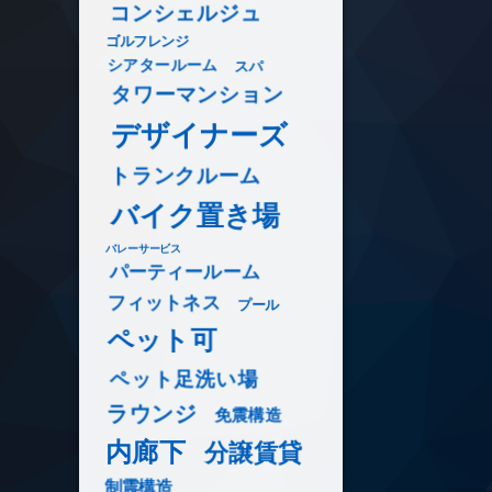
コンシェルジュ
ゴルフレンジ
シアタールーム
スパ
タワーマンション
デザイナーズ
トランクルーム
バイク置き場
バレーサービス
パーティールーム
フィットネス
プール
ペット可
ペット足洗い場
ラウンジ
免震構造
内廊下
分譲賃貸
制震構造