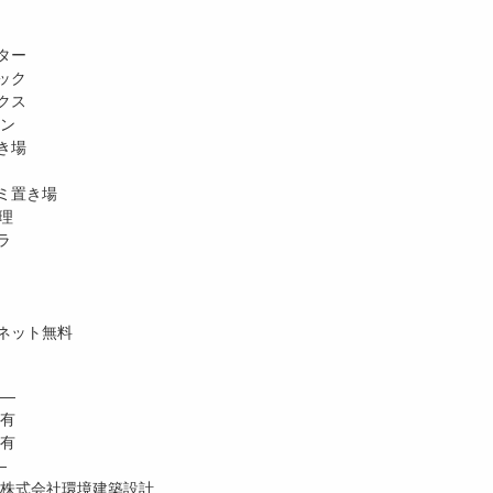
ター
ック
クス
ホン
き場
ミ置き場
理
ラ
ネット無料
―
 有
有
―
株式会社環境建築設計