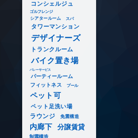
コンシェルジュ
ゴルフレンジ
シアタールーム
スパ
タワーマンション
デザイナーズ
トランクルーム
バイク置き場
バレーサービス
パーティールーム
フィットネス
プール
ペット可
ペット足洗い場
ラウンジ
免震構造
内廊下
分譲賃貸
制震構造