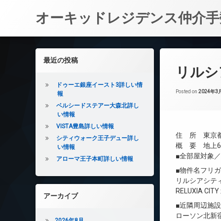
オーキッドレジデンス仲介手
コ
ン
左サイドバー
最近の投稿
テ
リルシ
ン
ツ
ドゥーエ銀座イースト3詳しい情
へ
Posted on
2024年3
報
ス
ベルシードステアー大森北詳し
キ
い情報
ッ
VISTA豊島詳しい情報
プ
住 所 東京都
シティウォーク王子デュー詳し
概 要 地上6階
い情報
■全部屋対象
アローマ王子本町詳しい情報
■物件名フリ
リルシアシテ
RELUXIA CIT
アーカイブ
■近隣周辺施
ローソン北新宿
2026年8月