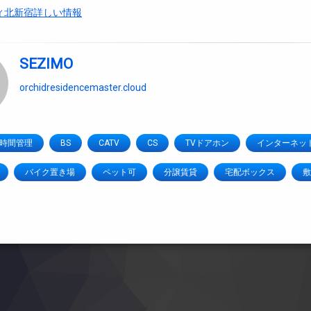
ィ北新宿詳しい情報
SEZIMO
orchidresidencemaster.cloud
4時間管理
BS
CATV
CS
TVドアホン
インターネッ
バイク置き場
ペット可
分譲賃貸
宅配ボックス
敷