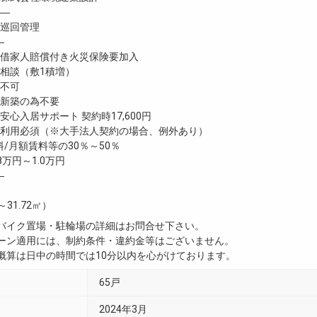
―
巡回管理
―
家人賠償付き火災保険要加入
談（敷1積増）
不可
新築の為不要
心入居サポート 契約時17,600円
利用必須（※大手法人契約の場合、例外あり）
/月額賃料等の30％～50％
8万円～1.0万円
―
～31.72㎡）
・バイク置場・駐輪場の詳細はお問合せ下さい。
ペーン適用には、制約条件・違約金等はございません。
用概算は日中の時間では10分以内を心がけております。
65戸
2024年3月