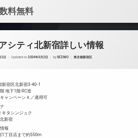
数料無料
アシティ北新宿詳しい情報
カテゴリー:
月2日
Updated on
2024年3月2日
by
SEZIMO
東京都新宿区
新宿区北新宿3-40-1
 地下1階 RC造
／キャンペーンＡ／適用可
ガナ
ィキタシンジュク
Y 北新宿
設情報
1丁目店まで約550m