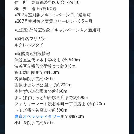
住 所 東京都渋谷区初台1-29-10
概 要 地上5階 RC造
■207号室対象／キャンペーンＣ／適用可
■207号室対象／実質フリーレント0.5ヶ月
■上記以外号室対象／キャンペーンＡ／適用可
■物件名フリガナ
ルクレハツダイ
■近隣周辺施設情報
渋谷区立代々木中学校まで約540m
渋谷区立幡代小学校まで約310m
福田幼稚園まで約450m
内藤病院まで約480m
西原せせらぎ公園まで約200m
本村ずい道公園まで約460m
まいばすけっと初台駅西店まで約490m
ファミリーマート渋谷本町一丁目店まで約120m
トモズ幡ヶ谷店まで約590m
東京オペラシティタワー
まで約890m
小川医院まで約570m