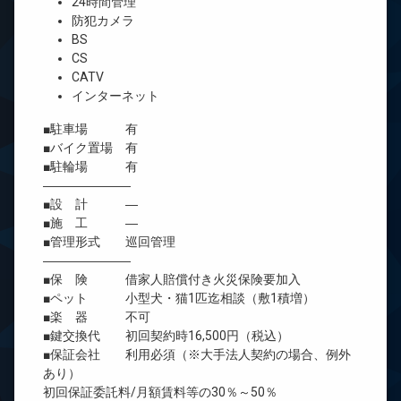
24時間管理
防犯カメラ
BS
CS
CATV
インターネット
■駐車場 有
■バイク置場 有
■駐輪場 有
―――――――
■設 計 ―
■施 工 ―
■管理形式 巡回管理
―――――――
■保 険 借家人賠償付き火災保険要加入
■ペット 小型犬・猫1匹迄相談（敷1積増）
■楽 器 不可
■鍵交換代 初回契約時16,500円（税込）
■保証会社 利用必須（※大手法人契約の場合、例外
あり）
初回保証委託料/月額賃料等の30％～50％