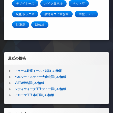
デザイナーズ
バイク置き場
ペット可
宅配ボックス
敷地内ゴミ置き場
防犯カメラ
駐車場
駐輪場
左サイドバー
最近の投稿
ドゥーエ銀座イースト3詳しい情報
ベルシードステアー大森北詳しい情報
VISTA豊島詳しい情報
シティウォーク王子デュー詳しい情報
アローマ王子本町詳しい情報