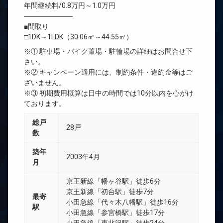
年間継続料/0.8万円～1.0万円
―――――――
■間取り
□1DK～1LDK（30.06㎡～44.55㎡）
※① 駐車場・バイク置場・駐輪場の詳細はお問合せ下
さい。
※② キャンペーン適用には、制約条件・違約金等はご
ざいません。
※③ 初期費用概算は日中の時間では10分以内を心がけ
ております。
総戸
28戸
数
築年
2003年4月
月
京王新線「幡ヶ谷駅」徒歩6分
京王新線「初台駅」徒歩7分
最寄
小田急線「代々木八幡駅」徒歩16分
駅
小田急線「参宮橋駅」徒歩17分