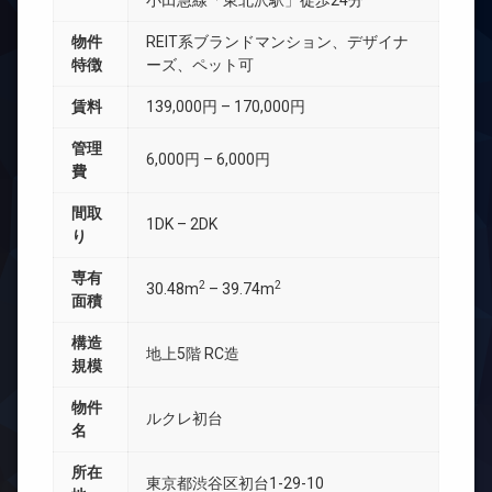
小田急線「東北沢駅」徒歩24分
物件
REIT系ブランドマンション、デザイナ
特徴
ーズ、ペット可
賃料
139,000円 – 170,000円
管理
6,000円 – 6,000円
費
間取
1DK – 2DK
り
専有
2
2
30.48m
– 39.74m
面積
構造
地上5階 RC造
規模
物件
ルクレ初台
名
所在
東京都渋谷区初台1-29-10