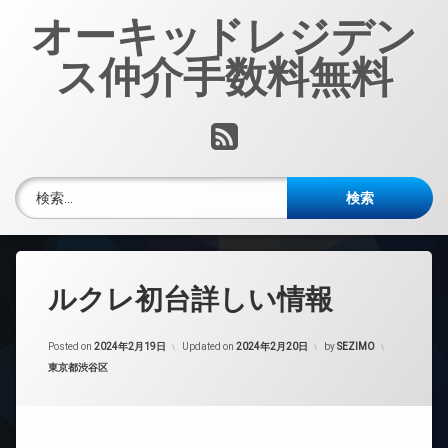
コ
オーキッドレジデン
ン
テ
ス仲介手数料無料
ン
ツ
へ
RSS
ス
キ
ッ
検索:
プ
ルクレ初台詳しい情報
Posted on
2024年2月19日
Updated on
2024年2月20日
by
SEZIMO
カテゴリー:
東京都渋谷区