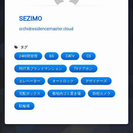
SEZIMO
orchidresidencemaster.cloud
タグ
24時間管理
BS
CATV
CS
REIT系ブランドマンション
TVドアホン
エレベーター
オートロック
デザイナーズ
宅配ボックス
敷地内ゴミ置き場
防犯カメラ
駐輪場