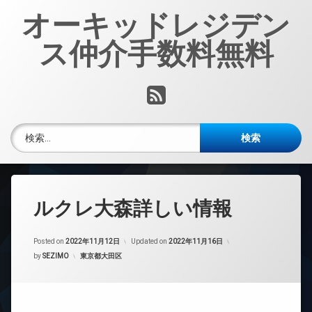
コ
オーキッドレジデン
ン
テ
ス仲介手数料無料
ン
ツ
へ
RSS
ス
キ
ッ
検索:
プ
ルクレ大森詳しい情報
Posted on
2022年11月12日
Updated on
2022年11月16日
カテゴリー:
by
SEZIMO
東京都大田区