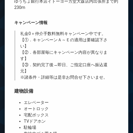
ゆうちょ銀行本店イトーヨーカ堂大森店内出張所まで約
230m
キャンペーン情報
礼金0
＋
仲介手数料無料
キャンペーン中です。
【①．キャンペーンＡ～Ｅの適用は要確認下さ
い】
【②．各部屋毎にキャンペーン内容が異なりま
す】
【③．契約完了後→即日、ご指定口座へ振込還
元】
※諸条件・詳細等は是非お問合せ下さいませ。
建物設備
エレベーター
オートロック
宅配ボックス
TVドアホン
駐輪場