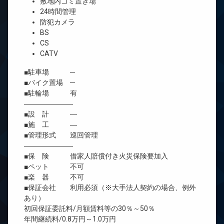
敷地内ゴミ置き場
24時間管理
防犯カメラ
BS
CS
CATV
■駐車場 ─
■バイク置場 ─
■駐輪場 有
―――――――
■設 計 ―
■施 工 ―
■管理形式 巡回管理
―――――――
■保 険 借家人賠償付き火災保険要加入
■ペット 不可
■楽 器 不可
■保証会社 利用必須（※大手法人契約の場合、例外
あり）
初回保証委託料/月額賃料等の30％～50％
年間継続料/0.8万円～1.0万円