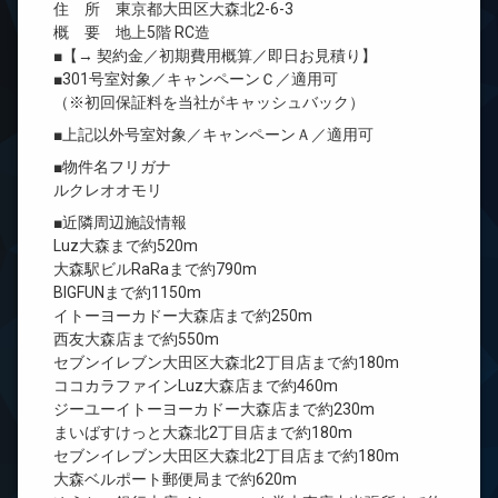
住 所 東京都大田区大森北2-6-3
概 要 地上5階 RC造
■【→ 契約金／初期費用概算／即日お見積り】
■301号室対象／キャンペーンＣ／適用可
（※初回保証料を当社がキャッシュバック）
■上記以外号室対象／キャンペーンＡ／適用可
■物件名フリガナ
ルクレオオモリ
■近隣周辺施設情報
Luz大森まで約520m
大森駅ビルRaRaまで約790m
BIGFUNまで約1150m
イトーヨーカドー大森店まで約250m
西友大森店まで約550m
セブンイレブン大田区大森北2丁目店まで約180m
ココカラファインLuz大森店まで約460m
ジーユーイトーヨーカドー大森店まで約230m
まいばすけっと大森北2丁目店まで約180m
セブンイレブン大田区大森北2丁目店まで約180m
大森ベルポート郵便局まで約620m