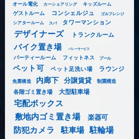
オール電化
キッズルーム
カーシェアリング
コンシェルジュ
ゲストルーム
ゴルフレンジ
タワーマンション
シアタールーム
スパ
デザイナーズ
トランクルーム
バイク置き場
バレーサービス
フィットネス
パーティールーム
プール
ペット可
ラウンジ
ペット足洗い場
内廊下
分譲賃貸
免震構造
制震構造
大型駐車場
各階ゴミ置き場
宅配ボックス
敷地内ゴミ置き場
楽器可
防犯カメラ
駐輪場
駐車場