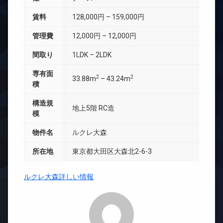
賃料
128,000円 – 159,000円
管理費
12,000円 – 12,000円
間取り
1LDK – 2LDK
専有面
2
2
33.88m
– 43.24m
積
構造規
地上5階 RC造
模
物件名
ルクレ大森
所在地
東京都大田区大森北2-6-3
ルクレ大森詳しい情報