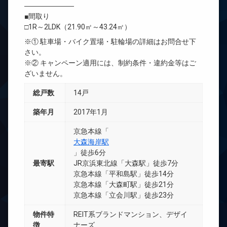
―――――――
■間取り
□1R～2LDK（21.90㎡～43.24㎡）
※① 駐車場・バイク置場・駐輪場の詳細はお問合せ下
さい。
※② キャンペーン適用には、制約条件・違約金等はご
ざいません。
総戸数
14戸
築年月
2017年1月
京急本線「
大森海岸駅
」徒歩6分
最寄駅
JR京浜東北線「大森駅」徒歩7分
京急本線「平和島駅」徒歩14分
京急本線「大森町駅」徒歩21分
京急本線「立会川駅」徒歩23分
物件特
REIT系ブランドマンション、デザイ
徴
ナーズ