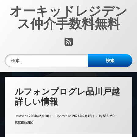
コ
オーキッドレジデン
ン
テ
ス仲介手数料無料
ン
ツ
へ
RSS
ス
キ
ッ
検索:
プ
ルフォンプログレ品川戸越
詳しい情報
Posted on
2024年2月10日
Updated on
2024年2月16日
by
SEZIMO
カテゴリー:
東京都品川区