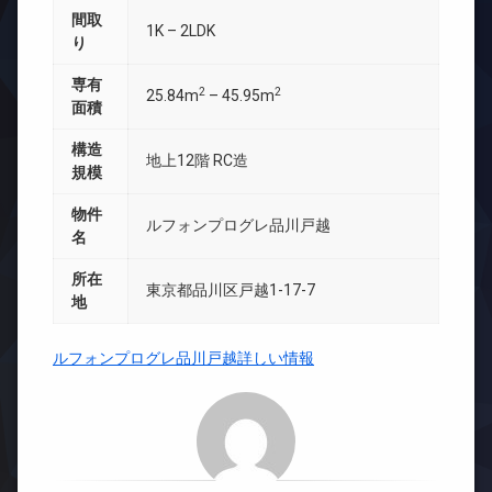
間取
1K – 2LDK
り
専有
2
2
25.84m
– 45.95m
面積
構造
地上12階 RC造
規模
物件
ルフォンプログレ品川戸越
名
所在
東京都品川区戸越1-17-7
地
ルフォンプログレ品川戸越詳しい情報