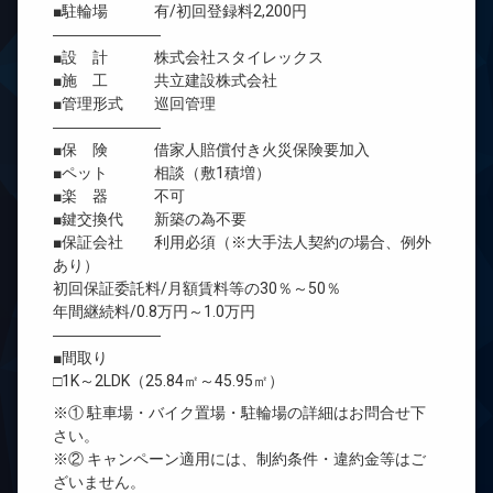
■駐輪場 有/初回登録料2,200円
―――――――
■設 計 株式会社スタイレックス
■施 工 共立建設株式会社
■管理形式 巡回管理
―――――――
■保 険 借家人賠償付き火災保険要加入
■ペット 相談（敷1積増）
■楽 器 不可
■鍵交換代 新築の為不要
■保証会社 利用必須（※大手法人契約の場合、例外
あり）
初回保証委託料/月額賃料等の30％～50％
年間継続料/0.8万円～1.0万円
―――――――
■間取り
□1K～2LDK（25.84㎡～45.95㎡）
※① 駐車場・バイク置場・駐輪場の詳細はお問合せ下
さい。
※② キャンペーン適用には、制約条件・違約金等はご
ざいません。