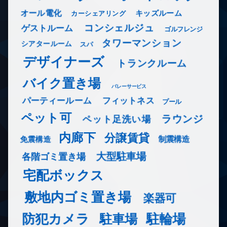
オール電化
キッズルーム
カーシェアリング
コンシェルジュ
ゲストルーム
ゴルフレンジ
タワーマンション
シアタールーム
スパ
デザイナーズ
トランクルーム
バイク置き場
バレーサービス
フィットネス
パーティールーム
プール
ペット可
ラウンジ
ペット足洗い場
内廊下
分譲賃貸
免震構造
制震構造
大型駐車場
各階ゴミ置き場
宅配ボックス
敷地内ゴミ置き場
楽器可
防犯カメラ
駐輪場
駐車場