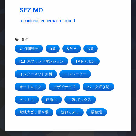
SEZIMO
orchidresidencemaster.cloud
タグ
24時間管理
BS
CATV
CS
REIT系ブランドマンション
TVドアホン
インターネット無料
エレベーター
オートロック
デザイナーズ
バイク置き場
ペット可
内廊下
宅配ボックス
敷地内ゴミ置き場
防犯カメラ
駐輪場