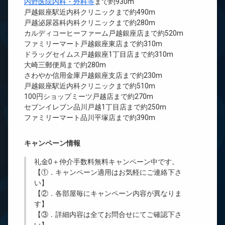
内野医院内科・外科等
まで約930m
戸越銀座駅近内科クリニックまで約490m
戸越泌尿器科内科クリニックまで約280m
カルディコーヒーファーム戸越銀座店まで約520m
ファミリーマート戸越銀座東店まで約310m
ドラッグセイムス戸越銀座1丁目店まで約310m
大崎三郵便局まで約280m
さわやか信用金庫戸越銀座支店まで約230m
戸越銀座駅近内科クリニックまで約510m
100円ショップミーツ戸越店まで約270m
セブンイレブン品川戸越1丁目店まで約250m
ファミリーマート品川平塚店まで約390m
キャンペーン情報
礼金0
＋
仲介手数料無料
キャンペーン中です。
【①．キャンペーン適用はお気軽にご連絡下さ
い】
【②．各部屋毎にキャンペーン内容が異なりま
す】
【③．詳細内容は全てお問合せにてご確認下さ