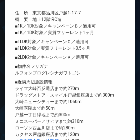
住 所 東京都品川区戸越1-17-7
概 要 地上12階 RC造
■1K／1DK対象／キャンペーンＢ／適用可
■1K／1DK対象／実質フリーレント1ヶ月
■1LDK対象／キャンペーンＣ／適用可
■1LDK対象／実質フリーレント0.5ヶ月
■2LDK対象／キャンペーンＡ／適用可
■物件名フリガナ
ルフォンプログレシナガワトゴシ
■近隣周辺施設情報
ライフ大崎百反通店まで約270m
ドラッグストア・スマイル戸越銀座店まで約300m
大崎ニューシティーまで約1060m
大崎医院まで約50m
戸越一丁目緑地まで約300m
ミニスーパーアサヒヤまで約310m
ローソン西品川店まで約280m
カクヤス戸越銀座店まで約120m