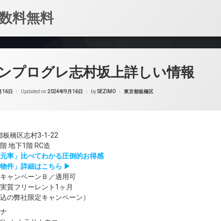
数料無料
ンプログレ志村坂上詳しい情報
カテゴリー:
月16日
Updated on
2024年9月16日
by
SEZIMO
東京都板橋区
板橋区志村3-1-22
 地下1階 RC造
還元率」比べてわかる圧倒的お得感
物件」詳細はこちら ▶
／キャンペーンＢ／適用可
／実質フリーレント1ヶ月
申込の弊社限定キャンペーン）
ガナ