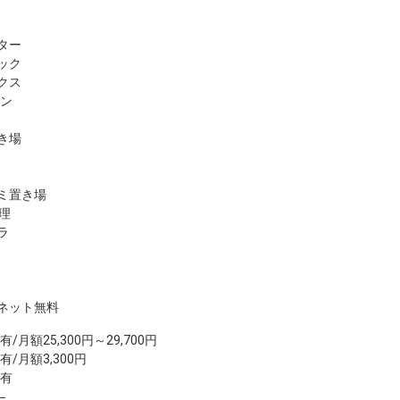
ター
ック
クス
ホン
き場
ミ置き場
理
ラ
ネット無料
額25,300円～29,700円
/月額3,300円
有
―