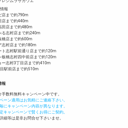
グレシムラサカウエ
設情報
店まで約790m
店まで約440m
田店まで約480m
る志村店まで約240m
橋店まで約600m
志村店まで約180m
ト志村駅前通り店まで約120m
板橋志村四中前店まで約120m
ー志村3丁目店まで約410m
目駅前店まで約510m
情報
介手数料無料
キャンペーン中です。
ペーン適用はお気軽にご連絡下さい。
毎にキャンペーン内容が異なります。
定キャンペーンで賢くお得にご契約。
詳細等は是非お問合せ下さいませ。