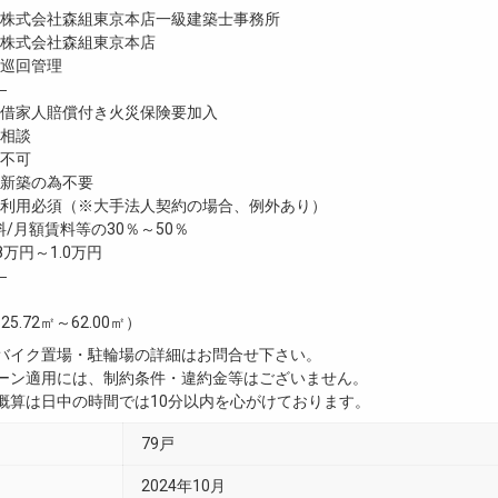
式会社森組東京本店一級建築士事務所
株式会社森組東京本店
巡回管理
―
家人賠償付き火災保険要加入
相談
不可
新築の為不要
利用必須（※大手法人契約の場合、例外あり）
/月額賃料等の30％～50％
8万円～1.0万円
―
25.72㎡～62.00㎡）
・バイク置場・駐輪場の詳細はお問合せ下さい。
ペーン適用には、制約条件・違約金等はございません。
用概算は日中の時間では10分以内を心がけております。
79戸
2024年10月