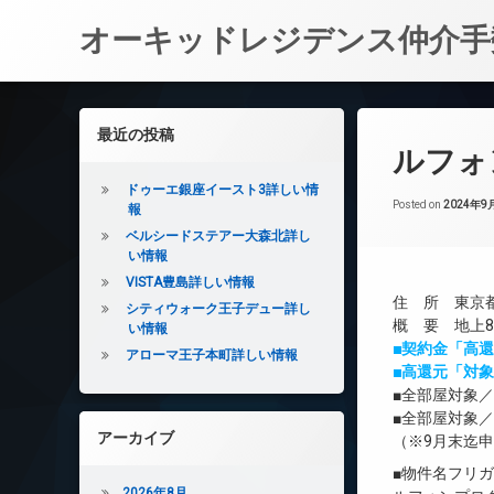
オーキッドレジデンス仲介手
コ
ン
左サイドバー
最近の投稿
テ
ルフォ
ン
ツ
ドゥーエ銀座イースト3詳しい情
へ
Posted on
2024年9
報
ス
ベルシードステアー大森北詳し
キ
い情報
ッ
VISTA豊島詳しい情報
プ
住 所 東京都
シティウォーク王子デュー詳し
概 要 地上8階
い情報
■契約金「高
アローマ王子本町詳しい情報
■高還元「対象
■全部屋対象
■全部屋対象
アーカイブ
（※9月末迄
■物件名フリ
2026年8月