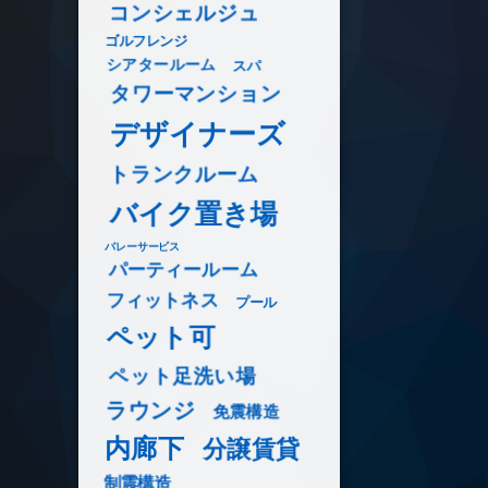
コンシェルジュ
ゴルフレンジ
シアタールーム
スパ
タワーマンション
デザイナーズ
トランクルーム
バイク置き場
バレーサービス
パーティールーム
フィットネス
プール
ペット可
ペット足洗い場
ラウンジ
免震構造
内廊下
分譲賃貸
制震構造