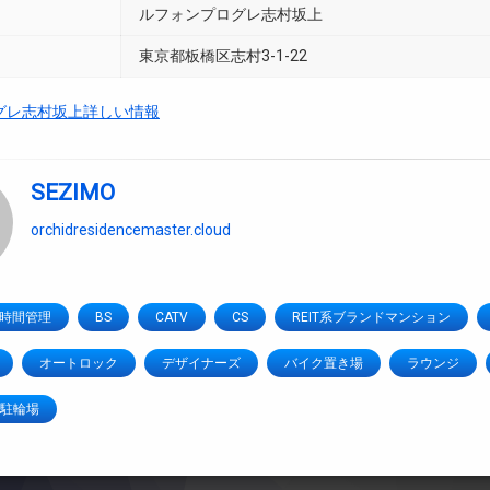
ルフォンプログレ志村坂上
東京都板橋区志村3-1-22
グレ志村坂上詳しい情報
SEZIMO
orchidresidencemaster.cloud
4時間管理
BS
CATV
CS
REIT系ブランドマンション
オートロック
デザイナーズ
バイク置き場
ラウンジ
駐輪場