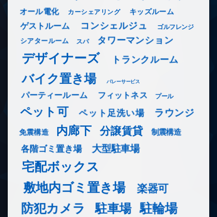
オール電化
キッズルーム
カーシェアリング
コンシェルジュ
ゲストルーム
ゴルフレンジ
タワーマンション
シアタールーム
スパ
デザイナーズ
トランクルーム
バイク置き場
バレーサービス
フィットネス
パーティールーム
プール
ペット可
ラウンジ
ペット足洗い場
内廊下
分譲賃貸
免震構造
制震構造
大型駐車場
各階ゴミ置き場
宅配ボックス
敷地内ゴミ置き場
楽器可
防犯カメラ
駐輪場
駐車場