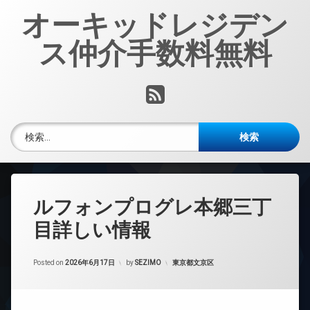
コ
オーキッドレジデン
ン
テ
ス仲介手数料無料
ン
ツ
へ
RSS
ス
キ
ッ
検索:
プ
ルフォンプログレ本郷三丁
目詳しい情報
カテゴリー:
Posted on
2026年6月17日
by
SEZIMO
東京都文京区