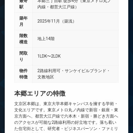
最寄
本郷三丁目駅 徒歩4分（東京メトロ丸ノ
駅
内線・都営大江戸線）
築年
2025年11月（築浅）
月
階数
地上14階
構造
間取
1LDK〜2LDK
り
物件
2路線利用可・サンケイビルブランド・
特徴
文教地区
本郷エリアの特徴
文京区本郷は、東京大学本郷キャンパスを擁する学術・
文化エリアです。東京メトロ丸ノ内線で新宿・銀座・東
京方面へ、都営大江戸線で六本木・新宿・勝どき方面へ
のアクセスが可能な2路線利用の好立地です。落ち着い
た住宅街として、研究者・ビジネスパーソン・ファミリ