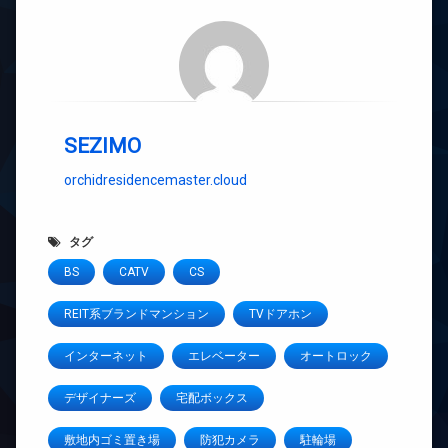
SEZIMO
orchidresidencemaster.cloud
タグ
BS
CATV
CS
REIT系ブランドマンション
TVドアホン
インターネット
エレベーター
オートロック
デザイナーズ
宅配ボックス
敷地内ゴミ置き場
防犯カメラ
駐輪場