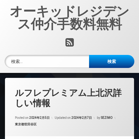
コ
オーキッドレジデン
ン
テ
ス仲介手数料無料
ン
ツ
へ
RSS
ス
キ
ッ
検索:
プ
ルフレプレミアム上北沢詳
しい情報
Posted on
2024年2月5日
Updated on
2024年2月7日
by
SEZIMO
カテゴリー:
東京都世田谷区