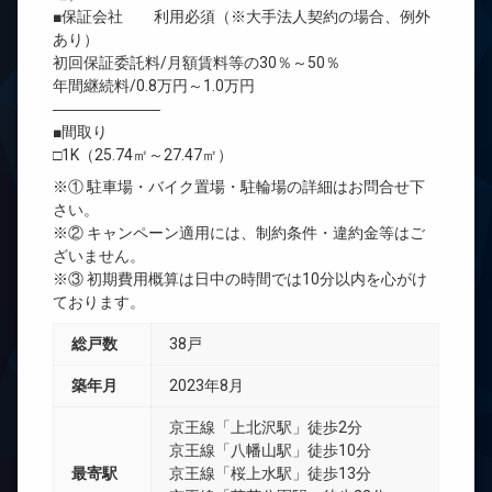
■保証会社 利用必須（※大手法人契約の場合、例外
あり）
初回保証委託料/月額賃料等の30％～50％
年間継続料/0.8万円～1.0万円
―――――――
■間取り
□1K（25.74㎡～27.47㎡）
※① 駐車場・バイク置場・駐輪場の詳細はお問合せ下
さい。
※② キャンペーン適用には、制約条件・違約金等はご
ざいません。
※③ 初期費用概算は日中の時間では10分以内を心がけ
ております。
総戸数
38戸
築年月
2023年8月
京王線「上北沢駅」徒歩2分
京王線「八幡山駅」徒歩10分
最寄駅
京王線「桜上水駅」徒歩13分