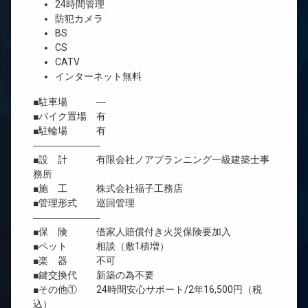
24時間管理
防犯カメラ
BS
CS
CATV
インターネット無料
■駐車場 ―
■バイク置場 有
■駐輪場 有
―――――――
■設 計 有限会社ノアプランニング一級建築士事
務所
■施 工 株式会社福子工務店
■管理形式 巡回管理
―――――――
■保 険 借家人賠償付き火災保険要加入
■ペット 相談（敷1積増）
■楽 器 不可
■鍵交換代 新築の為不要
■その他① 24時間安心サポート/2年16,500円（税
込）