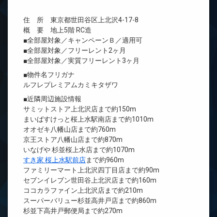
住 所 東京都世田谷区上北沢4-17-8
概 要 地上5階 RC造
■全部屋対象／キャンペーンＢ／適用可
■全部屋対象／フリーレント2ヶ月
■全部屋対象／実質フリーレント3ヶ月
■物件名フリガナ
ルフレプレミアムカミキタザワ
■近隣周辺施設情報
サミットストア上北沢店まで約150m
まいばすけっと桜上水駅南店まで約1010m
オオゼキ八幡山店まで約760m
京王ストア八幡山店まで約870m
いなげや 杉並桜上水店まで約1070m
すき家 桜上水駅前店
まで約960m
ファミリーマート上北沢四丁目店まで約90m
セブンイレブン世田谷上北沢店まで約160m
ココカラファイン上北沢店まで約210m
スーパーバリュー杉並高井戸店まで約860m
杉並下高井戸郵便局まで約270m