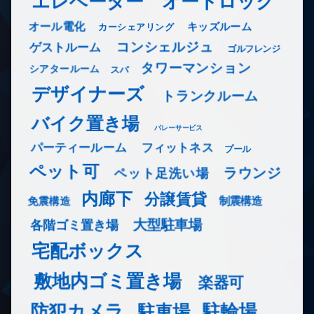
エレベーター
オートロック
オール電化
キッズルーム
カーシェアリング
コンシェルジュ
ゲストルーム
ゴルフレンジ
タワーマンション
シアタールーム
スパ
デザイナーズ
トランクルーム
バイク置き場
バレーサービス
フィットネス
パーティールーム
プール
ペット可
ラウンジ
ペット足洗い場
内廊下
分譲賃貸
免震構造
制震構造
大型駐車場
各階ゴミ置き場
宅配ボックス
敷地内ゴミ置き場
楽器可
防犯カメラ
駐輪場
駐車場