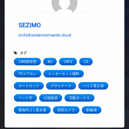
SEZIMO
orchidresidencemaster.cloud
タグ
24時間管理
BS
CATV
CS
TVドアホン
インターネット無料
オートロック
デザイナーズ
バイク置き場
ペット可
分譲賃貸
宅配ボックス
敷地内ゴミ置き場
防犯カメラ
駐輪場