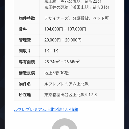
京王線「芦花公園駅」徒歩22分
京王井の頭線「浜田山駅」徒歩31分
物件特徴
デザイナーズ、分譲賃貸、ペット可
賃料
104,000円 – 107,000円
管理費
20,000円 – 20,000円
間取り
1K – 1K
2
2
専有面積
25.74m
– 26.68m
構造規模
地上5階 RC造
物件名
ルフレプレミアム上北沢
所在地
東京都世田谷区上北沢4-17-8
ルフレプレミアム上北沢詳しい情報