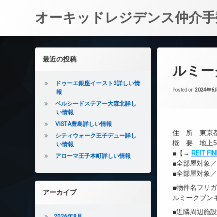
オーキッドレジデンス仲介手
コ
ン
左サイドバー
最近の投稿
テ
ルミー
ン
ツ
ドゥーエ銀座イースト3詳しい情
へ
Posted on
2024年6
報
ス
ベルシードステアー大森北詳し
キ
い情報
ッ
VISTA豊島詳しい情報
プ
住 所 東京都文
シティウォーク王子デュー詳し
概 要 地上5
い情報
■【→
REIT 
アローマ王子本町詳しい情報
■全部屋対象
■全部屋対象
■物件名フリ
アーカイブ
ルミークブン
■近隣周辺施
2026年8月