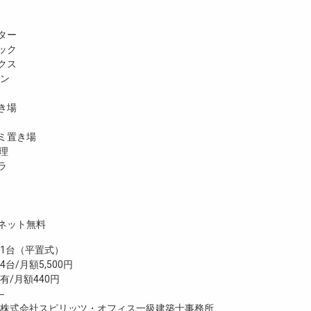
ター
ック
クス
ホン
き場
ミ置き場
理
ラ
ネット無料
台（平置式）
台/月額5,500円
/月額440円
―
式会社スピリッツ・オフィス一級建築士事務所