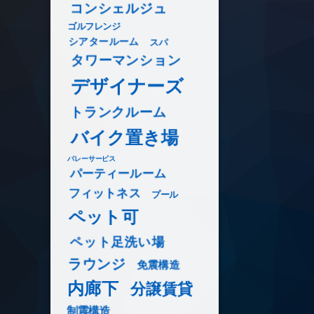
コンシェルジュ
ゴルフレンジ
シアタールーム
スパ
タワーマンション
デザイナーズ
トランクルーム
バイク置き場
バレーサービス
パーティールーム
フィットネス
プール
ペット可
ペット足洗い場
ラウンジ
免震構造
内廊下
分譲賃貸
制震構造