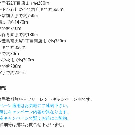
千石2丁目店まで約200m
ート小石川ゆたて坂店まで約560m
駅前店まで約750m
まで約1470m
で約240m
保育園まで約130m
豊島南大塚1丁目南店まで約380m
まで約350m
で約80m
学校まで約200m
で約200m
まで約200m
情報
介手数料無料
＋
フリーレント
キャンペーン中です。
ペーン適用はお気軽にご連絡下さい。
毎にキャンペーン内容が異なります。
定キャンペーンで賢くお得にご契約。
詳細等は是非お問合せ下さいませ。