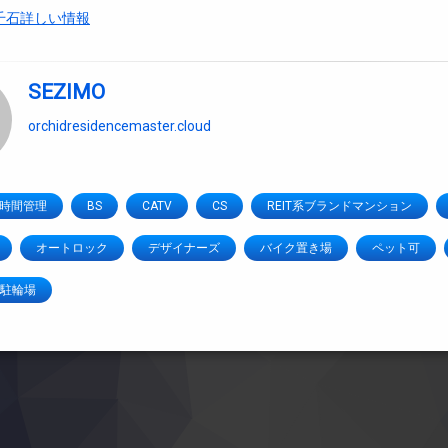
千石詳しい情報
SEZIMO
orchidresidencemaster.cloud
4時間管理
BS
CATV
CS
REIT系ブランドマンション
オートロック
デザイナーズ
バイク置き場
ペット可
駐輪場