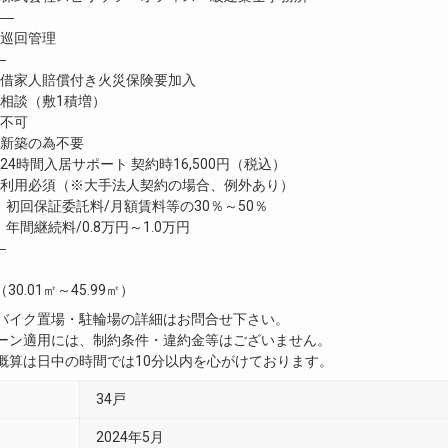
―
巡回管理
―
家人賠償付き火災保険要加入
談（敷1積増）
不可
新築の為不要
4時間入居サポート 契約時16,500円（税込）
利用必須（※大手法人契約の場合、例外あり）
託料/月額賃料等の30％～50％
/0.8万円～1.0万円
―
（30.01㎡～45.99㎡）
・バイク置場・駐輪場の詳細はお問合せ下さい。
ペーン適用には、制約条件・違約金等はございません。
用概算は日中の時間では10分以内を心がけております。
34戸
2024年5月