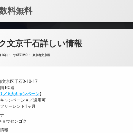
数料無料
ク文京千石詳しい情報
カテゴリー:
月16日
by
SEZIMO
東京都文京区
京区千石3-10-17
階 RC造
FIND ／ 5大キャンペーン
】
／キャンペーンＡ／適用可
／フリーレント1ヶ月
ガナ
キョウセンゴク
設情報