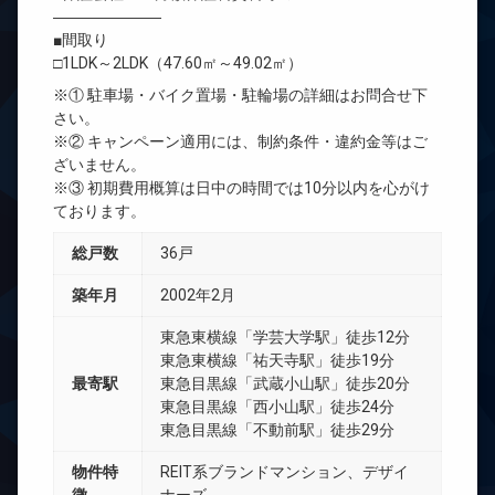
―――――――
■間取り
□1LDK～2LDK（47.60㎡～49.02㎡）
※① 駐車場・バイク置場・駐輪場の詳細はお問合せ下
さい。
※② キャンペーン適用には、制約条件・違約金等はご
ざいません。
※③ 初期費用概算は日中の時間では10分以内を心がけ
ております。
総戸数
36戸
築年月
2002年2月
東急東横線「学芸大学駅」徒歩12分
東急東横線「祐天寺駅」徒歩19分
最寄駅
東急目黒線「武蔵小山駅」徒歩20分
東急目黒線「西小山駅」徒歩24分
東急目黒線「不動前駅」徒歩29分
物件特
REIT系ブランドマンション、デザイ