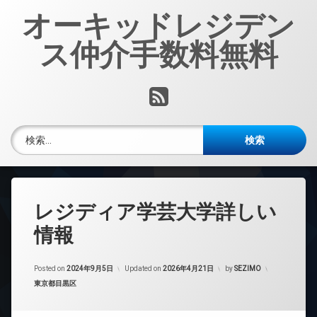
コ
オーキッドレジデン
ン
テ
ス仲介手数料無料
ン
ツ
へ
RSS
ス
キ
ッ
検索:
プ
レジディア学芸大学詳しい
情報
Posted on
2024年9月5日
Updated on
2026年4月21日
by
SEZIMO
カテゴリー:
東京都目黒区