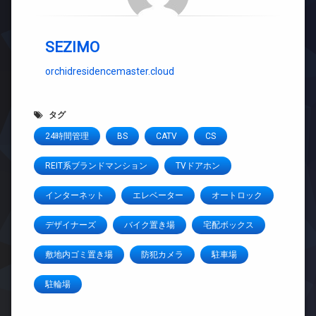
SEZIMO
orchidresidencemaster.cloud
タグ
24時間管理
BS
CATV
CS
REIT系ブランドマンション
TVドアホン
インターネット
エレベーター
オートロック
デザイナーズ
バイク置き場
宅配ボックス
敷地内ゴミ置き場
防犯カメラ
駐車場
駐輪場