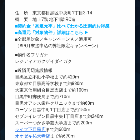
住 所 東京都目黒区中央町1丁目3-14
概 要 地上7階 地下1階 RC造
■契約金「高還元率」比べてわかる圧倒的お得感
■高還元「対象物件」詳細はこちら ▶
■全部屋対象／キャンペーンＡ／適用可
（※9月末迄申込の弊社限定キャンペーン）
■物件名フリガナ
レジディアガクゲイダイガク
■近隣周辺施設情報
目黒区立不動小学校まで約420m
東京都立目黒高等学校まで約880m
大東京信用組合目黒支店まで約100m
目黒中町郵便局まで約710m
目黒オアシス歯科クリニックまで約60m
ローソン目黒中町1丁目店まで約150m
セブンイレブン目黒中央1丁目店まで約240m
スーパーつかさ学芸大学店まで約200m
ライフ下目黒店
まで約600m
オオゼキ祐天寺店
まで約670m