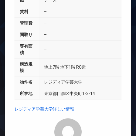
徴
ナーズ
賃料
–
管理費
–
間取り
–
専有面
–
積
構造規
地上7階 地下1階 RC造
模
物件名
レジディア学芸大学
所在地
東京都目黒区中央町1-3-14
レジディア学芸大学詳しい情報