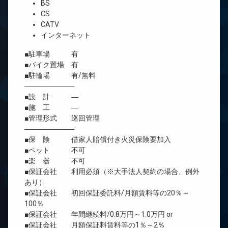
BS
CS
CATV
インターネット
■駐車場 有
■バイク置場 有
■駐輪場 有/無料
―――――――
■設 計 ―
■施 工 ―
■管理形式 巡回管理
―――――――
■保 険 借家人賠償付き火災保険要加入
■ペット 不可
■楽 器 不可
■保証会社 利用必須（※大手法人契約の場合、例外
あり）
■保証会社 初回保証委託料/月額賃料等の20％～
100％
■保証会社 年間継続料/0.8万円～1.0万円 or
■保証会社 月額保証料賃料等の1％～2％