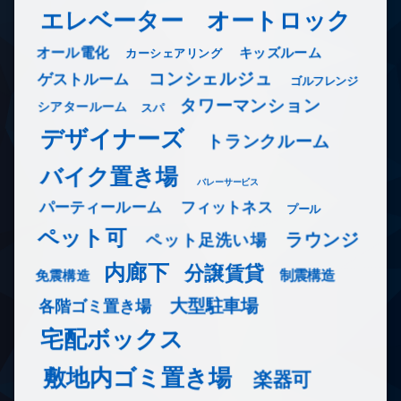
エレベーター
オートロック
オール電化
キッズルーム
カーシェアリング
コンシェルジュ
ゲストルーム
ゴルフレンジ
タワーマンション
シアタールーム
スパ
デザイナーズ
トランクルーム
バイク置き場
バレーサービス
フィットネス
パーティールーム
プール
ペット可
ラウンジ
ペット足洗い場
内廊下
分譲賃貸
免震構造
制震構造
大型駐車場
各階ゴミ置き場
宅配ボックス
敷地内ゴミ置き場
楽器可