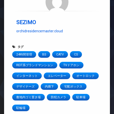
SEZIMO
orchidresidencemaster.cloud
タグ
24時間管理
BS
CATV
CS
REIT系ブランドマンション
TVドアホン
インターネット
エレベーター
オートロック
デザイナーズ
内廊下
宅配ボックス
敷地内ゴミ置き場
防犯カメラ
駐車場
駐輪場