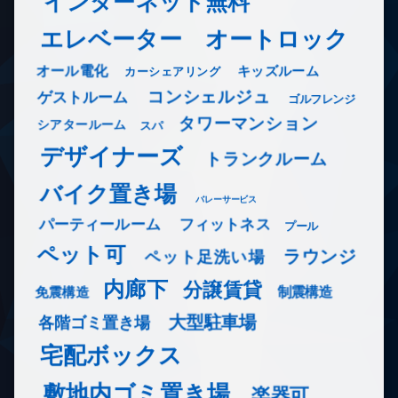
インターネット無料
エレベーター
オートロック
オール電化
キッズルーム
カーシェアリング
コンシェルジュ
ゲストルーム
ゴルフレンジ
タワーマンション
シアタールーム
スパ
デザイナーズ
トランクルーム
バイク置き場
バレーサービス
フィットネス
パーティールーム
プール
ペット可
ラウンジ
ペット足洗い場
内廊下
分譲賃貸
免震構造
制震構造
大型駐車場
各階ゴミ置き場
宅配ボックス
敷地内ゴミ置き場
楽器可