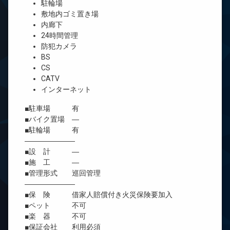
駐輪場
敷地内ゴミ置き場
内廊下
24時間管理
防犯カメラ
BS
CS
CATV
インターネット
■駐車場 有
■バイク置場 ―
■駐輪場 有
―――――――
■設 計 ―
■施 工 ―
■管理形式 巡回管理
―――――――
■保 険 借家人賠償付き火災保険要加入
■ペット 不可
■楽 器 不可
■保証会社 利用必須