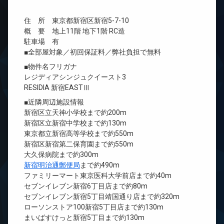
住 所 東京都新宿区新宿5-7-10
概 要 地上11階 地下1階 RC造
駐車場 有
■全部屋対象／初回保証料／弊社負担で無料
■物件名フリガナ
レジディアシンジュクイースト3
RESIDIA 新宿EASTⅢ
■近隣周辺施設情報
新宿区立天神小学校まで約200m
新宿区立新宿中学校まで約130m
東京都立新宿高等学校まで約550m
新宿区新宿第二保育園まで約550m
大久保病院まで約300m
新宿明治通郵便局
まで約490m
ファミリーマート東京医科大学前店まで約40m
セブンイレブン新宿6丁目店まで約80m
セブンイレブン新宿5丁目靖国通り店まで約320m
ローソンストア100新宿5丁目店まで約130m
まいばすけっと新宿5丁目まで約130m