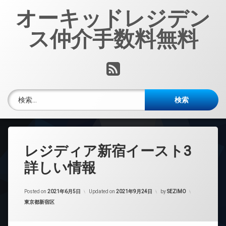
コ
オーキッドレジデン
ン
テ
ス仲介手数料無料
ン
ツ
へ
RSS
ス
キ
ッ
検索:
プ
レジディア新宿イースト3
詳しい情報
Posted on
2021年6月5日
Updated on
2021年9月24日
by
SEZIMO
カテゴリー:
東京都新宿区