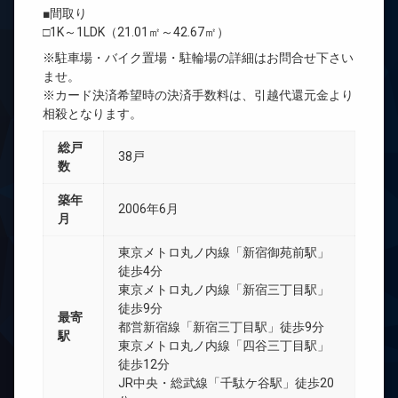
■間取り
□1K～1LDK（21.01㎡～42.67㎡）
※駐車場・バイク置場・駐輪場の詳細はお問合せ下さい
ませ。
※カード決済希望時の決済手数料は、引越代還元金より
相殺となります。
総戸
38戸
数
築年
2006年6月
月
東京メトロ丸ノ内線「新宿御苑前駅」
徒歩4分
東京メトロ丸ノ内線「新宿三丁目駅」
徒歩9分
最寄
都営新宿線「新宿三丁目駅」徒歩9分
駅
東京メトロ丸ノ内線「四谷三丁目駅」
徒歩12分
JR中央・総武線「千駄ケ谷駅」徒歩20