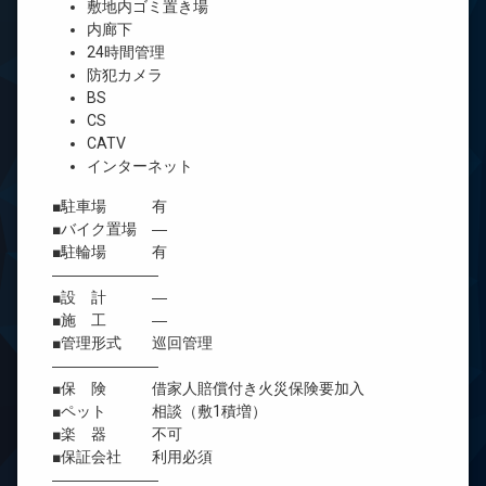
敷地内ゴミ置き場
内廊下
24時間管理
防犯カメラ
BS
CS
CATV
インターネット
■駐車場 有
■バイク置場 ―
■駐輪場 有
―――――――
■設 計 ―
■施 工 ―
■管理形式 巡回管理
―――――――
■保 険 借家人賠償付き火災保険要加入
■ペット 相談（敷1積増）
■楽 器 不可
■保証会社 利用必須
―――――――