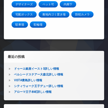
デザイナーズ
ペット可
内廊下
宅配ボックス
敷地内ゴミ置き場
防犯カメラ
駐車場
駐輪場
左サイドバー
最近の投稿
ドゥーエ銀座イースト3詳しい情報
ベルシードステアー大森北詳しい情報
VISTA豊島詳しい情報
シティウォーク王子デュー詳しい情報
アローマ王子本町詳しい情報