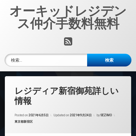
コ
オーキッドレジデン
ン
テ
ス仲介手数料無料
ン
ツ
へ
RSS
ス
キ
ッ
検索:
プ
レジディア新宿御苑詳しい
情報
Posted on
2021年6月5日
Updated on
2021年9月24日
by
SEZIMO
カテゴリー:
東京都新宿区