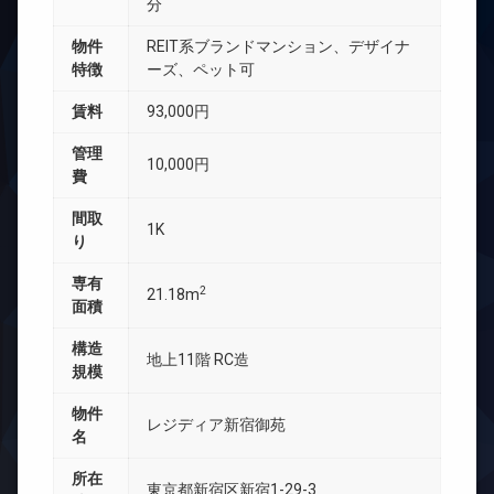
分
物件
REIT系ブランドマンション、デザイナ
特徴
ーズ、ペット可
賃料
93,000円
管理
10,000円
費
間取
1K
り
専有
2
21.18m
面積
構造
地上11階 RC造
規模
物件
レジディア新宿御苑
名
所在
東京都新宿区新宿1-29-3