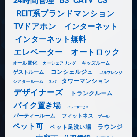
24時間管理
BS
CATV
CS
REIT系ブランドマンション
TVドアホン
インターネット
インターネット無料
エレベーター
オートロック
オール電化
キッズルーム
カーシェアリング
コンシェルジュ
ゲストルーム
ゴルフレンジ
タワーマンション
シアタールーム
スパ
デザイナーズ
トランクルーム
バイク置き場
バレーサービス
フィットネス
パーティールーム
プール
ペット可
ラウンジ
ペット足洗い場