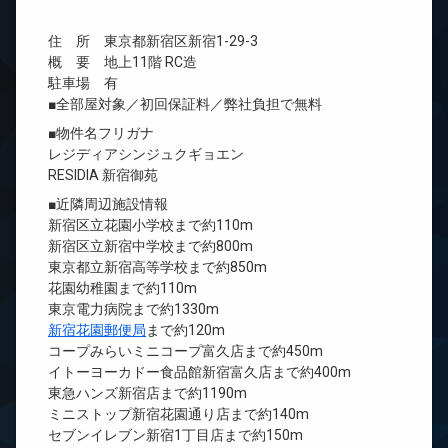
住 所 東京都新宿区新宿1-29-3
概 要 地上11階 RC造
駐車場 有
■全部屋対象／初回保証料／弊社負担で無料
■物件名フリガナ
レジディアシンジュクギョエン
RESIDIA 新宿御苑
■近隣周辺施設情報
新宿区立花園小学校まで約110m
新宿区立新宿中学校まで約800m
東京都立新宿高等学校まで約850m
花園幼稚園まで約110m
東京電力病院まで約1330m
新宿花園郵便局
まで約120m
コープみらいミニコープ富久店まで約450m
イトーヨーカドー食品館新宿富久店まで約400m
東急ハンズ新宿店まで約1190m
ミニストップ新宿花園通り店まで約140m
セブンイレブン新宿1丁目店まで約150m