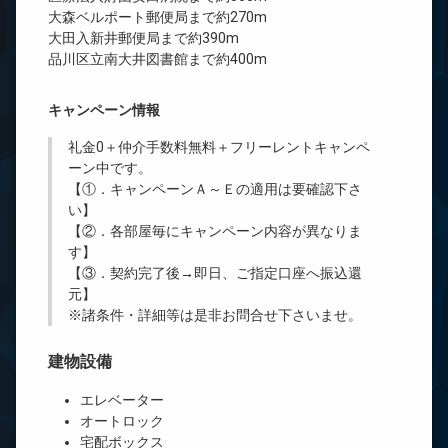
大森ベルポート郵便局まで約270m
大田入新井郵便局まで約390m
品川区立南大井図書館まで約400m
キャンペーン情報
礼金0
＋
仲介手数料無料
＋
フリーレント
キャンペ
ーン中です。
【①．キャンペーンＡ～Ｅの適用は要確認下さ
い】
【②．各部屋毎にキャンペーン内容が異なりま
す】
【③．契約完了後→即日、ご指定口座へ振込還
元】
※諸条件・詳細等は是非お問合せ下さいませ。
建物設備
エレベーター
オートロック
宅配ボックス