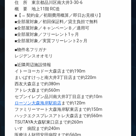
住 所 東京都品川区南大井3-30-6
概 要 地上11階 RC造
■【→ 契約金／初期費用概算／即日お見積り】
■全部屋対象／初回保証料／貸主負担で無料
■全部屋対象／キャンペーンＢ／適用可
■全部屋対象／フリーレント1ヶ月
■全部屋対象／実質フリーレント2ヶ月
■物件名フリガナ
レジデンスオオモリ
■近隣周辺施設情報
イトーヨーカドー大森店まで約190m
まいばすけっと南大井3丁目店まで約220m
西友大森店まで約380m
アトレ大森まで約560m
セブンイレブン品川南大井3丁目店まで約10m
ローソン大森海岸駅前店
まで約120m
ファミリーマート大森海岸駅東店まで約150m
ハックエクスプレスアトレ大森店まで約560m
TSUTAYA大森駅東口店まで約260m
いすゞ病院まで約240m
医療法人財団安田病院まで約560m