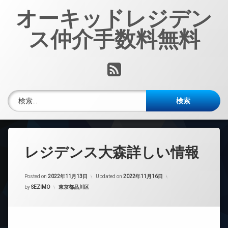
コ
オーキッドレジデン
ン
テ
ス仲介手数料無料
ン
ツ
へ
RSS
ス
キ
ッ
検索:
プ
レジデンス大森詳しい情報
Posted on
2022年11月13日
Updated on
2022年11月16日
カテゴリー:
by
SEZIMO
東京都品川区