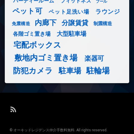
フィットネス
パーティールーム
プール
ペット可
ラウンジ
ペット足洗い場
内廊下
分譲賃貸
免震構造
制震構造
大型駐車場
各階ゴミ置き場
宅配ボックス
敷地内ゴミ置き場
楽器可
防犯カメラ
駐輪場
駐車場
RSS
© オーキッドレジデンス仲介手数料無料. All rights reserved.