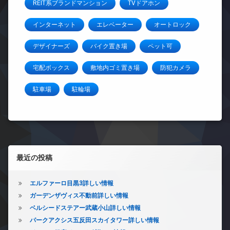
REIT系ブランドマンション
TVドアホン
インターネット
エレベーター
オートロック
デザイナーズ
バイク置き場
ペット可
宅配ボックス
敷地内ゴミ置き場
防犯カメラ
駐車場
駐輪場
左サイドバー
最近の投稿
エルファーロ目黒3詳しい情報
ガーデンザヴィス不動前詳しい情報
ベルシードステアー武蔵小山詳しい情報
パークアクシス五反田スカイタワー詳しい情報