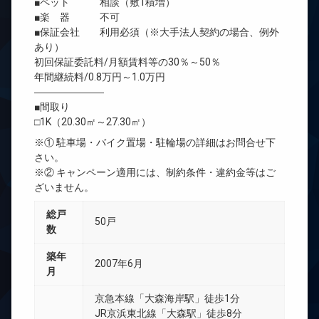
■ペット 相談（敷1積増）
■楽 器 不可
■保証会社 利用必須（※大手法人契約の場合、例外
あり）
初回保証委託料/月額賃料等の30％～50％
年間継続料/0.8万円～1.0万円
―――――――
■間取り
□1K（20.30㎡～27.30㎡）
※① 駐車場・バイク置場・駐輪場の詳細はお問合せ下
さい。
※② キャンペーン適用には、制約条件・違約金等はご
ざいません。
総戸
50戸
数
築年
2007年6月
月
京急本線「大森海岸駅」徒歩1分
JR京浜東北線「大森駅」徒歩8分