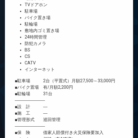
TVドアホン
駐車場
バイク置き場
駐輪場
敷地内ゴミ置き場
24時間管理
防犯カメラ
BS
CS
CATV
インターネット
■駐車場 2台（平置式）月額27,500～33,000円
■バイク置場 有/月額2,200円
■駐輪場 31台
―――――――
■設 計 ―
■施 工 ―
■管理形式 巡回管理
―――――――
■保 険 借家人賠償付き火災保険要加入