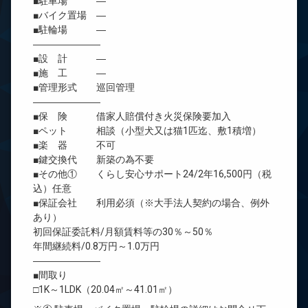
■駐車場 ―
■バイク置場 ―
■駐輪場 ―
―――――――
■設 計 ―
■施 工 ―
■管理形式 巡回管理
―――――――
■保 険 借家人賠償付き火災保険要加入
■ペット 相談（小型犬又は猫1匹迄、敷1積増）
■楽 器 不可
■鍵交換代 新築の為不要
■その他① くらし安心サポート24/2年16,500円（税
込）任意
■保証会社 利用必須（※大手法人契約の場合、例外
あり）
初回保証委託料/月額賃料等の30％～50％
年間継続料/0.8万円～1.0万円
―――――――
■間取り
□1K～1LDK（20.04㎡～41.01㎡）