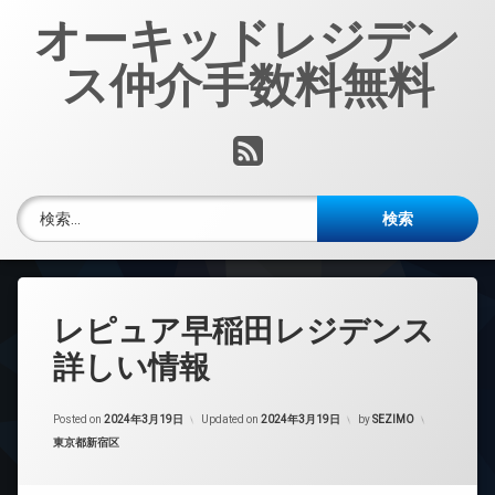
コ
オーキッドレジデン
ン
テ
ス仲介手数料無料
ン
ツ
へ
RSS
ス
キ
ッ
検索:
プ
レピュア早稲田レジデンス
詳しい情報
Posted on
2024年3月19日
Updated on
2024年3月19日
by
SEZIMO
カテゴリー:
東京都新宿区