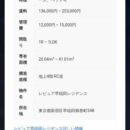
特徴
ーズ、ペット可
賃料
136,000円 – 253,000円
管理
12,000円 – 15,000円
費
間取
1R – 1LDK
り
専有
2
2
20.04m
– 41.01m
面積
構造
地上4階 RC造
規模
物件
レピュア早稲田レジデンス
名
所在
東京都新宿区早稲田鶴巻町548
地
レピュア早稲田レジデンス詳しい情報