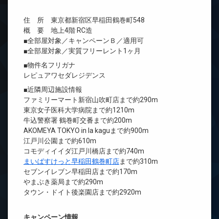
住 所 東京都新宿区早稲田鶴巻町548
概 要 地上4階 RC造
■全部屋対象／キャンペーンＢ／適用可
■全部屋対象／実質フリーレント1ヶ月
■物件名フリガナ
レピュアワセダレジデンス
■近隣周辺施設情報
ファミリーマート新宿山吹町店まで約290m
東京女子医科大学病院まで約1210m
牛込警察署 鶴巻町交番まで約200m
AKOMEYA TOKYO in la kaguまで約900m
江戸川公園まで約610m
コモディイイダ江戸川橋店まで約740m
まいばすけっと早稲田鶴巻町店
まで約310m
セブンイレブン早稲田店まで約170m
やまぶき薬局まで約290m
タウン・ドイト後楽園店まで約2920m
キャンペーン情報