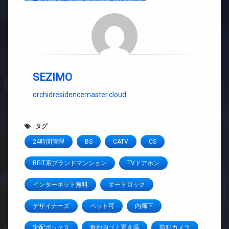
SEZIMO
orchidresidencemaster.cloud
タグ
24時間管理
BS
CATV
CS
REIT系ブランドマンション
TVドアホン
インターネット無料
オートロック
デザイナーズ
ペット可
内廊下
宅配ボックス
敷地内ゴミ置き場
防犯カメラ