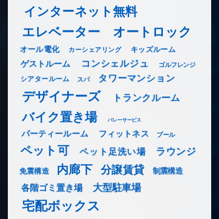
インターネット無料
エレベーター
オートロック
オール電化
キッズルーム
カーシェアリング
コンシェルジュ
ゲストルーム
ゴルフレンジ
タワーマンション
シアタールーム
スパ
デザイナーズ
トランクルーム
バイク置き場
バレーサービス
フィットネス
パーティールーム
プール
ペット可
ラウンジ
ペット足洗い場
内廊下
分譲賃貸
免震構造
制震構造
大型駐車場
各階ゴミ置き場
宅配ボックス