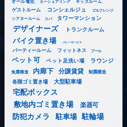
オール電化
キッズルーム
カーシェアリング
コンシェルジュ
ゲストルーム
ゴルフレンジ
タワーマンション
シアタールーム
スパ
デザイナーズ
トランクルーム
バイク置き場
バレーサービス
フィットネス
パーティールーム
プール
ペット可
ラウンジ
ペット足洗い場
内廊下
分譲賃貸
免震構造
制震構造
大型駐車場
各階ゴミ置き場
宅配ボックス
敷地内ゴミ置き場
楽器可
防犯カメラ
駐輪場
駐車場