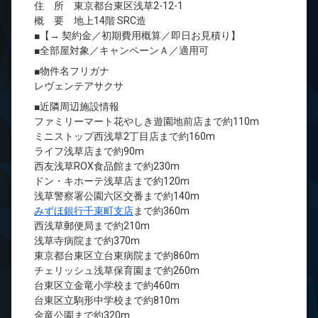
住 所 東京都台東区浅草2-12-1
概 要 地上14階 SRC造
■【→ 契約金／初期費用概算／即日お見積り】
■全部屋対象／キャンペーンＡ／適用可
■物件名フリガナ
レヴェンテアサクサ
■近隣周辺施設情報
ファミリーマート花やしき遊園地前店まで約110m
ミニストップ西浅草2丁目店まで約160m
ライフ浅草店まで約90m
西友浅草ROX食品館まで約230m
ドン・キホーテ浅草店まで約120m
浅草警察署公園六区交番まで約140m
みずほ銀行千束町支店
まで約360m
西浅草郵便局まで約210m
浅草寺病院まで約370m
東京都台東区立台東病院まで約860m
チェリッシュ浅草保育園まで約260m
台東区立金竜小学校まで約460m
台東区立駒形中学校まで約810m
金竜公園まで約320m