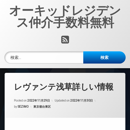
コ
オーキッドレジデン
ン
テ
ス仲介手数料無料
ン
ツ
へ
RSS
ス
キ
ッ
検索:
プ
レヴァンテ浅草詳しい情報
Posted on
2022年11月29日
Updated on
2022年11月30日
カテゴリー:
by
SEZIMO
東京都台東区