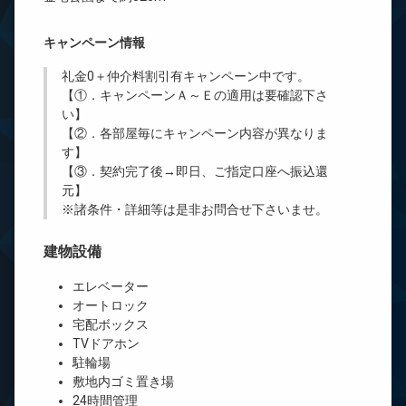
キャンペーン情報
礼金0
＋
仲介料割引有
キャンペーン中です。
【①．キャンペーンＡ～Ｅの適用は要確認下さ
い】
【②．各部屋毎にキャンペーン内容が異なりま
す】
【③．契約完了後→即日、ご指定口座へ振込還
元】
※諸条件・詳細等は是非お問合せ下さいませ。
建物設備
エレベーター
オートロック
宅配ボックス
TVドアホン
駐輪場
敷地内ゴミ置き場
24時間管理