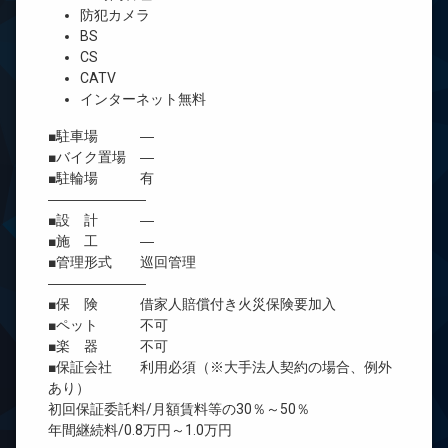
防犯カメラ
BS
CS
CATV
インターネット無料
■駐車場 ―
■バイク置場 ―
■駐輪場 有
―――――――
■設 計 ―
■施 工 ―
■管理形式 巡回管理
―――――――
■保 険 借家人賠償付き火災保険要加入
■ペット 不可
■楽 器 不可
■保証会社 利用必須（※大手法人契約の場合、例外
あり）
初回保証委託料/月額賃料等の30％～50％
年間継続料/0.8万円～1.0万円