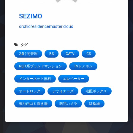
SEZIMO
orchidresidencemaster.cloud
タグ
24時間管理
BS
CATV
CS
REIT系ブランドマンション
TVドアホン
インターネット無料
エレベーター
オートロック
デザイナーズ
宅配ボックス
敷地内ゴミ置き場
防犯カメラ
駐輪場