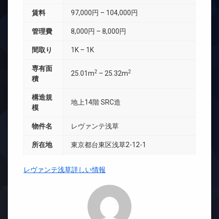
賃料
97,000円 – 104,000円
管理費
8,000円 – 8,000円
間取り
1K – 1K
専有面
2
2
25.01m
– 25.32m
積
構造規
地上14階 SRC造
模
物件名
レヴァンテ浅草
所在地
東京都台東区浅草2-12-1
レヴァンテ浅草詳しい情報