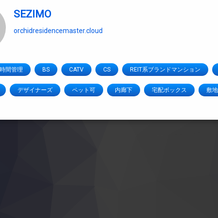
SEZIMO
orchidresidencemaster.cloud
4時間管理
BS
CATV
CS
REIT系ブランドマンション
デザイナーズ
ペット可
内廊下
宅配ボックス
敷地