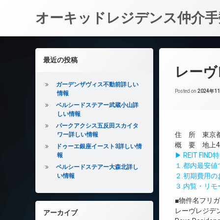
オーキッドレジデンス仲介手
コ
ン
左サイドバー
最近の投稿
テ
レーヴ
ン
ツ
ガーデンザヴィス不動前詳しい
へ
Posted on
2024年1
情報
ス
ベルシードステアー武蔵小山詳
キ
しい情報
ッ
パークアクシス五反田スカイタ
プ
住 所 東京都
ワー詳しい情報
概 要 地上4
ドゥーエ銀座イースト3詳しい情
▶ REIT F
報
１.都内最安
ベルシードステアー大森北詳し
２.初期費用
い情報
３.内覧・リ
■物件名フリ
レーヴレジデ
アーカイブ