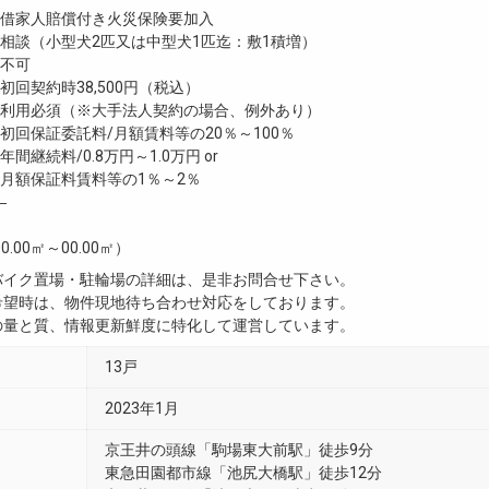
家人賠償付き火災保険要加入
談（小型犬2匹又は中型犬1匹迄：敷1積増）
不可
回契約時38,500円（税込）
利用必須（※大手法人契約の場合、例外あり）
回保証委託料/月額賃料等の20％～100％
継続料/0.8万円～1.0万円 or
月額保証料賃料等の1％～2％
―
0.00㎡～00.00㎡）
・バイク置場・駐輪場の詳細は、是非お問合せ下さい。
ご希望時は、物件現地待ち合わせ対応をしております。
真の量と質、情報更新鮮度に特化して運営しています。
13戸
2023年1月
京王井の頭線「駒場東大前駅」徒歩9分
東急田園都市線「池尻大橋駅」徒歩12分