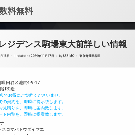
数料無料
レジデンス駒場東大前詳しい情報
カテゴリー:
1月13日
Updated on
2024年11月17日
by
SEZIMO
東京都世田谷区
世田谷区池尻4-9-17
階 RC造
IND特典でお得にご契約くださいませ。
値での契約を、即時に提示致します。
のお見積りを、即時に案内致します。
モート内覧を、即時に提案致します。
ガナ
ンスコマバトウダイマエ