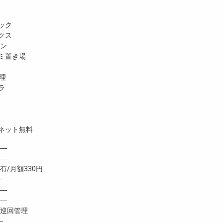
ック
クス
ホン
ミ置き場
理
ラ
ネット無料
―
 ―
/月額330円
―
―
―
巡回管理
―