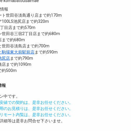
ce komabatoudaimae
設情報
ート世田谷淡島通り店まで約170m
100LS池尻店まで約320m
丁目店まで約570m
世田谷三宿2丁目店まで約680m
まで約680m
世田谷淡島店まで約700m
と駒場東大前駅前店
まで約590m
池尻店
まで約790m
店まで約1090m
約500m
情報
ン中です。
安値での契約は、是非お任せください。
用のお見積りは、是非お任せください。
リモート内覧は、是非お任せください。
詳細等は是非お問合せ下さいませ。