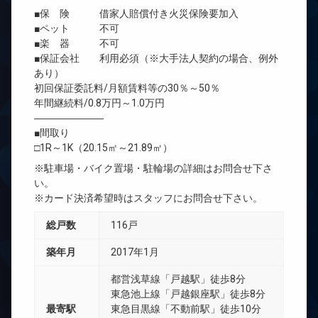
■保 険 借家人賠償付き火災保険要加入
■ペット 不可
■楽 器 不可
■保証会社 利用必須（※大手法人契約の場合、例外
あり）
初回保証委託料/月額賃料等の30％～50％
年間継続料/0.8万円～1.0万円
―――――――
■間取り
□1R～1K（20.15㎡～21.89㎡）
※駐車場・バイク置場・駐輪場の詳細はお問合せ下さ
い。
※カード決済希望時はスタッフにお問合せ下さい。
総戸数
116戸
築年月
2017年1月
都営浅草線「戸越駅」徒歩8分
東急池上線「戸越銀座駅」徒歩8分
最寄駅
東急目黒線「不動前駅」徒歩10分