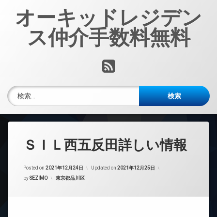
コ
オーキッドレジデン
ン
テ
ス仲介手数料無料
ン
ツ
へ
RSS
ス
キ
ッ
検索:
プ
ＳＩＬ西五反田詳しい情報
Posted on
2021年12月24日
Updated on
2021年12月25日
カテゴリー:
by
SEZIMO
東京都品川区