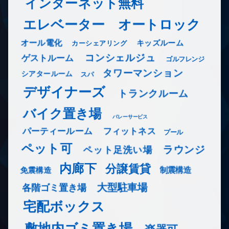
インターネット無料
エレベーター
オートロック
オール電化
キッズルーム
カーシェアリング
コンシェルジュ
ゲストルーム
ゴルフレンジ
タワーマンション
シアタールーム
スパ
デザイナーズ
トランクルーム
バイク置き場
バレーサービス
フィットネス
パーティールーム
プール
ペット可
ラウンジ
ペット足洗い場
内廊下
分譲賃貸
免震構造
制震構造
大型駐車場
各階ゴミ置き場
宅配ボックス
敷地内ゴミ置き場