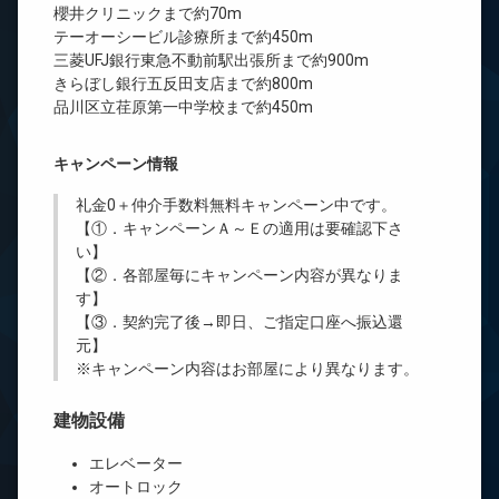
櫻井クリニックまで約70m
テーオーシービル診療所まで約450m
三菱UFJ銀行東急不動前駅出張所まで約900m
きらぼし銀行五反田支店まで約800m
品川区立荏原第一中学校まで約450m
キャンペーン情報
礼金0
＋
仲介手数料無料
キャンペーン中です。
【①．キャンペーンＡ～Ｅの適用は要確認下さ
い】
【②．各部屋毎にキャンペーン内容が異なりま
す】
【③．契約完了後→即日、ご指定口座へ振込還
元】
※キャンペーン内容はお部屋により異なります。
建物設備
エレベーター
オートロック