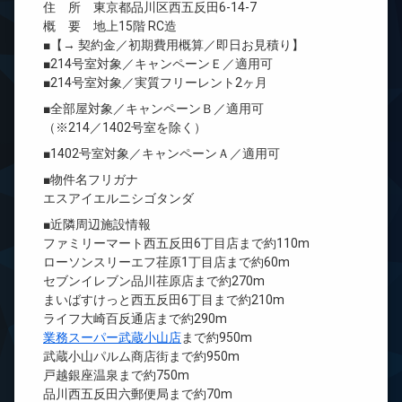
住 所 東京都品川区西五反田6-14-7
概 要 地上15階 RC造
■【→ 契約金／初期費用概算／即日お見積り】
■214号室対象／キャンペーンＥ／適用可
■214号室対象／実質フリーレント2ヶ月
■全部屋対象／キャンペーンＢ／適用可
（※214／1402号室を除く）
■1402号室対象／キャンペーンＡ／適用可
■物件名フリガナ
エスアイエルニシゴタンダ
■近隣周辺施設情報
ファミリーマート西五反田6丁目店まで約110m
ローソンスリーエフ荏原1丁目店まで約60m
セブンイレブン品川荏原店まで約270m
まいばすけっと西五反田6丁目まで約210m
ライフ大崎百反通店まで約290m
業務スーパー武蔵小山店
まで約950m
武蔵小山パルム商店街まで約950m
戸越銀座温泉まで約750m
品川西五反田六郵便局まで約70m