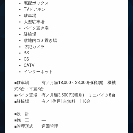
宅配ボックス
TVドアホン
駐車場
大型駐車場
バイク置き場
駐輪場
敷地内ゴミ置き場
防犯カメラ
BS
CS
CATV
インターネット
■駐車場 有／月額18,000～33,000円(税別) 機械
式3台・平置3台
■バイク置場 有／月額3,500円(税別) ミニバイク8台
■駐輪場 有／1住戸1台無料 116台
―――――――
■設 計 ―
■施 工 ―
■管理形式 巡回管理
―――――――