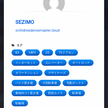
SEZIMO
orchidresidencemaster.cloud
タグ
BS
CATV
CS
TVドアホン
インターネット
エレベーター
オートロック
タワーマンション
デザイナーズ
バイク置き場
大型駐車場
宅配ボックス
敷地内ゴミ置き場
防犯カメラ
駐車場
駐輪場