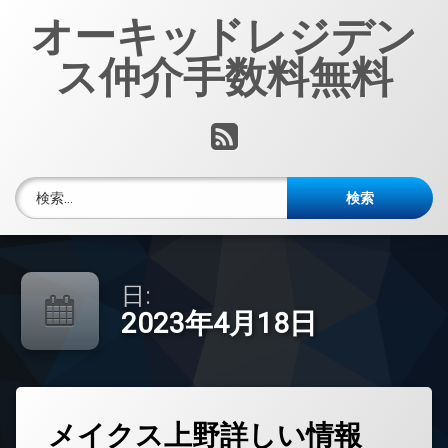
コ
オーキッドレジデン
ン
テ
ス仲介手数料無料
ン
ツ
へ
RSS
ス
キ
ッ
検索:
プ
日:
2023年4月18日
タ
メイクス上野詳しい情報
グ