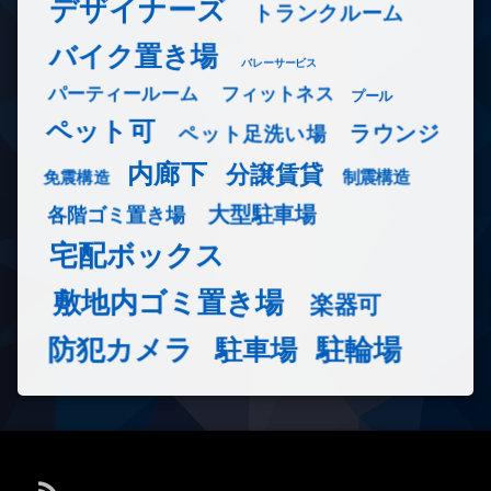
デザイナーズ
トランクルーム
バイク置き場
バレーサービス
フィットネス
パーティールーム
プール
ペット可
ラウンジ
ペット足洗い場
内廊下
分譲賃貸
免震構造
制震構造
大型駐車場
各階ゴミ置き場
宅配ボックス
敷地内ゴミ置き場
楽器可
防犯カメラ
駐輪場
駐車場