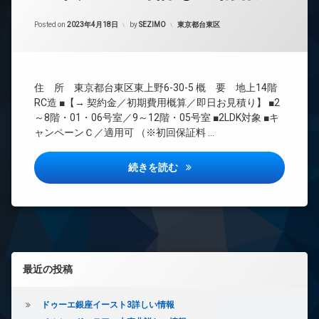
24
Updated on
2023年4月19日
時
カテゴリー:
Posted on
2023年4月18日
by
SEZIMO
東京都台東区
間
管
理
BS
住 所 東京都台東区東上野6-30-5 概 要 地上14階
CATV
RC造 ■【→ 契約金／初期費用概算／即日お見積り】 ■2
CS
～8階・01・06号室／9～12階・05号室 ■2LDK対象 ■キ
ャンペーンＣ／適用可 （※初回保証料 …
TV
ド
ア
メイクス上野詳しい情報
続きを読む
ホ
ン
イ
ン
タ
ー
ネ
左サイドバー
最近の投稿
ッ
ト
無
ドゥーエ銀座イースト3詳しい情報
料