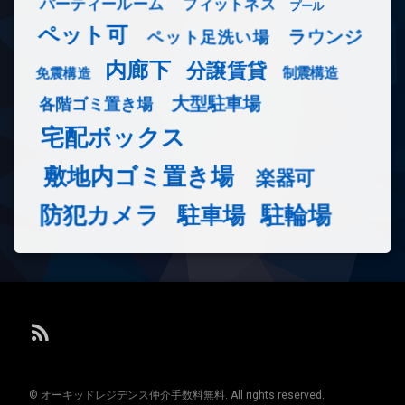
フィットネス
パーティールーム
プール
ペット可
ラウンジ
ペット足洗い場
内廊下
分譲賃貸
免震構造
制震構造
大型駐車場
各階ゴミ置き場
宅配ボックス
敷地内ゴミ置き場
楽器可
防犯カメラ
駐輪場
駐車場
RSS
© オーキッドレジデンス仲介手数料無料. All rights reserved.