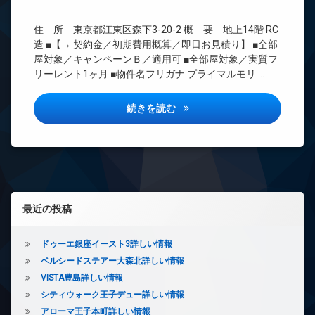
理
ー
ネ
BS
住 所 東京都江東区森下3-20-2 概 要 地上14階 RC
ッ
CATV
造 ■【→ 契約金／初期費用概算／即日お見積り】 ■全部
ト
CS
屋対象／キャンペーンＢ／適用可 ■全部屋対象／実質フ
エ
リーレント1ヶ月 ■物件名フリガナ プライマルモリ …
レ
REIT
ベ
系ブ
ー
ラン
プライマル森下詳しい情報
続きを読む
タ
ドマ
ー
ンシ
ョン
オ
ー
TV
ト
ド
ロ
ア
ッ
ホ
左サイドバー
ク
最近の投稿
ン
デ
イ
ザ
ン
ドゥーエ銀座イースト3詳しい情報
イ
タ
ベルシードステアー大森北詳しい情報
ナ
ー
ー
VISTA豊島詳しい情報
ネ
ズ
ッ
シティウォーク王子デュー詳しい情報
ト
バ
アローマ王子本町詳しい情報