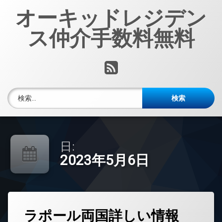
コ
オーキッドレジデン
ン
テ
ス仲介手数料無料
ン
ツ
へ
RSS
ス
キ
ッ
検索:
プ
日:
2023年5月6日
タ
ラポール両国詳しい情報
グ