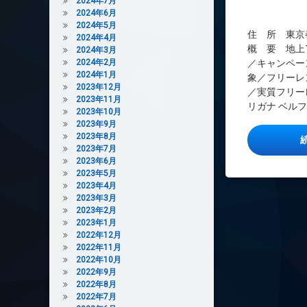
2024年7月
インターネット
2024年6月
エレベーター
2024年5月
住 所 東京都
2024年4月
オートロック
概 要 地上1
2024年3月
デザイナーズ
2024年2月
／キャンペー
2024年1月
象／フリーレ
バイク置き場
2023年12月
／実質フリー
宅配ボックス
2023年11月
リガナ ベル
2023年10月
敷地内ゴミ置き場
2023年9月
防犯カメラ
2023年8月
2023年7月
駐車場
2023年6月
駐輪場
2023年5月
2023年4月
2023年3月
2023年2月
2023年1月
2022年12月
2022年11月
2022年10月
2022年9月
2022年8月
2022年7月