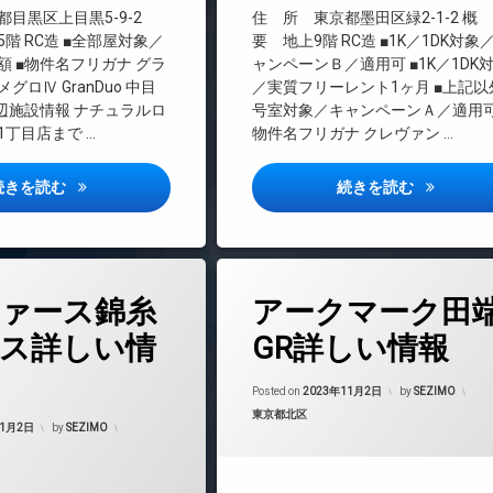
料
インターネット無料
目黒区上目黒5-9-2
住 所 東京都墨田区緑2-1-2 概
エレベーター
階 RC造 ■全部屋対象／
要 地上9階 RC造 ■1K／1DK対象
額 ■物件名フリガナ グラ
ャンペーンＢ／適用可 ■1K／1DK
オートロック
ロⅣ GranDuo 中目
／実質フリーレント1ヶ月 ■上記以
デザイナーズ
周辺施設情報 ナチュラルロ
号室対象／キャンペーンＡ／適用可
バイク置き場
丁目店まで …
物件名フリガナ クレヴァン …
ペット可
宅配ボックス
グランデュオ中目黒4詳しい情報
クレヴァン
続きを読む
続きを読む
敷地内ゴミ置き場
防犯カメラ
駐輪場
タ
ァース錦糸
アークマーク田
グ
24時間管理
ス詳しい情
GR詳しい情報
BS
Updated on
2023
CATV
Posted on
2023年11月2日
by
SEZIMO
カテゴリー:
東京都北区
CS
Updated on
2023年11月3日
11月2日
by
SEZIMO
マンション
TVドアホン
インターネット無料