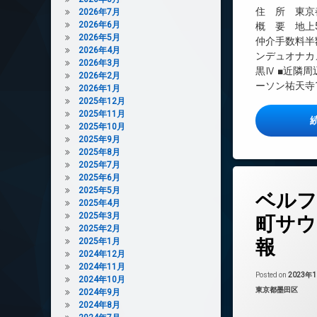
インターネット無
住 所 東京都
2026年7月
2026年6月
エレベーター
概 要 地上5
2026年5月
仲介手数料半
オートロック
2026年4月
ンデュオナカメグ
デザイナーズ
2026年3月
黒Ⅳ ■近隣
2026年2月
バイク置き場
ーソン祐天寺1
2026年1月
ペット可
2025年12月
2025年11月
宅配ボックス
2025年10月
敷地内ゴミ置き場
2025年9月
2025年8月
防犯カメラ
2025年7月
駐輪場
2025年6月
タ
2025年5月
ベルフ
グ
2025年4月
24時間管理
2025年3月
町サウ
2025年2月
BS
報
2025年1月
CATV
2024年12月
2024年11月
CS
Posted on
2023年
2024年10月
REIT系ブランド
カテゴリー:
東京都墨田区
2024年9月
2024年8月
TVドアホン