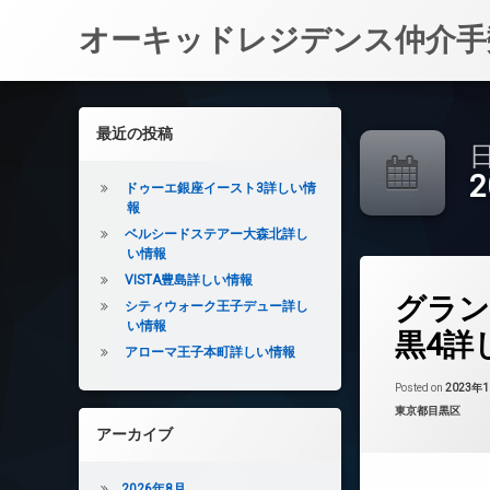
オーキッドレジデンス仲介手
コ
ン
左サイドバー
最近の投稿
テ
日
ン
ツ
ドゥーエ銀座イースト3詳しい情
へ
報
ス
ベルシードステアー大森北詳し
キ
い情報
ッ
VISTA豊島詳しい情報
タ
プ
グラン
グ
シティウォーク王子デュー詳し
い情報
24時間管理
黒4詳
アローマ王子本町詳しい情報
BS
CATV
Posted on
2023年
カテゴリー:
東京都目黒区
CS
アーカイブ
REIT系ブランド
TVドアホン
2026年8月