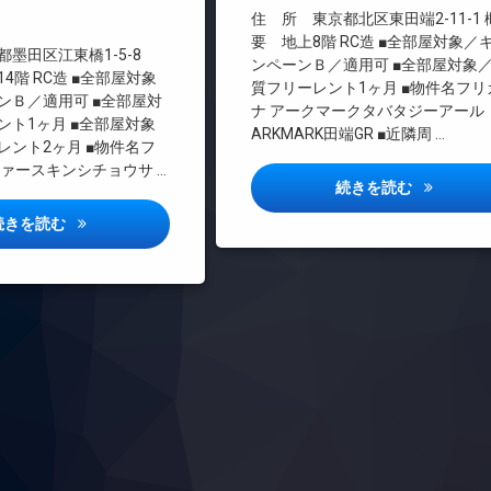
エレベーター
住 所 東京都北区東田端2-11-1
オートロック
要 地上8階 RC造 ■全部屋対象／
墨田区江東橋1-5-8
ンペーンＢ／適用可 ■全部屋対象
デザイナーズ
4階 RC造 ■全部屋対象
質フリーレント1ヶ月 ■物件名フリ
ペット可
ンＢ／適用可 ■全部屋対
ナ アークマークタバタジーアール
ント1ヶ月 ■全部屋対象
分譲賃貸
ARKMARK田端GR ■近隣周 …
レント2ヶ月 ■物件名フ
宅配ボックス
ファースキンシチョウサ …
敷地内ゴミ置き場
アークマー
続きを読む
防犯カメラ
ベルファース錦糸町サウス詳しい情報
続きを読む
駐輪場