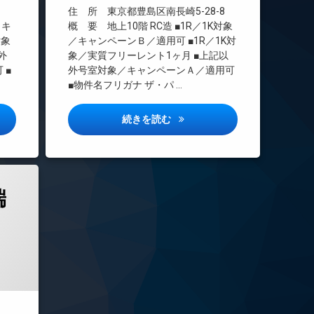
インターネット無料
住 所 東京都豊島区南長崎5-28-8
エレベーター
／キ
概 要 地上10階 RC造 ■1R／1K対象
対象
／キャンペーンＢ／適用可 ■1R／1K対
オートロック
外
象／実質フリーレント1ヶ月 ■上記以
デザイナーズ
 ■
外号室対象／キャンペーンＡ／適用可
ペット可
■物件名フリガナ ザ・パ …
内廊下
宅配ボックス
ス両国サウス詳しい情報
ザ・パークハビオ東長崎詳しい
続きを読む
敷地内ゴミ置き場
防犯カメラ
駐車場
駐輪場
端
年11月3日