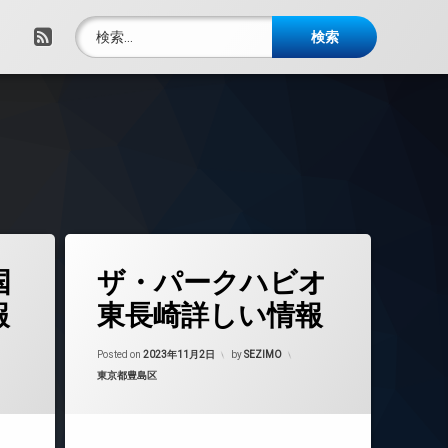
検索:
RSS
タ
国
ザ・パークハビオ
グ
24時間管理
報
東長崎詳しい情報
BS
年11月3日
Updated on
2023年11月3日
CATV
Posted on
2023年11月2日
by
SEZIMO
カテゴリー:
東京都豊島区
CS
REIT系ブランドマンション
TVドアホン