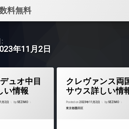
数料無料
:
2023年11月2日
タ
デュオ中目
クレヴァンス両
グ
24時間管理
しい情報
サウス詳しい情
BS
Updated on
2023年11月3日
Updated on
2023
CATV
11月2日
by
SEZIMO
Posted on
2023年11月2日
by
SEZIMO
カテゴリー:
東京都墨田区
CS
マンション
REIT系ブランドマンション
TVドアホン