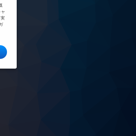
 概
キャ
／実
ガ
ク田端GR詳しい情報