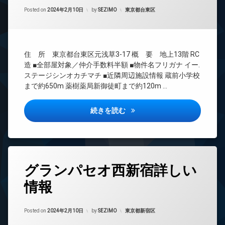
間
ベ
Updated on
2024年2月18日
管
カテゴリー:
Posted on
2024年2月10日
by
SEZIMO
東京都台東区
ー
理
タ
ー
BS
オ
CATV
住 所 東京都台東区元浅草3-17 概 要 地上13階 RC
ー
CS
ト
造 ■全部屋対象／仲介手数料半額 ■物件名フリガナ イー.
REIT
ロ
ステージシンオカチマチ ■近隣周辺施設情報 蔵前小学校
系ブ
ッ
まで約650m 薬樹薬局新御徒町まで約120m …
ラン
ク
ドマ
デ
ンシ
E.ステージ新御徒町詳しい情報
続きを読む
ザ
ョン
イ
TV
ナ
ド
ー
ア
ズ
ホ
タ
バ
ン
グランパセオ西新宿詳しい
グ
イ
イ
ク
情報
24
ン
置
時
タ
き
間
ー
場
Updated on
2024年2月18日
管
カテゴリー:
Posted on
2024年2月10日
by
SEZIMO
東京都新宿区
ネ
ラ
理
ッ