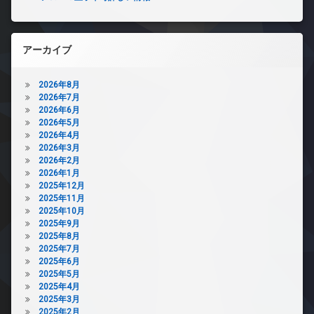
ベ
ラ
置
ー
き
駐
タ
場
輪
ー
アーカイブ
場
ペ
オ
ッ
ー
ト
2026年8月
ト
可
2026年7月
ロ
2026年6月
内
ッ
2026年5月
廊
ク
2026年4月
下
デ
2026年3月
宅
ザ
2026年2月
配
イ
2026年1月
ボ
ナ
2025年12月
ッ
ー
2025年11月
ク
ズ
2025年10月
ス
2025年9月
ペ
敷
2025年8月
ッ
地
2025年7月
ト
内
2025年6月
可
ゴ
2025年5月
内
ミ
2025年4月
廊
置
2025年3月
下
き
2025年2月