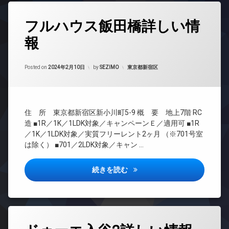
地
ア
ク
駐
内
ホ
輪
タ
デ
ゴ
ン
フルハウス飯田橋詳しい情
場
グ
ザ
ミ
イ
イ
置
報
24
ン
ナ
き
時
タ
ー
場
間
ー
ズ
Updated on
2024年2月16日
管
カテゴリー:
Posted on
2024年2月10日
by
SEZIMO
東京都新宿区
楽
ネ
宅
理
器
ッ
配
可
ト
BS
ボ
無
防
CATV
ッ
料
犯
住 所 東京都新宿区新小川町5-9 概 要 地上7階 RC
ク
CS
カ
エ
ス
造 ■1R／1K／1LDK対象／キャンペーンＥ／適用可 ■1R
メ
REIT
レ
／1K／1LDK対象／実質フリーレント2ヶ月 （※701号室
敷
ラ
系ブ
ベ
は除く） ■701／2LDK対象／キャン …
地
ラン
ー
駐
内
ドマ
タ
車
ゴ
ンシ
ー
場
フルハウス飯田橋詳しい情報
続きを読む
ミ
ョン
オ
駐
置
TV
ー
輪
き
ド
ト
場
場
ア
ロ
防
ホ
ッ
タ
犯
ン
ク