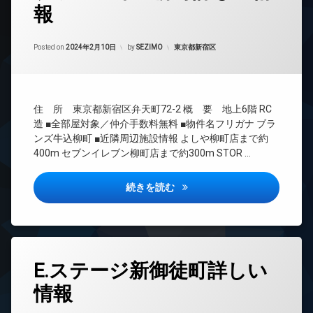
報
24
時
間
Updated on
2024年2月18日
管
カテゴリー:
Posted on
2024年2月10日
by
SEZIMO
東京都新宿区
理
BS
CATV
住 所 東京都新宿区弁天町72-2 概 要 地上6階 RC
CS
造 ■全部屋対象／仲介手数料無料 ■物件名フリガナ ブラ
TV
ンズ牛込柳町 ■近隣周辺施設情報 よしや柳町店まで約
ド
400m セブンイレブン柳町店まで約300m STOR …
ア
ホ
ン
ブランズ牛込柳町詳しい情報
続きを読む
イ
ン
タ
ー
ネ
タ
ッ
E.ステージ新御徒町詳しい
グ
ト
情報
24
エ
時
レ