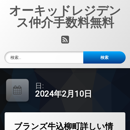
コ
オーキッドレジデン
ン
テ
ス仲介手数料無料
ン
ツ
へ
RSS
ス
キ
ッ
検索:
プ
日:
2024年2月10日
タ
ブランズ牛込柳町詳しい情
グ