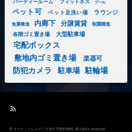
フィットネス
パーティールーム
プール
ペット可
ラウンジ
ペット足洗い場
内廊下
分譲賃貸
免震構造
制震構造
大型駐車場
各階ゴミ置き場
宅配ボックス
敷地内ゴミ置き場
楽器可
防犯カメラ
駐輪場
駐車場
RSS
© オーキッドレジデンス仲介手数料無料. All rights reserved.