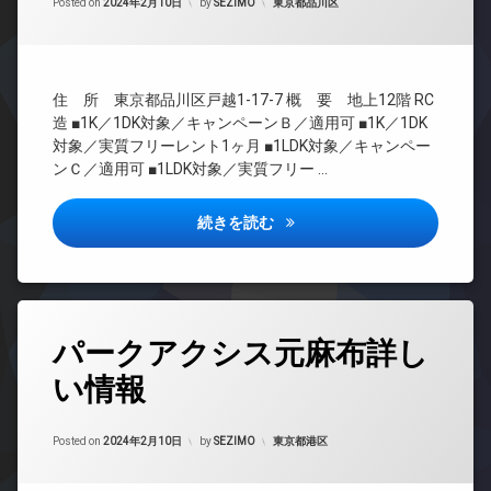
管
カテゴリー:
Posted on
2024年2月10日
by
SEZIMO
東京都品川区
タ
イ
メ
理
ー
ナ
ラ
ネ
ー
BS
駐
ッ
ズ
CATV
輪
ト
ペ
住 所 東京都品川区戸越1-17-7 概 要 地上12階 RC
場
無
CS
ッ
造 ■1K／1DK対象／キャンペーンＢ／適用可 ■1K／1DK
料
REIT
ト
対象／実質フリーレント1ヶ月 ■1LDK対象／キャンペー
エ
系ブ
可
ンＣ／適用可 ■1LDK対象／実質フリー …
レ
ラン
宅
ベ
ドマ
配
ー
ンシ
ルフォンプログレ品川戸越詳し
続きを読む
ボ
タ
ョン
ッ
ー
TV
ク
オ
ド
ス
ー
ア
敷
ト
ホ
タ
地
ロ
ン
パークアクシス元麻布詳し
グ
内
ッ
イ
ゴ
い情報
ク
24
ン
ミ
時
デ
タ
置
間
ザ
ー
き
Updated on
2024年2月16日
管
カテゴリー:
Posted on
2024年2月10日
by
SEZIMO
東京都港区
イ
ネ
場
理
ナ
ッ
防
ー
ト
BS