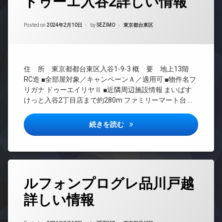
ドゥーエ入谷2詳しい情報
グ
カ
イ
デ
メ
24
ン
ザ
ラ
Updated on
2024年2月16日
時
カテゴリー:
Posted on
2024年2月10日
by
SEZIMO
東京都台東区
タ
イ
間
駐
ー
ナ
管
輪
ネ
ー
理
場
ッ
ズ
ト
BS
宅
住 所 東京都都台東区入谷1-9-3 概 要 地上13階
無
CATV
配
RC造 ■全部屋対象／キャンペーンＡ／適用可 ■物件名フ
料
ボ
CS
リガナ ドゥーエイリヤⅡ ■近隣周辺施設情報 まいばす
エ
ッ
けっと入谷2丁目店まで約280m ファミリーマート台 …
REIT
レ
ク
系ブ
ベ
ス
ラン
ー
ドゥーエ入谷2詳しい情報
続きを読む
敷
ドマ
タ
地
ンシ
ー
内
ョン
オ
ゴ
TV
ー
ミ
ド
ト
置
タ
ア
ロ
ルフォンプログレ品川戸越
き
グ
ホ
ッ
場
ン
詳しい情報
ク
24
防
時
イ
デ
犯
間
ン
ザ
カ
Updated on
2024年2月16日