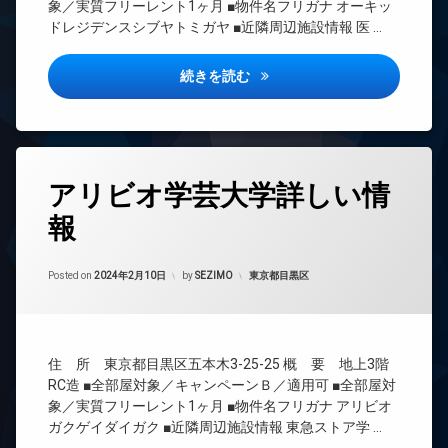
レ
ク
象／実質フリーレント1ヶ月 ■物件名フリガナ オーキッ
駐
系ブ
ベ
ス
ドレジデンスシブヤトミガヤ ■近隣周辺施設情報 医 …
輪
ラン
ー
敷
場
ドマ
タ
地
ンシ
ー
オーキッドレジデンス渋谷富ヶ
続きを読む
内
ョン
オ
ゴ
TV
ー
ミ
ド
ト
置
ア
ロ
き
ホ
ッ
場
タ
ン
アリビオ学芸大学詳しい情
ク
グ
防
イ
デ
犯
報
24
ン
ザ
カ
時
タ
イ
メ
間
ー
ナ
Updated on
2024年2月18日
ラ
管
カテゴリー:
Posted on
2024年2月10日
by
SEZIMO
東京都目黒区
ネ
ー
理
ッ
ズ
ト
BS
バ
無
CATV
イ
料
住 所 東京都目黒区五本木3-25-25 概 要 地上3階
ク
CS
エ
置
RC造 ■全部屋対象／キャンペーンＢ／適用可 ■全部屋対
REIT
レ
き
象／実質フリーレント1ヶ月 ■物件名フリガナ アリビオ
系ブ
ベ
場
ガクゲイダイガク ■近隣周辺施設情報 東急ストア学 …
ラン
ー
宅