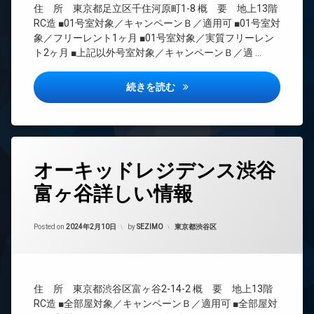
料
場
住 所 東京都足立区千住河原町1-8 概 要 地上13階
ク
CS
エ
防
置
RC造 ■01号室対象／キャンペーンＢ／適用可 ■01号室対
REIT
レ
犯
き
象／フリーレント1ヶ月 ■01号室対象／実質フリーレン
系ブ
ベ
カ
場
ト2ヶ月 ■上記以外号室対象／キャンペーンＢ／適 …
ラン
ー
メ
宅
ドマ
タ
ラ
配
ンシ
ー
コンフォリア・リヴ千住詳しい
続きを読む
駐
ボ
ョン
オ
車
ッ
TV
ー
場
ク
ド
ト
ス
駐
ア
ロ
輪
敷
ホ
ッ
タ
場
地
ン
オーキッドレジデンス渋谷
ク
グ
内
イ
デ
ゴ
富ヶ谷詳しい情報
24
ン
ザ
ミ
時
タ
イ
置
間
ー
ナ
Updated on
2024年2月18日
き
管
カテゴリー:
Posted on
2024年2月10日
by
SEZIMO
東京都渋谷区
ネ
ー
場
理
ッ
ズ
防
ト
BS
宅
犯
無
CATV
配
カ
料
住 所 東京都渋谷区富ヶ谷2-14-2 概 要 地上13階
ボ
メ
CS
エ
ッ
RC造 ■全部屋対象／キャンペーンＢ／適用可 ■全部屋対
ラ
REIT