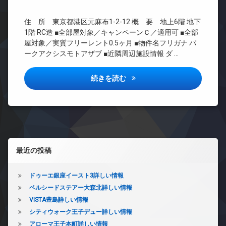
犯
ズ
無
CATV
カ
料
ペ
住 所 東京都港区元麻布1-2-12 概 要 地上6階 地下
メ
CS
ッ
エ
ラ
1階 RC造 ■全部屋対象／キャンペーンＣ／適用可 ■全部
REIT
ト
レ
屋対象／実質フリーレント0.5ヶ月 ■物件名フリガナ パ
駐
系ブ
可
ベ
ークアクシスモトアザブ ■近隣周辺施設情報 ダ …
車
ラン
ー
宅
場
ドマ
タ
配
ンシ
駐
ー
パークアクシス元麻布詳しい情
続きを読む
ボ
ョン
輪
ッ
オ
場
TV
ク
ー
ド
ス
ト
ア
ロ
敷
ホ
ッ
地
ン
ク
内
左サイドバー
イ
ゴ
デ
最近の投稿
ン
ミ
ザ
タ
置
イ
ー
き
ナ
ドゥーエ銀座イースト3詳しい情報
ネ
場
ー
ベルシードステアー大森北詳しい情報
ッ
ズ
防
VISTA豊島詳しい情報
ト
犯
バ
シティウォーク王子デュー詳しい情報
エ
カ
イ
レ
アローマ王子本町詳しい情報
メ
ク