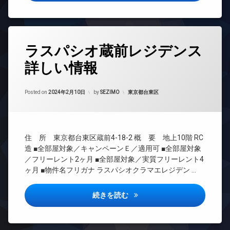
オ
可
場
TV
ー
宅
ド
ト
配
ア
ロ
ボ
ホ
ッ
タ
ッ
ン
ラスパシオ蔵前レジデンス
ク
グ
ク
イ
デ
ス
詳しい情報
24
ン
ザ
時
敷
タ
イ
間
地
ー
ナ
Updated on
2024年2月16日
管
カテゴリー:
Posted on
2024年2月10日
by
SEZIMO
東京都台東区
内
ネ
ー
理
ゴ
ッ
ズ
ミ
ト
BS
ペ
置
エ
CATV
ッ
き
住 所 東京都台東区蔵前4-18-2 概 要 地上10階 RC
レ
ト
場
CS
ベ
可
造 ■全部屋対象／キャンペーンＥ／適用可 ■全部屋対象
防
REIT
ー
／フリーレント2ヶ月 ■全部屋対象／実質フリーレント4
宅
犯
系ブ
タ
ヶ月 ■物件名フリガナ ラスパシオクラマエレジデン …
配
カ
ラン
ー
ボ
メ
ドマ
オ
ッ
ラ
ンシ
ラスパシオ蔵前レジデンス詳し
続きを読む
ー
ク
ョン
駐
ト
ス
車
TV
ロ
敷
場
ド
ッ