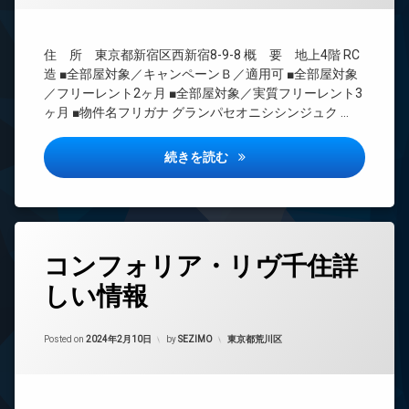
ウ
ト
BS
ン
無
CATV
ジ
料
住 所 東京都新宿区西新宿8-9-8 概 要 地上4階 RC
CS
内
エ
造 ■全部屋対象／キャンペーンＢ／適用可 ■全部屋対象
廊
REIT
レ
／フリーレント2ヶ月 ■全部屋対象／実質フリーレント3
下
系ブ
ベ
ヶ月 ■物件名フリガナ グランパセオニシシンジュク …
ラン
分
ー
ドマ
譲
タ
ンシ
賃
ー
グランパセオ西新宿詳しい情報
続きを読む
ョン
貸
オ
TV
宅
ー
ド
配
ト
ア
ボ
ロ
ホ
ッ
ッ
タ
ン
コンフォリア・リヴ千住詳
ク
ク
グ
ス
イ
デ
しい情報
24
ン
敷
ザ
時
タ
地
イ
間
ー
内
ナ
Updated on
2024年2月18日
管
カテゴリー:
Posted on
2024年2月10日
by
SEZIMO
東京都荒川区
ネ
ゴ
ー
理
ッ
ミ
ズ
ト
BS
置
バ
無
き
CATV
イ