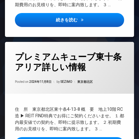
ト
ネ
ド
配
期費用のお見積りを、即時に案内致します。 ３ …
ロ
ス
ア
ボ
ッ
ホ
ラ
ッ
ク
ン
アイルプレミアム向島詳しい情
続きを読む
ウ
ク
デ
ン
イ
ス
ザ
ジ
ン
防
イ
タ
内
犯
ナ
ー
廊
カ
ー
ネ
タ
下
メ
ズ
ッ
プレミアムキューブ東十条
グ
ラ
分
ト
バ
アリア詳しい情報
譲
駐
無
24
イ
賃
車
料
時
ク
貸
場
間
置
エ
Updated on
2024年11月8日
管
カテゴリー:
Posted on
2024年11月8日
by
SEZIMO
東京都北区
宅
駐
き
レ
理
配
輪
場
ベ
ボ
場
ー
BS
分
ッ
タ
譲
CATV
ク
ー
賃
住 所 東京都北区東十条4-13-8 概 要 地上10階 RC
ス
CS
貸
オ
造 ▶ REIT FIND特典でお得にご契約くださいませ。 １.都
敷
TV
ー
内最安値での契約を、即時に提示致します。 ２.初期費
宅
地
ド
ト
配
用のお見積りを、即時に案内致します。 ３ …
内
ア
ロ
ボ
ゴ
ホ
ッ