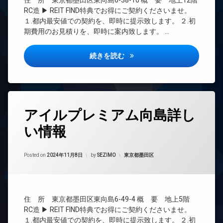
住 所 東京都墨田区東向島6-38-16 概 要 地上12階
ワ
オ
CATV
RC造 ▶ REIT FIND特典でお得にご契約くださいませ。
ー
ー
CS
１.都内最安値での契約を、即時に提示致します。 ２.初
マ
ト
期費用のお見積りを、即時に案内致します。 …
TV
ン
ロ
ド
シ
ッ
ア
ョ
ク
アイル東京向島詳しい情報
続きを読む
ホ
ン
デ
ン
デ
ザ
イ
ザ
イ
ン
イ
ナ
タ
ナ
ー
タ
ー
ー
ズ
アイルプレミアム向島詳し
グ
ネ
ズ
バ
ッ
い情報
24
バ
イ
ト
時
イ
ク
間
エ
ク
置
Updated on
2024年11月8日
管
カテゴリー:
Posted on
2024年11月8日
by
SEZIMO
東京都墨田区
レ
置
き
理
ベ
き
場
ー
場
BS
分
タ
フ
譲
CATV
ー
ィ
賃
住 所 東京都墨田区東向島6-49-4 概 要 地上5階
CS
オ
ッ
貸
RC造 ▶ REIT FIND特典でお得にご契約くださいませ。
ー
ト
TV
１.都内最安値での契約を、即時に提示致します。 ２.初
宅