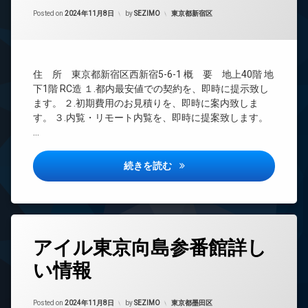
間
ー
管
カテゴリー:
Posted on
2024年11月8日
by
SEZIMO
東京都新宿区
ネ
理
ッ
ト
BS
無
CATV
料
住 所 東京都新宿区西新宿5-6-1 概 要 地上40階 地
CS
オ
下1階 RC造 １.都内最安値での契約を、即時に提示致し
TV
ー
ます。 ２.初期費用のお見積りを、即時に案内致しま
ド
ト
す。 ３.内覧・リモート内覧を、即時に提案致します。
ア
ロ
…
ホ
ッ
ン
ク
パークタワー西新宿詳しい情報
イ
続きを読む
デ
ン
ザ
タ
イ
ー
ナ
ネ
ー
ッ
ズ
タ
ト
アイル東京向島参番館詳し
グ
内
無
廊
料
い情報
24
下
時
エ
宅
間
レ
Updated on
2024年11月8日
配
管
カテゴリー:
Posted on
2024年11月8日
by
SEZIMO
東京都墨田区
ベ