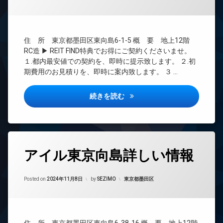
ボ
理
ー
ッ
タ
BS
ク
ー
ス
CATV
オ
住 所 東京都墨田区東向島6-1-5 概 要 地上12階
敷
CS
ー
RC造 ▶ REIT FIND特典でお得にご契約くださいませ。
地
ト
TV
１.都内最安値での契約を、即時に提示致します。 ２.初
内
ロ
ド
ゴ
期費用のお見積りを、即時に案内致します。 ３ …
ッ
ア
ミ
ク
ホ
置
ン
アイル東京向島参番館詳しい情
続きを読む
ゲ
き
ス
イ
場
ト
ン
防
ル
タ
犯
ー
ー
カ
ム
ネ
タ
メ
ッ
アイル東京向島詳しい情報
グ
コ
ラ
ト
ン
24
シ
エ
Updated on
2024年11月8日
時
カテゴリー:
Posted on
2024年11月8日
by
SEZIMO
東京都墨田区
ェ
レ
間
ル
ベ
管
ジ
ー
理
ュ
タ
ー
BS
タ