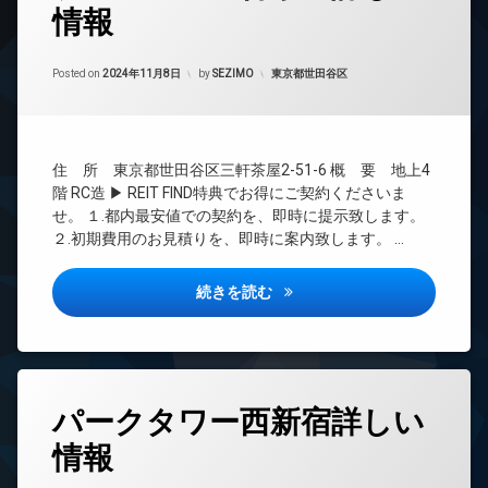
情報
24
時
間
Updated on
2024年11月11日
管
カテゴリー:
Posted on
2024年11月8日
by
SEZIMO
東京都世田谷区
理
BS
CATV
住 所 東京都世田谷区三軒茶屋2-51-6 概 要 地上4
CS
階 RC造 ▶ REIT FIND特典でお得にご契約くださいま
REIT
せ。 １.都内最安値での契約を、即時に提示致します。
系ブ
２.初期費用のお見積りを、即時に案内致します。 …
ラン
ドマ
ンシ
プレジール三軒茶屋詳しい情報
続きを読む
ョン
TV
ド
ア
ホ
タ
ン
パークタワー西新宿詳しい
グ
イ
情報
24
ン
時
タ