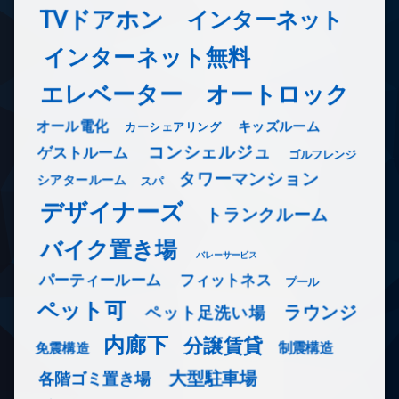
TVドアホン
インターネット
インターネット無料
エレベーター
オートロック
オール電化
キッズルーム
カーシェアリング
コンシェルジュ
ゲストルーム
ゴルフレンジ
タワーマンション
シアタールーム
スパ
デザイナーズ
トランクルーム
バイク置き場
バレーサービス
フィットネス
パーティールーム
プール
ペット可
ラウンジ
ペット足洗い場
内廊下
分譲賃貸
免震構造
制震構造
大型駐車場
各階ゴミ置き場