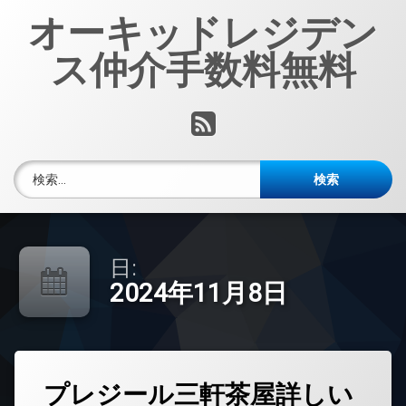
コ
オーキッドレジデン
ン
テ
ス仲介手数料無料
ン
ツ
へ
RSS
ス
キ
ッ
検索:
プ
日:
2024年11月8日
タ
プレジール三軒茶屋詳しい
グ