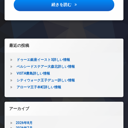
ッ
ミ
ン
ク
プレミアムキューブ東十条アリ
続きを読む
ク
置
イ
ス
デ
き
ン
ザ
敷
場
タ
イ
地
防
ー
ナ
内
犯
ネ
ー
ゴ
カ
ッ
ズ
ミ
メ
ト
左サイドバー
置
バ
最近の投稿
ラ
エ
き
イ
駐
レ
場
ク
車
ベ
置
ドゥーエ銀座イースト3詳しい情報
防
場
ー
き
ベルシードステアー大森北詳しい情報
犯
タ
場
駐
カ
VISTA豊島詳しい情報
ー
輪
メ
分
シティウォーク王子デュー詳しい情報
場
オ
ラ
譲
ー
アローマ王子本町詳しい情報
賃
駐
ト
貸
車
ロ
場
宅
ッ
配
駐
ク
アーカイブ
ボ
輪
デ
ッ
場
ザ
ク
2026年8月
イ
ス
2026年7月